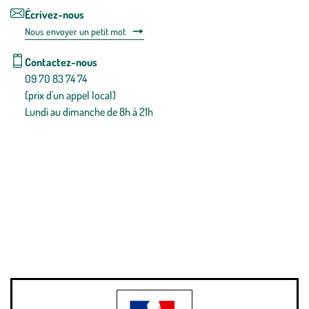
Écrivez-nous
Nous envoyer un petit mot
Contactez-nous
09 70 83 74 74
(prix d'un appel local)
Lundi au dimanche de 8h à 21h
Conditions générales de vente
Conditions générales d'utilisation
Mentions légales
Politique de confidentialité & cookies
Pièces détachées
Plan du site
Gestion des cookies
Pour votre santé, évitez de manger entre les repas,
www.mangerbouger.fr
.
L’abus d’alcool est dangereux pour la santé, à consommer avec
modération.