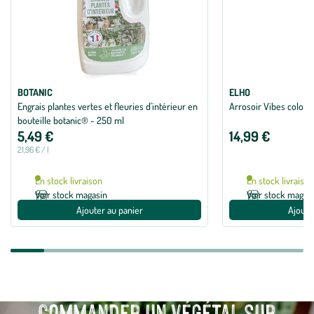
BOTANIC
ELHO
Engrais plantes vertes et fleuries d'intérieur en
Arrosoir Vibes coloris 
bouteille botanic® - 250 ml
5,49 €
14,99 €
21,96 € / l
En stock livraison
En stock livraiso
Voir stock magasin
Voir stock magas
Ajouter au panier
Ajoute
Commander un végétal sur