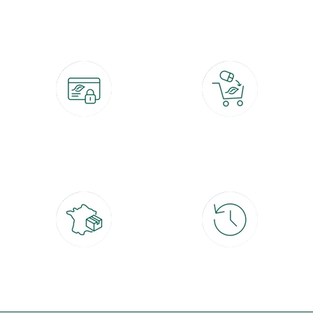
botanic®, les jardineries expertes du végétal depuis 1995.
Paiement 100% sécurisé
Click & Collect
CB, PayPal, carte cadeau, Alma 3x ou
retrait gratuit en magasin sous 2h
4x
Livraison partout en France
30 jours pour changer d'avis
à domicile ou point relais
et retour gratuit en magasin