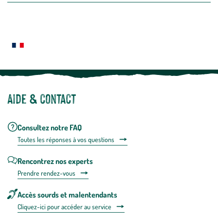
newslette
En
Le saviez-vous ?
savoir
plus
Notre site botanic® a été pensé, créé et développé en FRANCE
Aide & contact
Consultez notre FAQ
Toutes les répons
es à vos questions
Rencontrez nos experts
Prendre rendez-vous
Accès sourds et malentendants
Cliquez-ici pour accéder au service