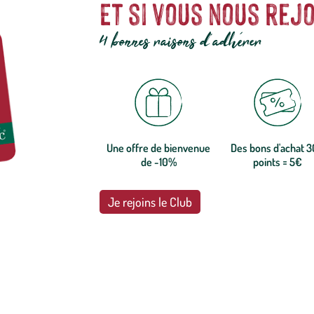
Et si vous nous rejo
4 bonnes raisons d'adhérer
Une offre de bienvenue
Des bons d'achat 
de -10%
points = 5€
Je rejoins le Club
botanic®, les jardineries expertes du végétal depuis 1995.