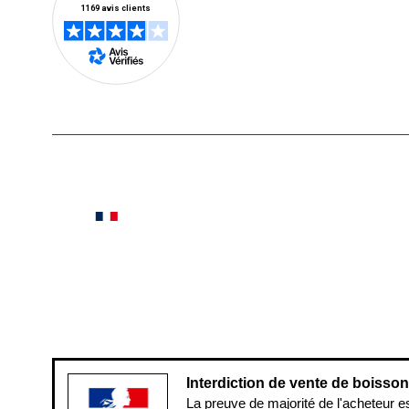
En savoir plus
Le saviez-vous ?
Notre site botanic® a été pensé, créé et développé
Conditions générales de vente
Conditions g
Pour votre santé, évitez de manger ent
Interdiction de vente de boisso
La preuve de majorité de l'acheteur e