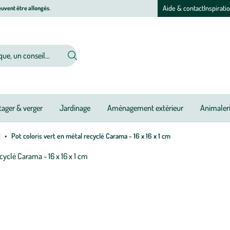
Aide & contact
Inspirati
uvent être allongés.
ager & verger
Jardinage
Aménagement extérieur
Animaler
l
Pot coloris vert en métal recyclé Carama - 16 x 16 x 1 cm
Afficher
le
M
M
zoom
à
à
pour
jo
jo
l’image
1
sur
1