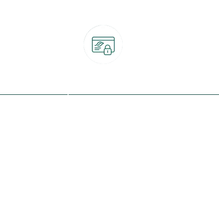
Paiement 100% sécurisé
CB, PayPal, carte cadeau, Alma 3x ou 4x
ret
Qui sommes-nous ?
Notre programme de fidélité
Nos engagements
Nos magasins
botanic® société à mission
Nos services & rendez-vous
Le fonds de dotation botanic
Nos conseils d'experts
Espace presse
Nos garanties