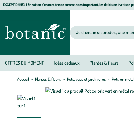
Aller
Aller
Aller
EXCEPTIONNEL I En raison d'un nombre de commandes important, les délais de livraison pe
à
au
au
Jardinerie écologique, animalerie, décoration, alimentation bio botanic®
la
contenu
pied
navigation
principal
de
Votre recherche
page
OFFRES DU MOMENT
Idées cadeaux
Plantes & fleurs
Pot
Accueil
Plantes & fleurs
Pots, bacs et jardinières
Pots en méta