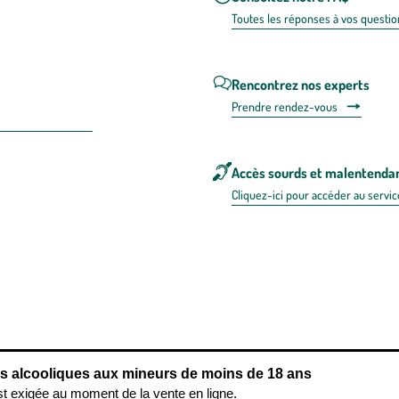
Toutes les répons
es à vos questio
Rencontrez nos experts
Prendre rendez-vous
Accès sourds et malentenda
Cliquez-ici pour accéder au servic
 en FRANCE
énérales d'utilisation
Mentions légales
Politique de confidentialité & cookies
Pièces
re les repas,
www.mangerbouger.fr
.
L’abus d’alcool est dangereux pour l
ns alcooliques aux mineurs de moins de 18 ans
st exigée au moment de la vente en ligne.