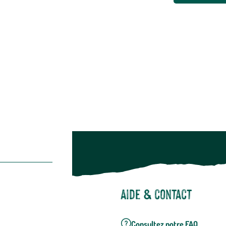
Animalerie
Alimentation
Bien-être & hygiène
Restons c
Noël
Suivez-nou
Suiv
Aide & contact
Consultez notre FAQ