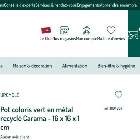
ons
Conseils d'experts
Services & rendez-vous
Engagements
Apprendre ensemble
Le Club
Nos magasins
Mon compte
Ma liste d’envies
ie
Maison & décoration
Alimentation
Bien-être & hygiène
ettre
ettre
UPCYCLÉ
Pot coloris vert en métal
ur
ur
réf : 1004834
recyclé Carama - 16 x 16 x 1
cm
Aucun avis client