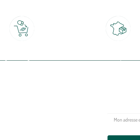
Click & Collect
Livraison partout en Fran
rait gratuit en magasin sous 2h
à domicile ou point relais
(Re)connectez-v
profitez de nos 
Plantes & fleurs
Potager & verger
Jardinage
Aménagement extérieur
Maison & décoration