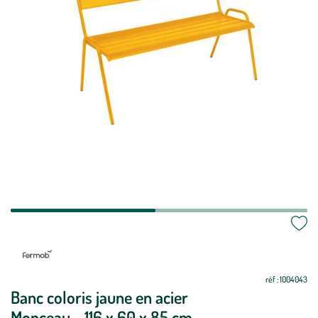
réf : 1004043
Banc coloris jaune en acier
Monceau - 116 x 60 x 85 cm