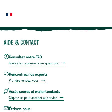
Le saviez-vous ?
savoir
plus
Notre site botanic® a été pensé, créé et développé en FRANCE
Aide & contact
Consultez notre FAQ
Toutes les répons
es à vos questions
Rencontrez nos experts
Prendre rendez-vous
Accès sourds et malentendants
Cliquez-ici pour accéder au service
Écrivez-nous