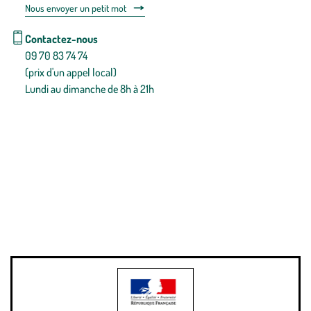
Nous envoyer un petit mot
Contactez-nous
09 70 83 74 74
(prix d'un appel local)
Lundi au dimanche de 8h à 21h
Conditions générales de vente
Conditions générales d'utilisation
Mentions légales
Politique de confidentialité & cookies
Pièces détachées
Plan du site
Gestion des cookies
Pour votre santé, évitez de manger entre les repas,
www.mangerbouger.fr
.
L’abus d’alcool est dangereux pour la santé, à consommer avec
modération.