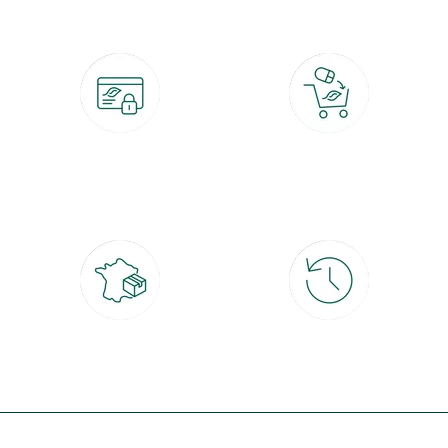
Paiement 100% sécurisé
Click & Collect
CB, PayPal, carte cadeau, Alma 3x ou
retrait gratuit en magasin sous 2h
4x
Livraison partout en France
30 jours pour changer d'avis
à domicile ou point relais
et retour gratuit en magasin