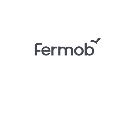
Zoom sur la marque
Créez un extérieur haut en couleurs qui vous ressemble avec la
marque française Fermob ! botanic® a sélectionné les gammes
Fermob pour ajouter du pep’s à votre
décoration extérieure
: du
mobilier de jardin
design, coloré, aux lignes travaillées et de qualité
fabriqué en France, c’est le pari réussi de la marque que l’on ne
présente plus.
Voir plus