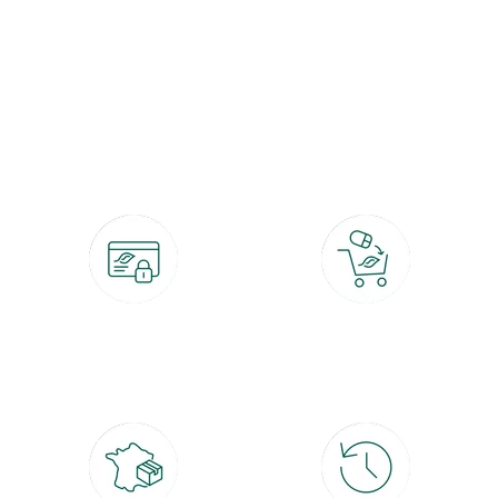
botanic®, les jardineries expertes du végétal depuis 1995.
Paiement 100% sécurisé
Click & Collect
CB, PayPal, carte cadeau, Alma 3x ou
retrait gratuit en magasin sous 2h
4x