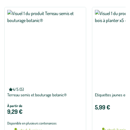
BOTANIC®
4/5 (5)
Note moyenne de 4 sur 5 avec 5 avis
Terreau semis et bouturage botanic®
Etiquettes jaunes en b
5,99 €
À partir de
9,29 €
Disponible en plusieurs contenances
En stock livraiso