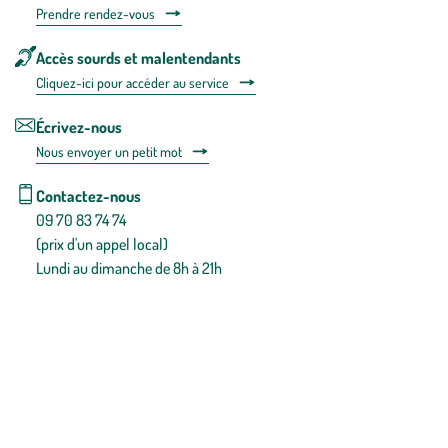
Prendre rendez-vous
Accès sourds et malentendants
Cliquez-ici pour accéder au service
Écrivez-nous
Nous envoyer un petit mot
Contactez-nous
09 70 83 74 74
(prix d'un appel local)
Lundi au dimanche de 8h à 21h
Conditions générales de vente
Conditions générales d'utilisation
Mentions légales
Politique de confidentialité & cookies
Pièces détachées
Plan du site
Gestion des cookies
Pour votre santé, évitez de manger entre les repas,
www.mangerbouger.fr
.