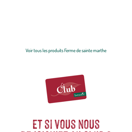
La Ferme de Sainte Marthe est créée en 1974 près d’Angers et est
spécialisée dans les
semences
. Leur production végétale participe
fortement à l’économie agricole de leur région. Ils se différencient de
leurs concurrents en maîtrisant à la perfection tout le cheminement
de leurs graines. Leur équipe engagée veille à vous proposer des
Voir plus
produits de qualité. La Ferme de Sainte Marthe prône l’agriculture
biologique grâce à leur mode de production respectueux de
Voir tous les produits Ferme de sainte marthe
l’environnement. Que ce soit leurs ressources, leurs cycles
nutritionnels ou la fertilité des sols, La Ferme de Sainte Marthe
travaille en collaboration avec la nature.
Et si vous nous