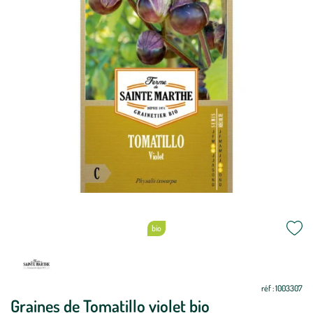
bio
Mettre
Mettre
à
à
jour
jour
réf : 1003307
Graines de Tomatillo violet bio