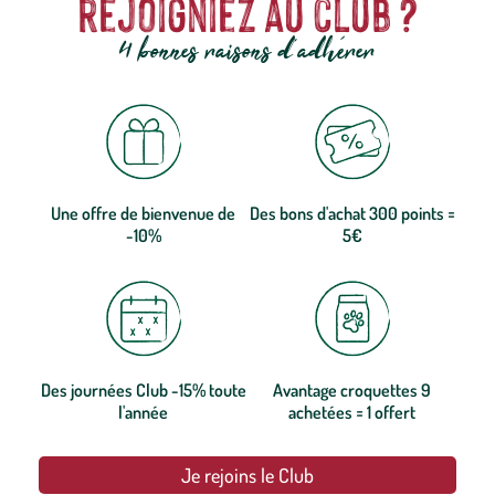
rejoigniez au club ?
4 bonnes raisons d'adhérer
Une offre de bienvenue de
Des bons d'achat 300 points =
-10%
5€
Des journées Club -15% toute
Avantage croquettes 9
l'année
achetées = 1 offert
Je rejoins le Club