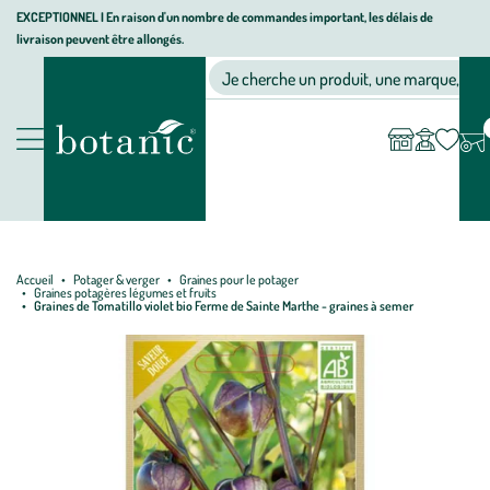
Aller
Aller
Aller
EXCEPTIONNEL I En raison d'un nombre de commandes important, les délais de
livraison peuvent être allongés.
à
au
au
Jardinerie écologique, animalerie, décoration, alimentation bio bot
la
contenu
pied
Ma
Nos magasins
Mon
Je cherche un produit, une marque, un co
liste
compte
navigation
principal
de
d’envies
page
Nos produits
Accueil
Potager & verger
Graines pour le potager
Graines potagères légumes et fruits
Graines de Tomatillo violet bio Ferme de Sainte Marthe - graines à semer