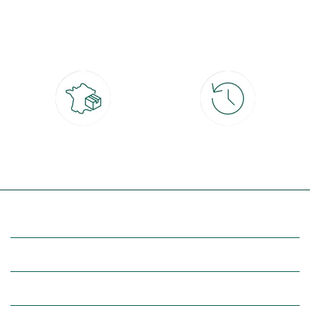
Paiement 100% sécurisé
Click & Collect
CB, PayPal, carte cadeau, Alma 3x ou
retrait gratuit en magasin sous 2h
4x
Livraison partout en France
30 jours pour changer d'avis
à domicile ou point relais
et retour gratuit en magasin
(Re)découvrez botanic®
Entre vous et nous