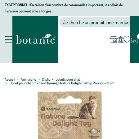
Aller
Aller
Aller
EXCEPTIONNEL I En raison d'un nombre de commandes important, les délais de
livraison peuvent être allongés.
à
au
au
Jardinerie écologique, animalerie, décoration, alimentation bio bot
la
contenu
pied
Ma
Nos magasins
Mon
Je cherche un produit, une marque, un co
liste
compte
navigation
principal
de
d’envies
page
Nos produits
Accueil
Animalerie
Chats
Jouets pour chat
Jouet pour chat marron Flamingo Natura Delight Catnip Poisson - 9 cm