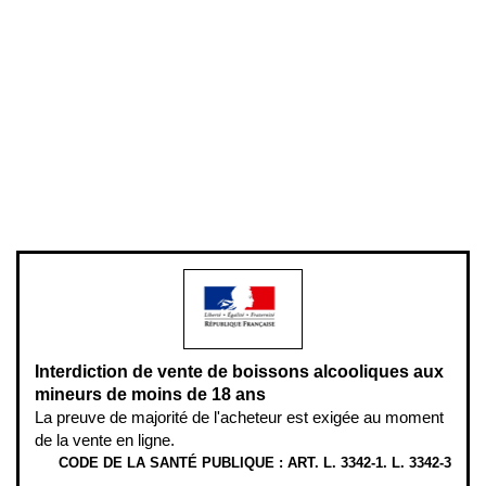
Conditions générales de vente
Conditions générales d'utilisation
Mentions légales
Politique de confidentialité & cookies
Pièces détachées
Plan du site
Gestion des cookies
Pour votre santé, évitez de manger entre les repas,
www.mangerbouger.fr
.
L’abus d’alcool est dangereux pour la santé, à consommer avec
modération.
Interdiction de vente de boissons alcooliques aux
mineurs de moins de 18 ans
La preuve de majorité de l'acheteur est exigée au moment
de la vente en ligne.
CODE DE LA SANTÉ PUBLIQUE : ART. L. 3342-1. L. 3342-3