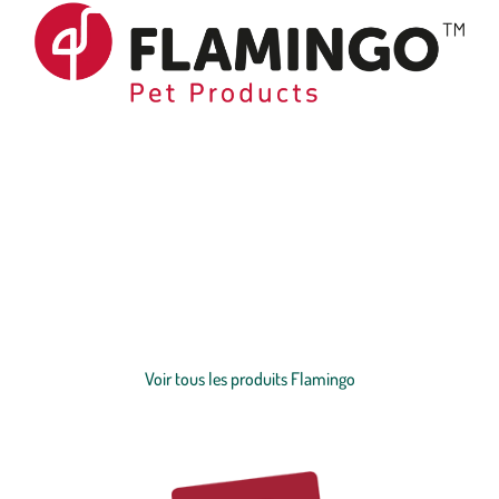
Depuis près de 50 ans, Flamingo accompagne de nombreux
moments privilégiés entre les amis des animaux et leurs fidèles
compagnons. Lorsque vous jouez ensemble, que vous vous
blottissez l'un contre l'autre devant la cheminée ou que vous lui
montrez que vous l'aimez avec une petite douceur. Grâce à notre
Voir plus
offre étendue, vous trouverez toujours des accessoires et des snacks
qui vous plairont à vous et à votre animal, qu’il s’agisse d’un
chien
,
Voir tous les produits Flamingo
d’un
chat
, d’un
rongeur
, d'un
oiseau
, d’un
poisson
ou encore d’un
reptile
.