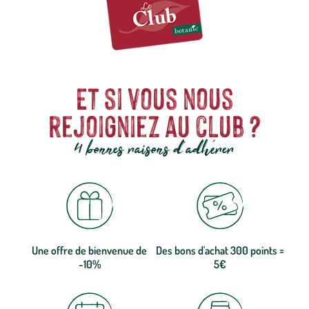
Et si vous nous
rejoigniez au club ?
4 bonnes raisons d'adhérer
Une offre de bienvenue de
Des bons d'achat 300 points =
-10%
5€