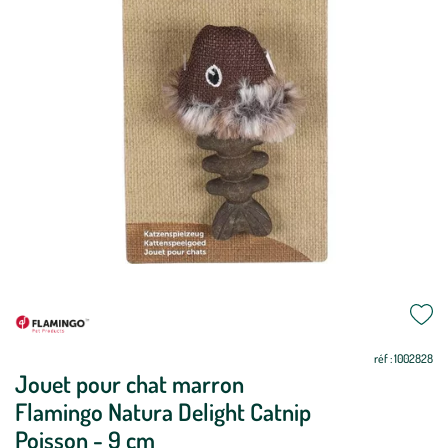
Mettre
Mettre
à
à
jour
jour
réf : 1002828
Jouet pour chat marron
Flamingo Natura Delight Catnip
Poisson - 9 cm