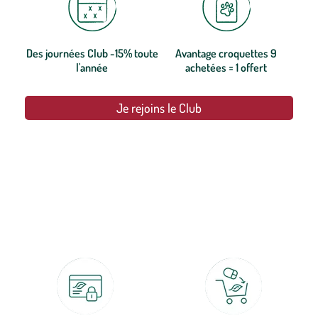
Des journées Club -15% toute
Avantage croquettes 9
l'année
achetées = 1 offert
Je rejoins le Club
botanic®, les jardineries expertes du végétal depuis 1995.