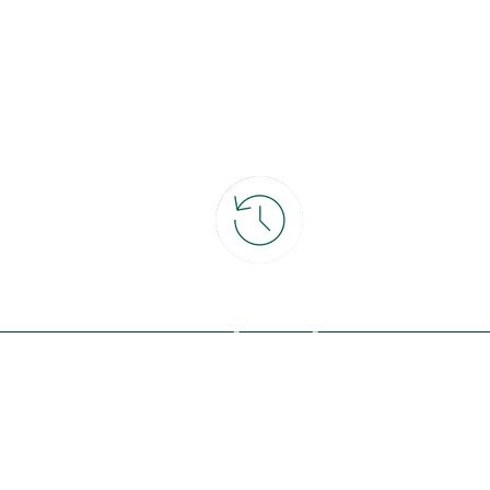
ce
30 jours pour changer d'avis
et retour gratuit en magasin
ous avec la nature, inspirez-vous et
offres exclusives !