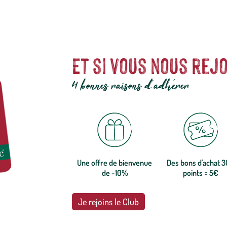
Et si vous nous rejo
4 bonnes raisons d'adhérer
Une offre de bienvenue
Des bons d'achat 
de -10%
points = 5€
Je rejoins le Club