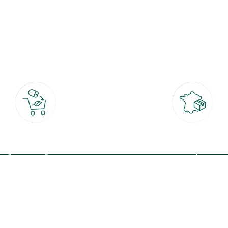
botanic®, les jardineries expertes du végétal depuis 1995.
Click & Collect
Livraison partout en Fran
rait gratuit en magasin sous 2h
à domicile ou point relais
(Re)connectez-v
profitez de nos 
Plantes & fleurs