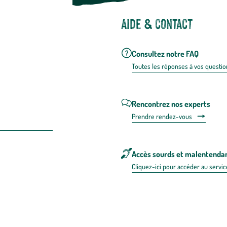
Aide & contact
Consultez notre FAQ
Toutes les répons
es à vos questio
Rencontrez nos experts
Prendre rendez-vous
Accès sourds et malentenda
Cliquez-ici pour accéder au servic
 en FRANCE
énérales d'utilisation
Mentions légales
Politique de confidentialité & cookies
Pièces