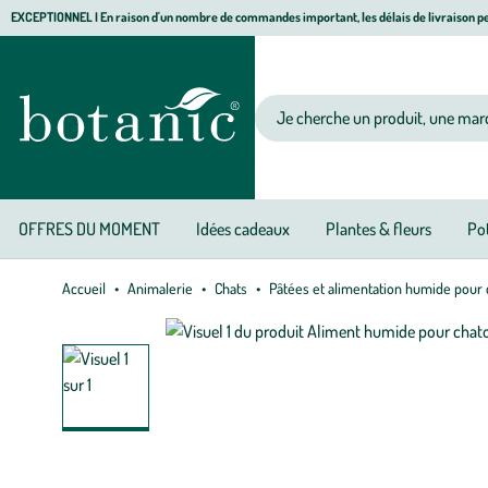
Aller
Aller
Aller
EXCEPTIONNEL I En raison d'un nombre de commandes important, les délais de livraison pe
à
au
au
Jardinerie écologique, animalerie, décoration, alimentation bio botanic®
la
contenu
pied
navigation
principal
de
Votre recherche
page
OFFRES DU MOMENT
Idées cadeaux
Plantes & fleurs
Pot
Accueil
Animalerie
Chats
Pâtées et alimentation humide pour 