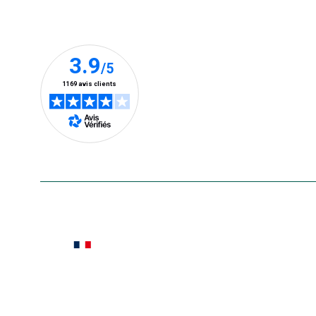
Nos clients prennent la parole
En savoir plus
Le saviez-vous ?
Notre site botanic® a été pensé, créé et développé
Conditions générales de vente
Conditions g