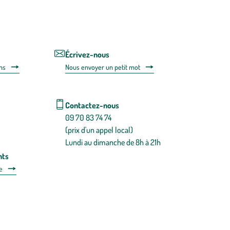
utilisant
le
lien
de
désabonnem
intégré
Écrivez-nous
dans
ns
Nous envoyer un petit mot
la
newsletter.
En
savoir
Contactez-nous
plus
09 70 83 74 74
(prix d'un appel local)
Lundi au dimanche de 8h à 21h
nts
e
 détachées
Plan du site
Gestion des cookies