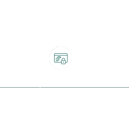
Paiement 100% sécurisé
CB, PayPal, carte cadeau, Alma 3x ou 4x
ret
Qui sommes-nous ?
Notre programme de fidélité