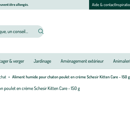
Aide & contact
Inspirati
uvent être allongés.
ager & verger
Jardinage
Aménagement extérieur
Animaler
chat
Aliment humide pour chaton poulet en crème Schesir Kitten Care - 150 g
Afficher
le
M
M
zoom
à
à
pour
jo
jo
l’image
1
sur
1