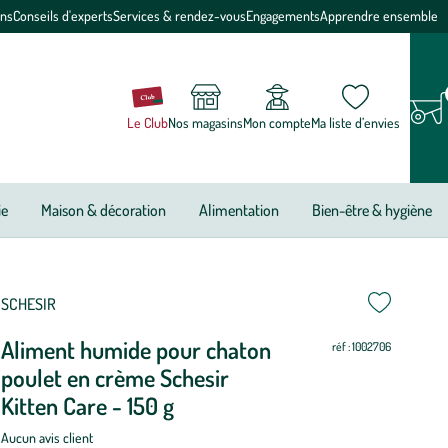
ons
Conseils d'experts
Services & rendez-vous
Engagements
Apprendre ensemble
Le Club
Nos magasins
Mon compte
Ma liste d’envies
ie
Maison & décoration
Alimentation
Bien-être & hygiène
ettre
ettre
SCHESIR
Aliment humide pour chaton
ur
ur
réf : 1002706
poulet en crème Schesir
Kitten Care - 150 g
Aucun avis client