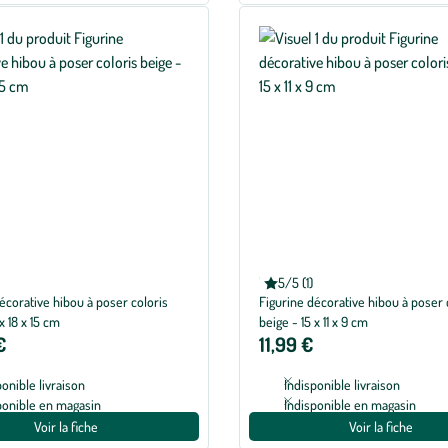
EDELMAN
5/5 (1)
Note
écorative hibou à poser coloris
Figurine décorative hibou à poser 
moyenne
de
x 18 x 15 cm
beige - 15 x 11 x 9 cm
5
€
11,99 €
sur
5
avec
ponible livraison
Indisponible livraison
1
avis
ponible en magasin
Indisponible en magasin
Voir la fiche
Voir la fiche