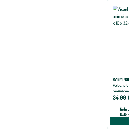
KAEMING
Peluche O
mouvement
34,99 
Indis
Indis