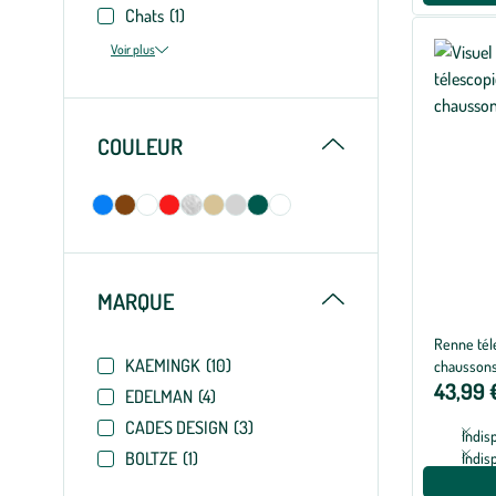
Chats
(1)
Voir plus
Replier
COULEUR
Replier
MARQUE
Renne tél
KAEMINGK
(10)
chaussons
43,99 
EDELMAN
(4)
CADES DESIGN
(3)
Indis
BOLTZE
(1)
Indis