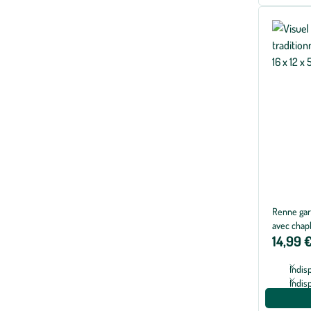
Renne garç
avec chapk
14,99 
Indis
Indis