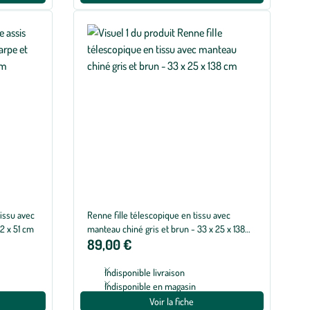
tissu avec
Renne fille télescopique en tissu avec
2 x 51 cm
manteau chiné gris et brun - 33 x 25 x 138
89,00 €
cm
Indisponible livraison
Indisponible en magasin
Voir la fiche