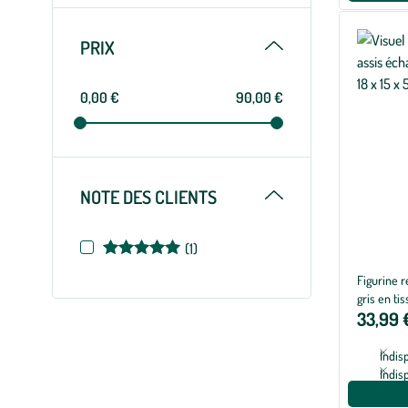
Replier
PRIX
0,00 €
90,00 €
Replier
NOTE DES CLIENTS
Note
(1)
de
Figurine r
5
gris en tis
sur
33,99 
5
Indis
Indis