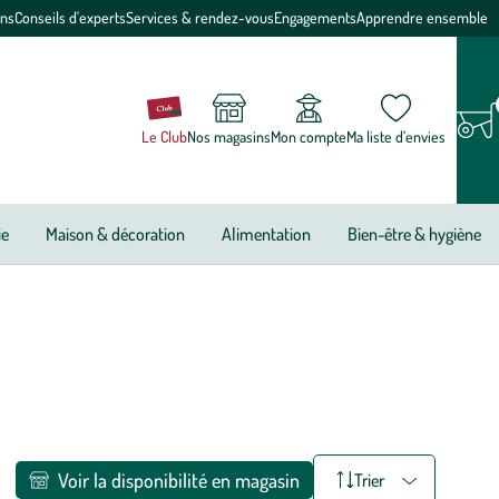
ons
Conseils d'experts
Services & rendez-vous
Engagements
Apprendre ensemble
Le Club
Nos magasins
Mon compte
Ma liste d’envies
ie
Maison & décoration
Alimentation
Bien-être & hygiène
Voir la disponibilité en magasin
Trier