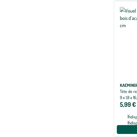
KAEMING
Tète de re
9 x 1,8 x 1
5,99 €
Indis
Indis