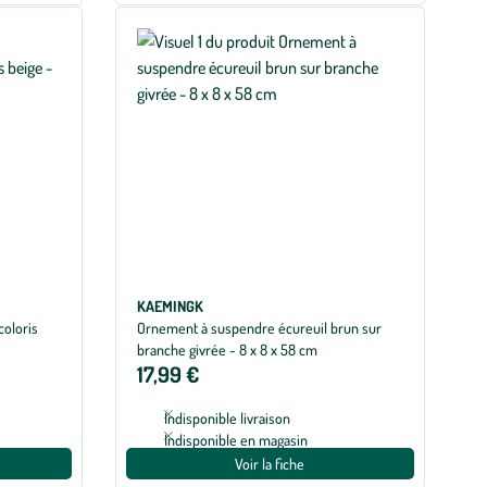
KAEMINGK
coloris
Ornement à suspendre écureuil brun sur
branche givrée - 8 x 8 x 58 cm
17,99 €
Indisponible livraison
Indisponible en magasin
Voir la fiche