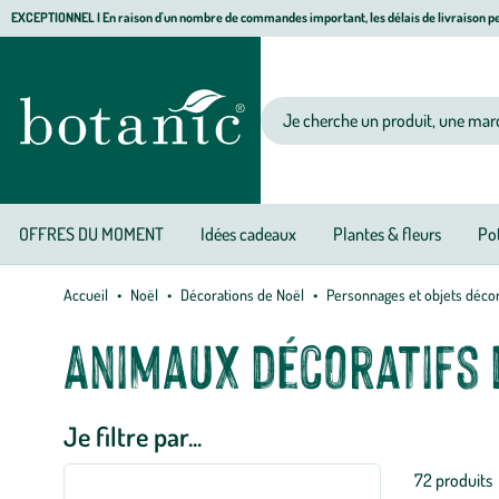
Aller
Aller
Aller
EXCEPTIONNEL I En raison d'un nombre de commandes important, les délais de livraison pe
à
au
au
Jardinerie
la
contenu
pied
écologique,
navigation
principal
de
animalerie,
Votre
page
décoration,
recherche
alimentation
bio
botanic®
OFFRES DU MOMENT
Idées cadeaux
Plantes & fleurs
Pot
Accueil
Noël
Décorations de Noël
Personnages et objets décor
Animaux décoratifs 
Je filtre par...
Liste
72 produits
des