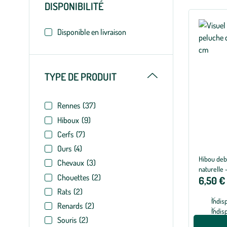
DISPONIBILITÉ
filtres
appliqués
Disponible en livraison
Replier
TYPE DE PRODUIT
Rennes
(37)
Hiboux
(9)
Cerfs
(7)
Ours
(4)
Hibou deb
Chevaux
(3)
naturelle -
Chouettes
(2)
6,50 €
Rats
(2)
Indis
Renards
(2)
Indis
Souris
(2)