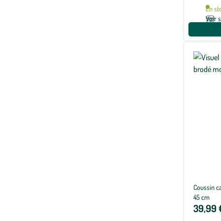
En st
Voir 
Coussin ca
45 cm
39,99 