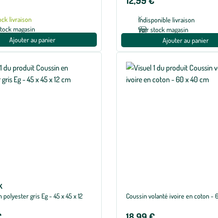
ock livraison
Indisponible livraison
stock magasin
Voir stock magasin
Ajouter au panier
Ajouter au panier
K
 polyester gris Eg - 45 x 45 x 12
Coussin volanté ivoire en coton - 
€
18,99 €