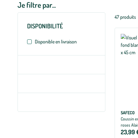
Je filtre par...
Liste
47 produits
des
DISPONIBILITÉ
filtres
appliqués
Disponible en livraison
SAFECO
Coussin en
roses Alai
23,99 