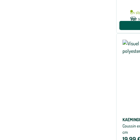
En st
Voir 
KAEMING
Coussin en
cm
19,99 