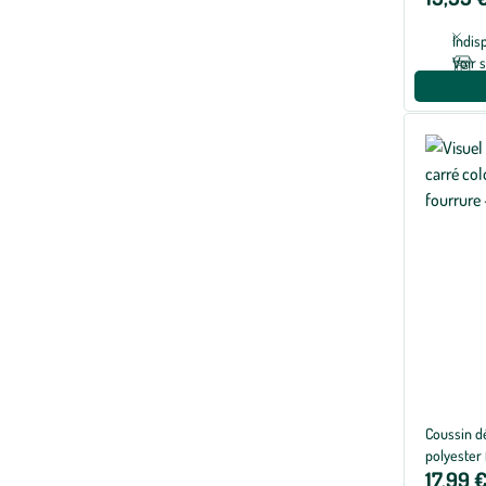
Indis
Voir 
Coussin dé
polyester 
17,99 