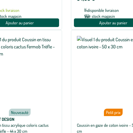
ock livraison
Indisponible livraison
stock magasin
Voir stock magasin
Ajouter au panier
Ajouter au panier
Nouveauté
Petit prix
 DESIGN
 tissu acrylique coloris cactus
Coussin en gaze de coton ivoire - 
èfle - 44 x 30 cm
cm