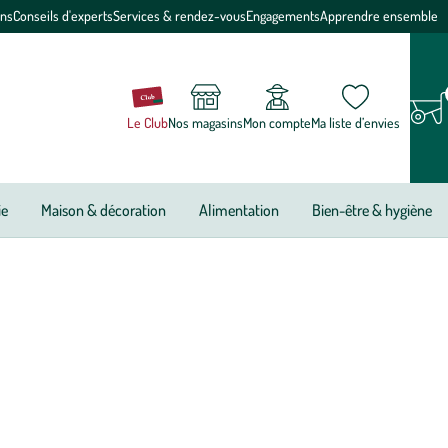
ons
Conseils d'experts
Services & rendez-vous
Engagements
Apprendre ensemble
Le Club
Nos magasins
Mon compte
Ma liste d’envies
ie
Maison & décoration
Alimentation
Bien-être & hygiène
tout ! Coussins pour canapé, coussins pour fauteuils, coussins
emporain !