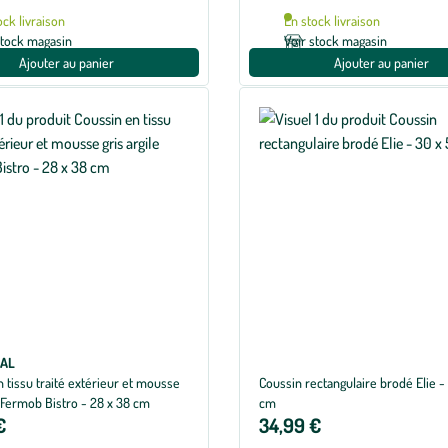
ock livraison
En stock livraison
stock magasin
Voir stock magasin
Ajouter au panier
Ajouter au panier
RAL
 tissu traité extérieur et mousse
Coussin rectangulaire brodé Elie -
e Fermob Bistro - 28 x 38 cm
cm
€
34,99 €