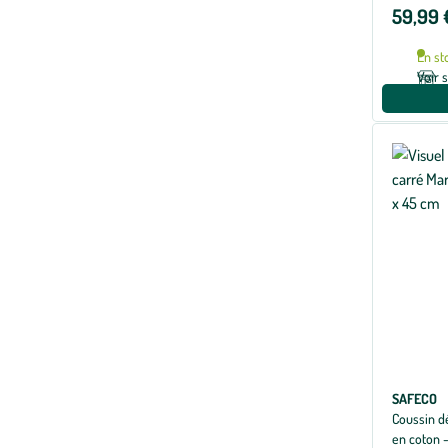
59,99 
En st
Voir 
SAFECO
Coussin dé
en coton 