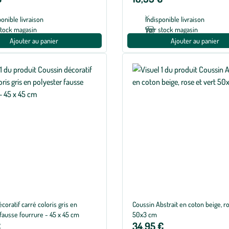
ponible livraison
Indisponible livraison
stock magasin
Voir stock magasin
Ajouter au panier
Ajouter au panier
coratif carré coloris gris en
Coussin Abstrait en coton beige, ro
fausse fourrure - 45 x 45 cm
50x3 cm
€
34,95 €