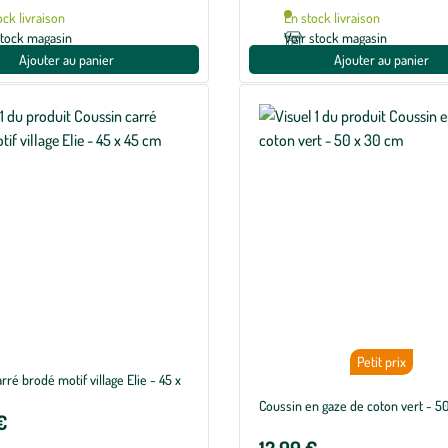
ock livraison
En stock livraison
stock magasin
Voir stock magasin
Ajouter au panier
Ajouter au panier
Petit prix
rré brodé motif village Elie - 45 x
Coussin en gaze de coton vert - 5
€
12,99 €