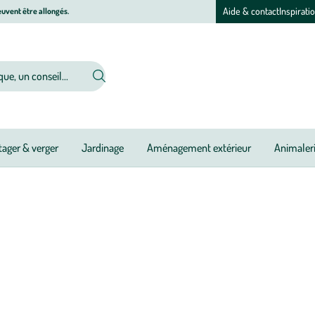
Aide & contact
Inspirati
uvent être allongés.
ager & verger
Jardinage
Aménagement extérieur
Animaler
hez vous grâce à notre sélection de coussins. Vous pourrez les placer par
’intérieur, que vous décidiez d’adopter un style campagne ou un style cont