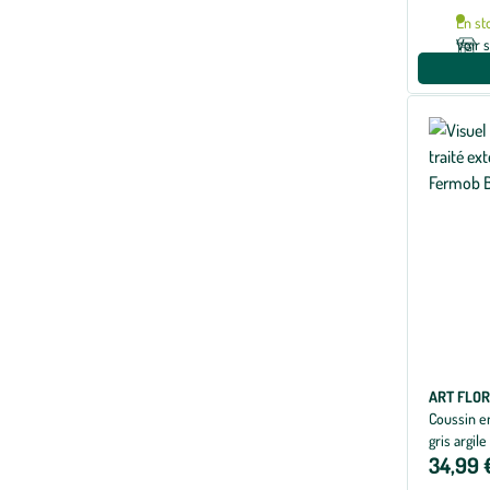
En st
Voir 
ART FLO
Coussin en
gris argil
34,99 