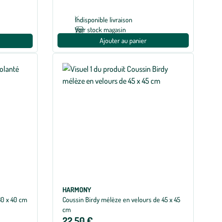
Indisponible livraison
Voir stock magasin
Ajouter au panier
HARMONY
60 x 40 cm
Coussin Birdy mélèze en velours de 45 x 45
cm
22,50 €