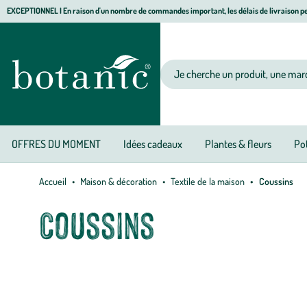
Aller
Aller
Aller
EXCEPTIONNEL I En raison d'un nombre de commandes important, les délais de livraison pe
à
au
au
Jardinerie
la
contenu
pied
écologique,
navigation
principal
de
animalerie,
Votre
page
décoration,
recherche
alimentation
bio
botanic®
OFFRES DU MOMENT
Idées cadeaux
Plantes & fleurs
Pot
Accueil
Maison & décoration
Textile de la maison
Coussins
Coussins
Apportez quelques touches de couleur et un peu plus de confort c
pour votre lit… Ils intègreront naturellement votre décoration d