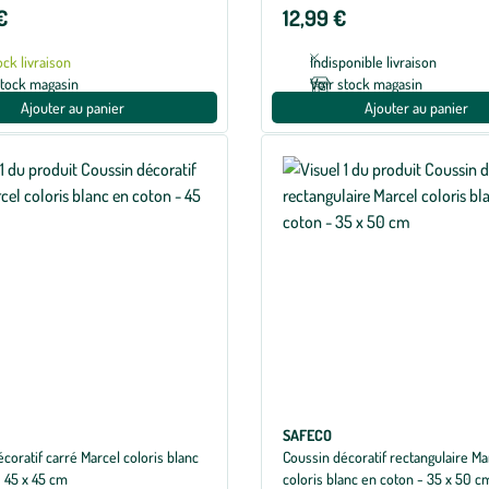
€
12,99 €
ock livraison
Indisponible livraison
stock magasin
Voir stock magasin
Ajouter au panier
Ajouter au panier
SAFECO
coratif carré Marcel coloris blanc
Coussin décoratif rectangulaire Ma
- 45 x 45 cm
coloris blanc en coton - 35 x 50 c