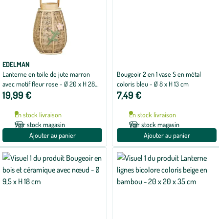
EDELMAN
Lanterne en toile de jute marron
Bougeoir 2 en 1 vase S en métal
avec motif fleur rose - Ø 20 x H 28
coloris bleu - Ø 8 x H 13 cm
19,99 €
7,49 €
cm
En stock livraison
En stock livraison
Voir stock magasin
Voir stock magasin
Ajouter au panier
Ajouter au panier