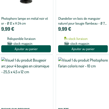
Photophore lampe en métal noir et
Chandelier en bois de manguier
or - Ø 12 x H 24 cm
naturel pour bougie flambeau - Ø 7,3
9,99 €
9,99 €
x H 19,5 cm
Indisponible livraison
En stock livraison
Voir stock magasin
Voir stock magasin
Ajouter au panier
Ajouter au panier