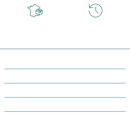
Livraison partout en France
30 jours pour changer d'avis
à domicile ou point relais
et retour gratuit en magasin
(Re)découvrez botanic®
Entre vous et nous
Nos univers botanic®
(Re)connectez-vous avec la nature, inspirez-vous et profitez de