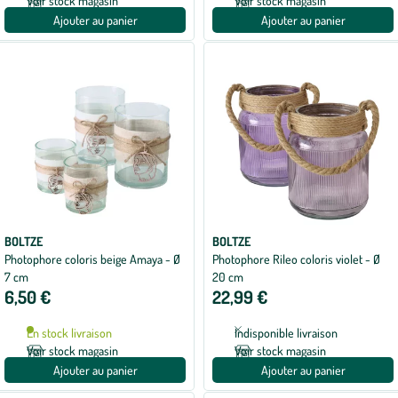
Voir stock magasin
Voir stock magasin
Ajouter au panier
Ajouter au panier
BOLTZE
BOLTZE
Photophore coloris beige Amaya - Ø
Photophore Rileo coloris violet - Ø
7 cm
20 cm
6,50 €
22,99 €
En stock livraison
Indisponible livraison
Voir stock magasin
Voir stock magasin
Ajouter au panier
Ajouter au panier