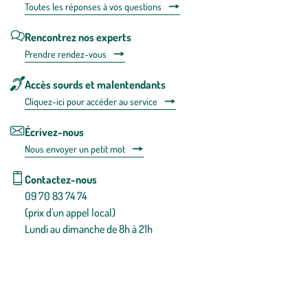
Toutes les répons
es à vos questions
Rencontrez nos experts
Prendre rendez-vous
Accès sourds et malentendants
Cliquez-ici pour accéder au service
Écrivez-nous
Nous envoyer un petit mot
Contactez-nous
09 70 83 74 74
(prix d'un appel local)
Lundi au dimanche de 8h à 21h
Conditions générales de vente
Conditions générales d'utilisation
Mentions légales
Politique de confidentialité & cookies
Pièces détachées
Plan du site
Gestion des cookies