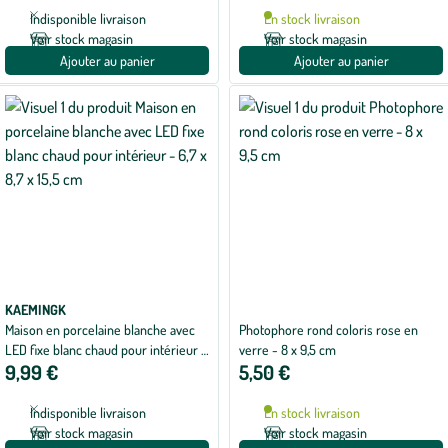
Indisponible livraison
En stock livraison
Voir stock magasin
Voir stock magasin
Ajouter au panier
Ajouter au panier
KAEMINGK
Maison en porcelaine blanche avec
Photophore rond coloris rose en
LED fixe blanc chaud pour intérieur -
verre - 8 x 9,5 cm
9,99 €
5,50 €
6,7 x 8,7 x 15,5 cm
Indisponible livraison
En stock livraison
Voir stock magasin
Voir stock magasin