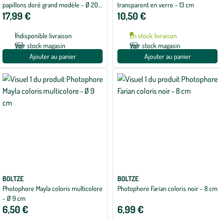
papillons doré grand modèle - Ø 20 x
transparent en verre - 13 cm
17,99 €
10,50 €
H 27,5 cm
Indisponible livraison
En stock livraison
Voir stock magasin
Voir stock magasin
Ajouter au panier
Ajouter au panier
BOLTZE
BOLTZE
Photophore Mayla coloris multicolore
Photophore Farian coloris noir - 8 cm
- Ø 9 cm
6,50 €
6,99 €