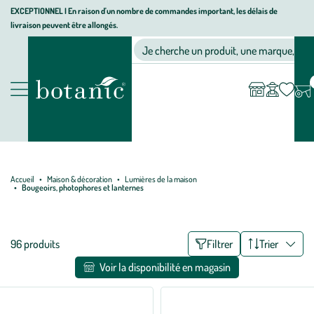
Aller
Aller
Aller
EXCEPTIONNEL I En raison d'un nombre de commandes important, les délais de
livraison peuvent être allongés.
à
au
au
Jardinerie
la
contenu
pied
Ma
Nos magasins
Mon
Je cherche un produit, une marque, un co
liste
compte
écologique,
navigation
principal
de
d’envies
animalerie,
page
décoration,
Nos
alimentation
produits
bio
botanic®
Accueil
Maison & décoration
Lumières de la maison
Bougeoirs, photophores et lanternes
Liste
96 produits
Filtrer
Trier
des
Voir la disponibilité en magasin
filtres
appliqués