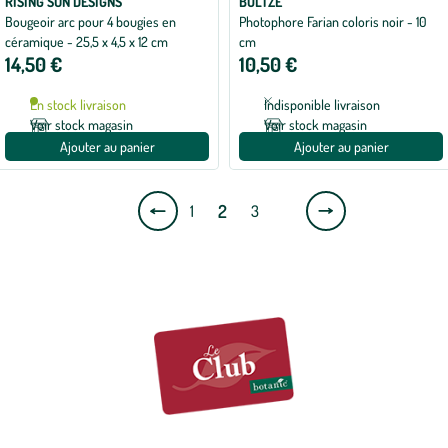
RISING SUN DESIGNS
BOLTZE
Bougeoir arc pour 4 bougies en
Photophore Farian coloris noir - 10
céramique - 25,5 x 4,5 x 12 cm
cm
14,50 €
10,50 €
En stock livraison
Indisponible livraison
Voir stock magasin
Voir stock magasin
Ajouter au panier
Ajouter au panier
Page
Page
2
1
3
précédente
suivante