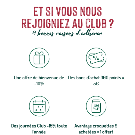
Et si vous nous
rejoigniez au club ?
4 bonnes raisons d'adhérer
Une offre de bienvenue de
Des bons d'achat 300 points =
-10%
5€
Des journées Club -15% toute
Avantage croquettes 9
l'année
achetées = 1 offert