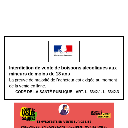
Pour votre santé, évitez de manger entre les repas,
www.mangerbouger.fr
.
L’abus d’alcool est dangereux pour la santé, à consommer avec
modération.
Interdiction de vente de boissons alcooliques aux
mineurs de moins de 18 ans
La preuve de majorité de l'acheteur est exigée au moment
de la vente en ligne.
CODE DE LA SANTÉ PUBLIQUE : ART. L. 3342-1. L. 3342-3
ÉTHYLOTESTS
EN
VENTE
SUR