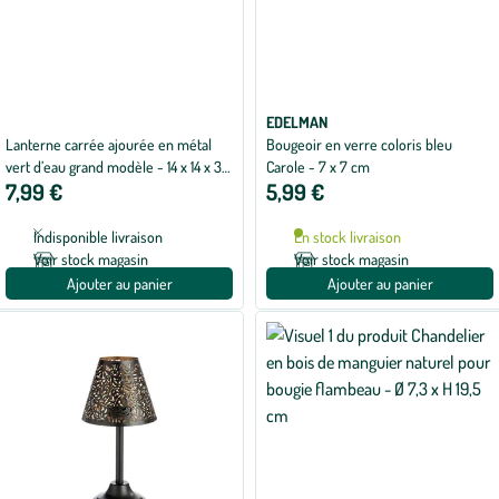
EDELMAN
Lanterne carrée ajourée en métal
Bougeoir en verre coloris bleu
vert d’eau grand modèle - 14 x 14 x 37
Carole - 7 x 7 cm
7,99 €
5,99 €
cm
Indisponible livraison
En stock livraison
Voir stock magasin
Voir stock magasin
Ajouter au panier
Ajouter au panier