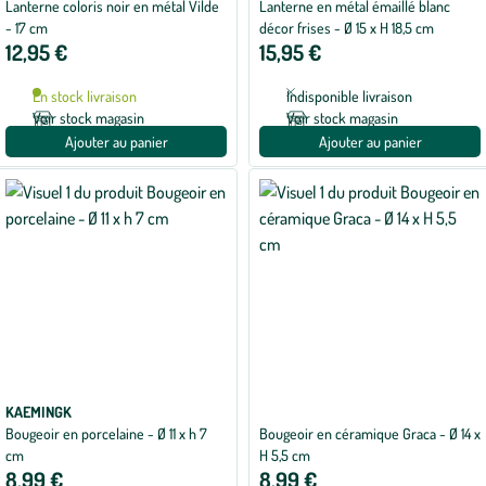
Lanterne coloris noir en métal Vilde
Lanterne en métal émaillé blanc
- 17 cm
décor frises - Ø 15 x H 18,5 cm
12,95 €
15,95 €
En stock livraison
Indisponible livraison
Voir stock magasin
Voir stock magasin
Ajouter au panier
Ajouter au panier
KAEMINGK
Bougeoir en porcelaine - Ø 11 x h 7
Bougeoir en céramique Graca - Ø 14 x
cm
H 5,5 cm
8,99 €
8,99 €