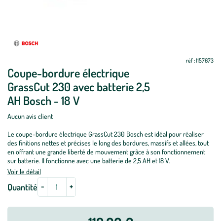
Mettre
Mettre
à
à
jour
jour
réf : 1157673
Coupe-bordure électrique
GrassCut 230 avec batterie 2,5
AH Bosch - 18 V
Aucun avis client
Le coupe-bordure électrique GrassCut 230 Bosch est idéal pour réaliser
des finitions nettes et précises le long des bordures, massifs et allées, tout
en offrant une grande liberté de mouvement grâce à son fonctionnement
sur batterie. Il fonctionne avec une batterie de 2,5 AH et 18 V.
Voir le détail
-
+
Quantité