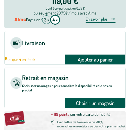
119,00 €
Dont éco-participation 0,85 €
ou seulement 29.75€ / mois avec Alma
En savoir plus
3 ×
4 ×
Payez en :
Livraison
Ajouter au panier
Plus que 4 en stock
Retrait en magasin
Choisissez un magasin pour connaître la disponibilité et le prix du
produit
Choisir un magasin
+ 119 points
sur votre carte de fidélité
Avec l'offre de bienvenue de -10%,
votre adhésion rentabilisée dès votre premier achat