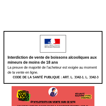
Pour votre santé, évitez de manger entre les repas,
www.mangerbouger.fr
.
L’abus d’alcool est dangereux pour la santé, à consommer avec
modération.
Interdiction de vente de boissons alcooliques aux
mineurs de moins de 18 ans
La preuve de majorité de l'acheteur est exigée au moment
de la vente en ligne.
CODE DE LA SANTÉ PUBLIQUE : ART. L. 3342-1. L. 3342-3
ÉTHYLOTESTS EN VENTE SUR CE SITE. L’ALCOOL EST EN CAUSE