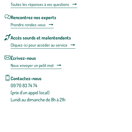
Toutes les répons
es à vos questions
Rencontrez nos experts
Prendre rendez-vous
Accès sourds et malentendants
Cliquez-ici pour accéder au service
Écrivez-nous
Nous envoyer un petit mot
Contactez-nous
09 70 83 74 74
(prix d'un appel local)
Lundi au dimanche de 8h à 21h
Conditions générales de vente
Conditions générales d'utilisation
Mentions légales
Politique de confidentialité & cookies
Pièces détachées
Plan du site
Gestion des cookies