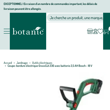
Aller
Aller
Aller
EXCEPTIONNEL I En raison d'un nombre de commandes important, les délais de
livraison peuvent être allongés.
à
au
au
Jardinerie écologique, animalerie, décoration, alimentation bio bot
la
contenu
pied
Ma
Nos magasins
Mon
Je cherche un produit, une marque, un co
liste
compte
navigation
principal
de
d’envies
page
Nos produits
Accueil
Jardinage
Outils électriques
Coupe-bordure électrique GrassCut 230 avec batterie 2,5 AH Bosch - 18 V