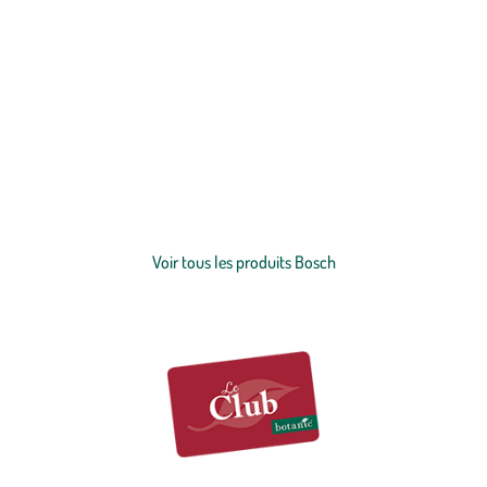
Découvrez la marque Bosch, des
outils électroportatifs
pour prendre
soin de vos jardins.
Tondeuses
, broyeurs, taille-haies et coupe-
bordures Bosch sont autant de produits à découvrir chez botanic®
pour vous créer une véritable panoplie d'outils pour tous vos projets
en extérieur ! Inscrit dans une démarche écologique, Bosch remplace
Voir plus
tous les emballages en plastique de ses batteries par des packagings
en carton recyclé pour limiter son impact écologique. Bosch est
Voir tous les produits Bosch
également le premier industriel à fabriquer des packagings à base de
90 % de matériaux recyclés.