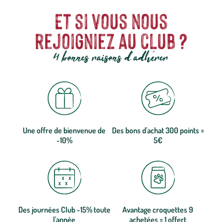
Et si vous nous
rejoigniez au club ?
4 bonnes raisons d'adhérer
Une offre de bienvenue de
Des bons d'achat 300 points =
-10%
5€
Des journées Club -15% toute
Avantage croquettes 9
l'année
achetées = 1 offert