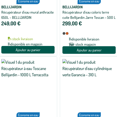
Économe en eau
Économe en eau
BELLIJARDIN
BELLIJARDIN
Récupérateur d'eau mural anthracite
Récupérateur d’eau coloris terre
650L - BELLIJARDIN
cuite Bellijardin Jarre Toscan – 500 L
249,00 €
299,00 €
Disponible
Anthracite
Terracotta
en
En stock livraison
Indisponible livraison
2
Indisponible en magasin
Voir stock magasin
coloris
Ajouter au panier
Ajouter au panier
Économe en eau
Économe en eau