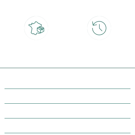
CB, PayPal, carte cadeau, Alma 3x ou
retrait gratuit en magasin sous 2h
4x
Livraison partout en France
30 jours pour changer d'avis
à domicile ou point relais
et retour gratuit en magasin
(Re)découvrez botanic®
Entre vous et nous
Nos univers botanic®