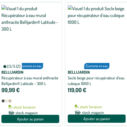
2.5/5 (2)
Économe en eau
Économe en eau
Note
moyenne
BELLIJARDIN
BELLIJARDIN
de
Récupérateur à eau mural anthracite
Socle beige pour récupérateur d’eau
2.5
Bellijardin® Latitude - 300 L
cubique 1000 L
sur
5
99,99 €
119,00 €
avec
2
avis
Disponible
Anthracite
Beige
Marron
en
Cappucino
En stock livraison
En stock livraison
3
Voir stock magasin
Voir stock magasin
coloris
Ajouter au panier
Ajouter au panier