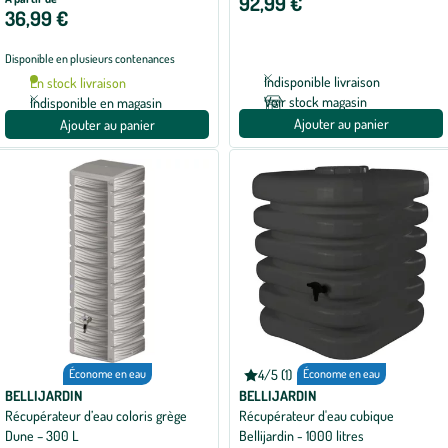
92,99 €
avec
36,99 €
2
avis
Disponible en plusieurs contenances
Indisponible livraison
En stock livraison
Voir stock magasin
Indisponible en magasin
Ajouter au panier
Ajouter au panier
Économe en eau
4/5 (1)
Économe en eau
Note
moyenne
BELLIJARDIN
BELLIJARDIN
de
Récupérateur d’eau coloris grège
Récupérateur d'eau cubique
4
Dune – 300 L
Bellijardin - 1000 litres
sur