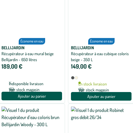
Économe en eau
Économe en eau
BELLIJARDIN
BELLIJARDIN
Récupérateur à eau mural beige
Récupérateur à eau cubique coloris
Bellijardin - 650 litres
beige - 350 L
189,00 €
149,00 €
Disponible
Anthracite
Beige
en
Indisponible livraison
En stock livraison
2
Voir stock magasin
Voir stock magasin
coloris
Ajouter au panier
Ajouter au panier