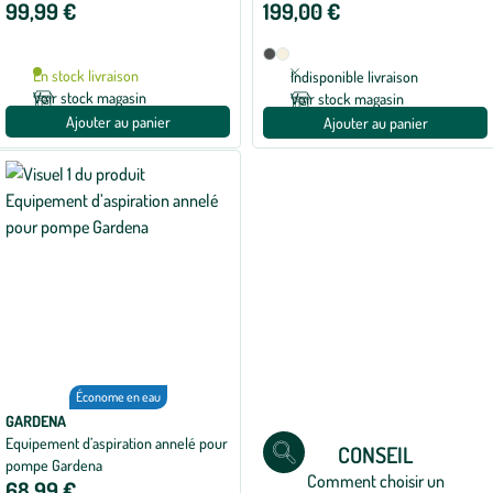
5
99,99 €
199,00 €
avec
1
avis
Disponible
Anthracite
Beige
en
En stock livraison
Indisponible livraison
2
Voir stock magasin
Voir stock magasin
coloris
Ajouter au panier
Ajouter au panier
Économe en eau
GARDENA
Equipement d’aspiration annelé pour
CONSEIL
pompe Gardena
Comment choisir un
68,99 €