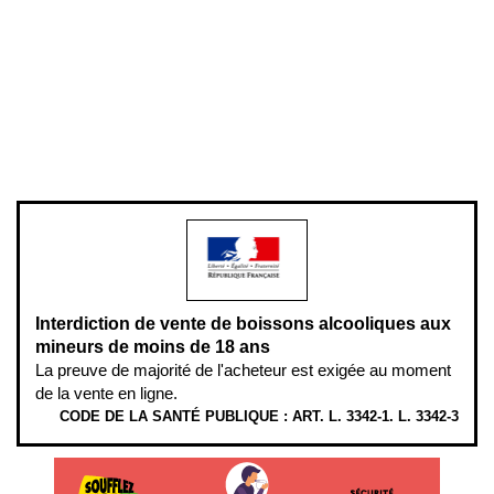
Mentions légales
Politique de confidentialité & cookies
Pièces détachées
Plan du site
Gestion des cookies
Pour votre santé, évitez de manger entre les repas,
www.mangerbouger.fr
.
L’abus d’alcool est dangereux pour la santé, à consommer avec
modération.
Interdiction de vente de boissons alcooliques aux
mineurs de moins de 18 ans
La preuve de majorité de l'acheteur est exigée au moment
de la vente en ligne.
CODE DE LA SANTÉ PUBLIQUE : ART. L. 3342-1. L. 3342-3
ÉTHYLOTESTS