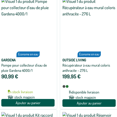
Économe en eau
Économe en eau
GARDENA
OUTSIDE LIVING
Pompe pour collecteur d’eau de
Récupérateur à eau mural coloris
pluie Gardena 4000/1
anthracite - 276 L
90,99 €
199,95 €
Disponible
Anthracite
Vert
en
foncé
En stock livraison
Indisponible livraison
2
Voir stock magasin
Voir stock magasin
coloris
Ajouter au panier
Ajouter au panier