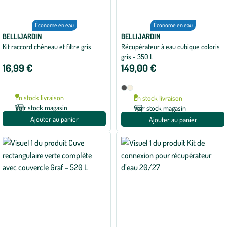
Économe en eau
Économe en eau
BELLIJARDIN
BELLIJARDIN
Kit raccord chêneau et filtre gris
Récupérateur à eau cubique coloris
gris - 350 L
16,99 €
149,00 €
Disponible
Anthracite
Beige
en
En stock livraison
En stock livraison
2
Voir stock magasin
Voir stock magasin
coloris
Ajouter au panier
Ajouter au panier