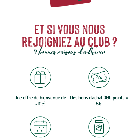
Et si vous nous
rejoigniez au club ?
4 bonnes raisons d'adhérer
Une offre de bienvenue de
Des bons d'achat 300 points =
-10%
5€