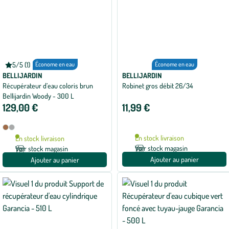
5/5 (1)
Économe en eau
Économe en eau
Note
moyenne
BELLIJARDIN
BELLIJARDIN
de
Récupérateur d’eau coloris brun
Robinet gros débit 26/34
5
Bellijardin Woody - 300 L
sur
5
129,00 €
11,99 €
avec
1
avis
Disponible
Brun
Gris
en
graphite
En stock livraison
En stock livraison
2
Voir stock magasin
Voir stock magasin
coloris
Ajouter au panier
Ajouter au panier