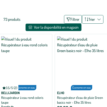
sur votre balcon ou sur la terrasse de votre jardin, les récupérateurs
Voir plus
d’eau de pluie aident à arroser votre jardin naturellement pendant
toute l’année !
Liste
73 produits
Filtrer
Trier
des
Voir la disponibilité en magasin
filtres
appliqués
3.5/5 (2)
Économe en eau
Économe en eau
Note
moyenne
BELLIJARDIN
ELHO
de
Récupérateur à eau rond coloris
Récupérateur d'eau de pluie Green
3.5
taupe
basics noir - Elho 35 litres
sur
5
À partir de