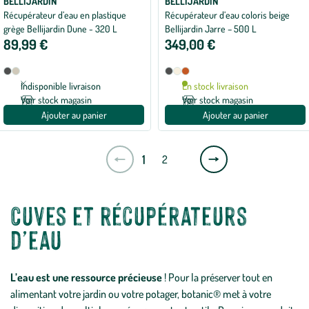
BELLIJARDIN
BELLIJARDIN
Récupérateur d’eau en plastique
Récupérateur d’eau coloris beige
grège Bellijardin Dune - 320 L
Bellijardin Jarre – 500 L
89,99 €
349,00 €
Disponible
Disponible
Anthracite
Gris
Anthracite
Beige
Terracotta
en
en
argile
Indisponible livraison
En stock livraison
2
3
Voir stock magasin
Voir stock magasin
coloris
coloris
Ajouter au panier
Ajouter au panier
Page
1
2
suivante
Cuves et récupérateurs
d’eau
L’eau est une ressource précieuse
! Pour la préserver tout en
alimentant votre jardin ou votre potager, botanic® met à votre