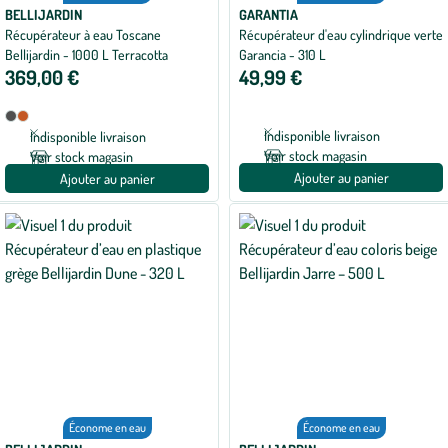
BELLIJARDIN
GARANTIA
Récupérateur à eau Toscane
Récupérateur d'eau cylindrique verte
Bellijardin - 1000 L Terracotta
Garancia - 310 L
369,00 €
49,99 €
Disponible
Anthracite
Terracotta
en
Indisponible livraison
Indisponible livraison
2
Voir stock magasin
Voir stock magasin
coloris
Ajouter au panier
Ajouter au panier
Économe en eau
Économe en eau