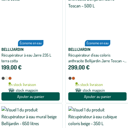
Économe en eau
Économe en eau
BELLIJARDIN
BELLIJARDIN
Récupérateur à eau Jarre 235 L
Récupérateur d’eau coloris
terra cotta
anthracite Bellijardin Jarre Toscan –
199,00 €
299,00 €
500 L
Disponible
Disponible
Anthracite
Beige
Terracotta
Anthracite
Terracotta
en
en
En stock livraison
En stock livraison
3
2
Voir stock magasin
Voir stock magasin
coloris
coloris
Ajouter au panier
Ajouter au panier