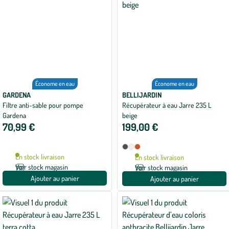
Économe en eau
Économe en eau
GARDENA
BELLIJARDIN
Filtre anti-sable pour pompe
Récupérateur à eau Jarre 235 L
Gardena
beige
70,99 €
199,00 €
Disponible
Anthracite
Beige
Terracotta
en
En stock livraison
En stock livraison
3
Voir stock magasin
Voir stock magasin
coloris
Ajouter au panier
Ajouter au panier