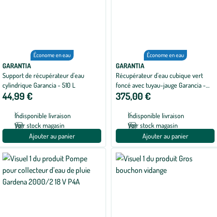
Économe en eau
Économe en eau
GARANTIA
GARANTIA
Support de récupérateur d'eau
Récupérateur d'eau cubique vert
cylindrique Garancia - 510 L
foncé avec tuyau-jauge Garancia -
44,99 €
375,00 €
500 L
Indisponible livraison
Indisponible livraison
Voir stock magasin
Voir stock magasin
Ajouter au panier
Ajouter au panier