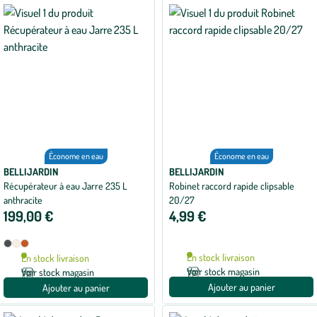
Économe en eau
Économe en eau
BELLIJARDIN
BELLIJARDIN
Récupérateur à eau Jarre 235 L
Robinet raccord rapide clipsable
anthracite
20/27
199,00 €
4,99 €
Disponible
Anthracite
Beige
Terracotta
en
En stock livraison
En stock livraison
3
Voir stock magasin
Voir stock magasin
coloris
Ajouter au panier
Ajouter au panier