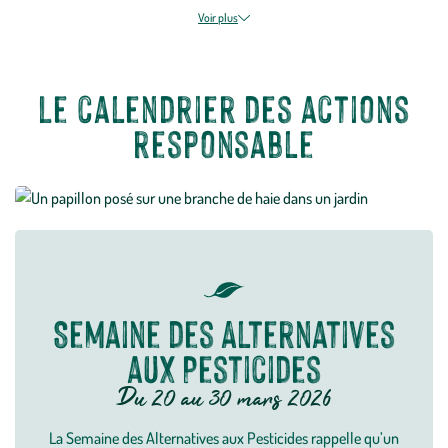
gestion de l'eau
ou encore la préservation de
la biodiversité
sont des
Voir plus
actions de plus en plus importantes à mettre en place dans notre
quotidien pour
préserver l'environnement
.
Le calendrier des actions
responsable
Semaine des Alternatives
aux Pesticides
Du 20 au 30 mars 2026
La Semaine des Alternatives aux Pesticides rappelle qu’un