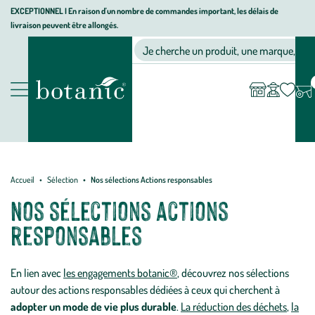
Aller
Aller
Aller
EXCEPTIONNEL I En raison d'un nombre de commandes important, les délais de
livraison peuvent être allongés.
à
au
au
Jardinerie
la
contenu
pied
Ma
Nos magasins
Mon
Je cherche un produit, une marque, un co
liste
compte
écologique,
navigation
principal
de
d’envies
animalerie,
page
décoration,
Nos
alimentation
produits
bio
botanic®
Accueil
Sélection
Nos sélections Actions responsables
Nos sélections actions
responsables
En lien avec
les engagements botanic®
, découvrez nos sélections
autour
des actions responsables
dédiées à ceux qui cherchent à
adopter un mode de vie plus durable
.
La réduction des déchets
,
la