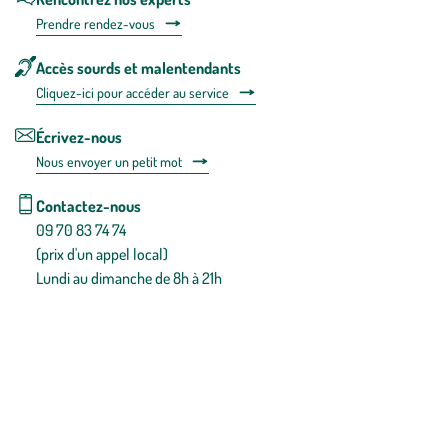
Prendre rendez-vous
Accès sourds et malentendants
Cliquez-ici pour accéder au service
Écrivez-nous
Nous envoyer un petit mot
Contactez-nous
09 70 83 74 74
(prix d'un appel local)
Lundi au dimanche de 8h à 21h
Conditions générales de vente
Conditions générales d'utilisation
Mentions légales
Politique de confidentialité & cookies
Pièces détachées
Plan du site
Gestion des cookies
Pour votre santé, évitez de manger entre les repas,