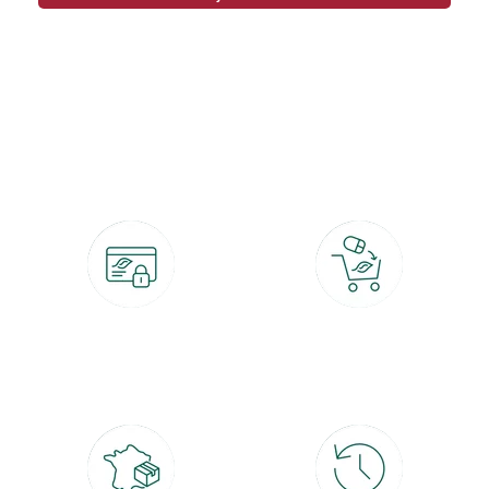
botanic®, les jardineries expertes du végétal depuis 1995.
Paiement 100% sécurisé
Click & Collect
CB, PayPal, carte cadeau, Alma 3x ou
retrait gratuit en magasin sous 2h
4x