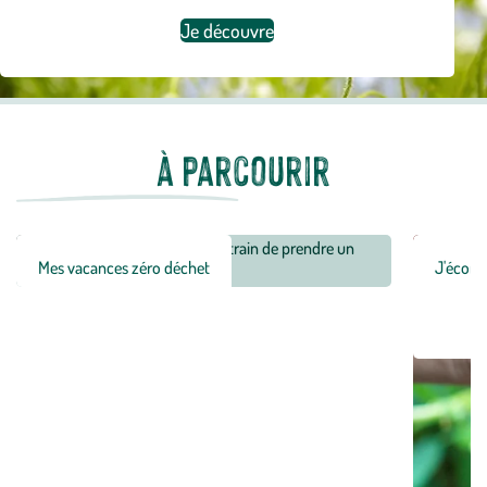
Je découvre
à parcourir
Mes vacances zéro déchet
J'économ
Je découvre