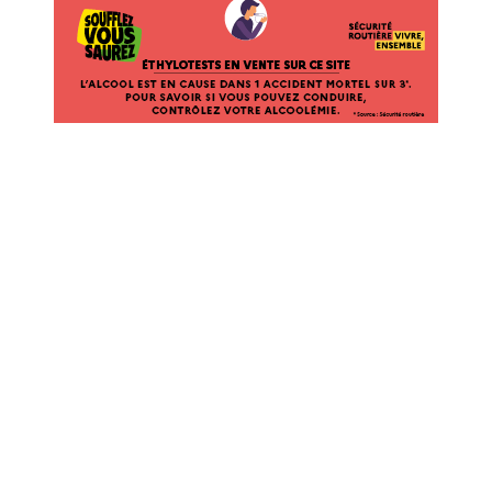
ÉTHYLOTESTS
EN
VENTE
SUR
CE
SITE.
L’ALCOOL
EST
EN
CAUSE
DANS
1
ACCIDENT
MORTEL
SUR
3*.
POUR
SAVOIR
SI