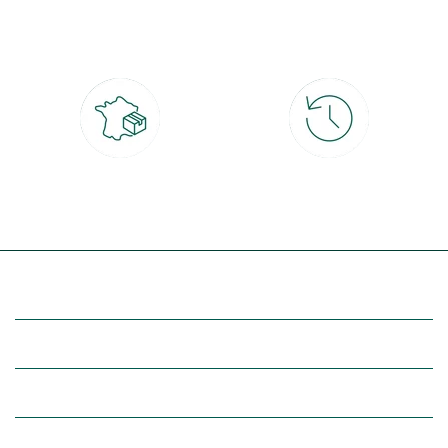
Paiement 100% sécurisé
Click & Collect
CB, PayPal, carte cadeau, Alma 3x ou
retrait gratuit en magasin sous 2h
4x
Livraison partout en France
30 jours pour changer d'avis
à domicile ou point relais
et retour gratuit en magasin
(Re)découvrez botanic®
Entre vous et nous
Nos univers botanic®