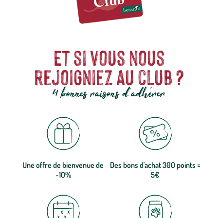
Et si vous nous
rejoigniez au club ?
4 bonnes raisons d'adhérer
Une offre de bienvenue de
Des bons d'achat 300 points =
-10%
5€