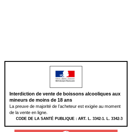
Conditions générales de vente
Conditions générales d'utilisation
Mentions légales
Politique de confidentialité & cookies
Pièces détachées
Plan du site
Gestion des cookies
Pour votre santé, évitez de manger entre les repas,
www.mangerbouger.fr
.
L’abus d’alcool est dangereux pour la santé, à consommer avec
modération.
Interdiction de vente de boissons alcooliques aux
mineurs de moins de 18 ans
La preuve de majorité de l'acheteur est exigée au moment
de la vente en ligne.
CODE DE LA SANTÉ PUBLIQUE : ART. L. 3342-1. L. 3342-3