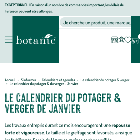
Aller
Aller
Aller
EXCEPTIONNEL I En raison d'un nombre de commandes important, les délais de
livraison peuvent être allongés.
à
au
au
Jardinerie
la
contenu
pied
Ma
Nos magasins
Mon
Je cherche un produit, une marque, un co
liste
compte
écologique,
navigation
principal
de
d’envies
animalerie,
page
décoration,
Nos
alimentation
produits
bio
botanic®
Accueil
S'informer
Calendriers et agendas
Le calendrier du potager & verger
Le calendrier du potager & du verger - Janvier
Le calendrier du potager &
verger de janvier
Les travaux entrepris durant ce mois encourageront une
repousse
forte et vigoureuse
. La taille et le greffage sont favorisés, ainsi que