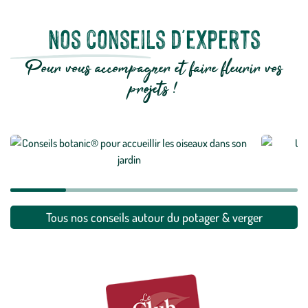
Nos conseils d'experts
Pour vous accompagner et faire fleurir vos
projets !
Tout sav
Comment accueillir les oiseaux dans nos jardins ?
En savoi
En savoir plus
Tous nos conseils autour du potager & verger