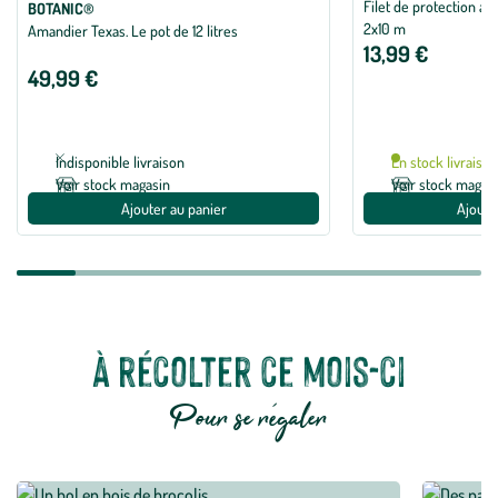
Filet de protection an
BOTANIC®
2x10 m
Amandier Texas. Le pot de 12 litres
13,99 €
49,99 €
Indisponible livraison
En stock livraiso
Voir stock magasin
Voir stock magas
Ajouter au panier
Ajoute
À récolter ce mois-ci
Pour se régaler