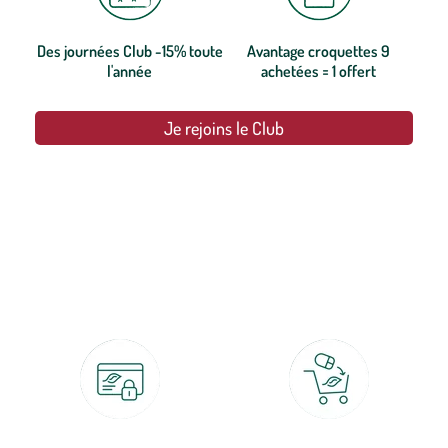
Des journées Club -15% toute
Avantage croquettes 9
l'année
achetées = 1 offert
Je rejoins le Club
botanic®, les jardineries expertes du végétal depuis 1995.