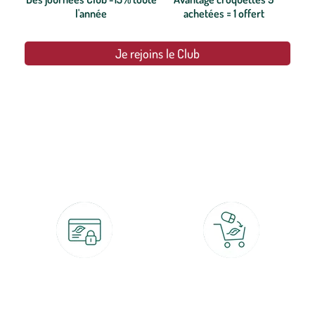
l'année
achetées = 1 offert
Je rejoins le Club
botanic®, les jardineries expertes du végétal depuis 1995.
Paiement 100% sécurisé
Click & Collect
CB, PayPal, carte cadeau, Alma 3x ou
retrait gratuit en magasin sous 2h
4x