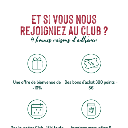
Et si vous nous
rejoigniez au club ?
4 bonnes raisons d'adhérer
Une offre de bienvenue de
Des bons d'achat 300 points =
-10%
5€
Des journées Club -15% toute
Avantage croquettes 9