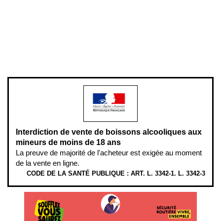
Plan du site
Gestion des cookies
Pour votre santé, évitez de manger entre les repas,
www.mangerbouger.fr
.
L’abus d’alcool est dangereux pour la santé, à consommer avec
modération.
Interdiction de vente de boissons alcooliques aux
mineurs de moins de 18 ans
La preuve de majorité de l'acheteur est exigée au moment
de la vente en ligne.
CODE DE LA SANTÉ PUBLIQUE : ART. L. 3342-1. L. 3342-3
ÉTHYLOTESTS EN VENTE SUR CE SITE. L’ALCOOL EST EN CAUSE