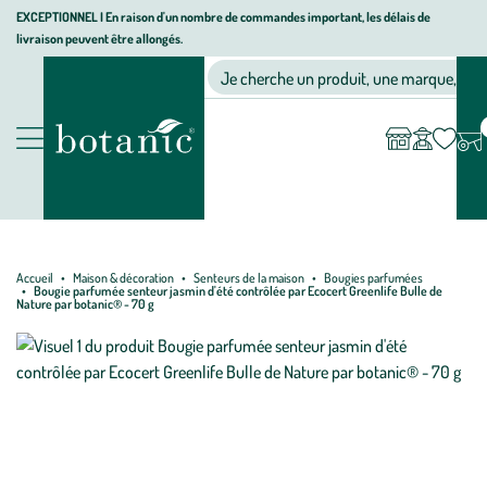
Aller
Aller
Aller
EXCEPTIONNEL I En raison d'un nombre de commandes important, les délais de
livraison peuvent être allongés.
à
au
au
Jardinerie écologique, animalerie, décoration, alimentation bio bot
la
contenu
pied
Ma
Nos magasins
Mon
Je cherche un produit, une marque, un co
liste
compte
navigation
principal
de
d’envies
page
Nos produits
Accueil
Maison & décoration
Senteurs de la maison
Bougies parfumées
Bougie parfumée senteur jasmin d'été contrôlée par Ecocert Greenlife Bulle de
Nature par botanic® - 70 g