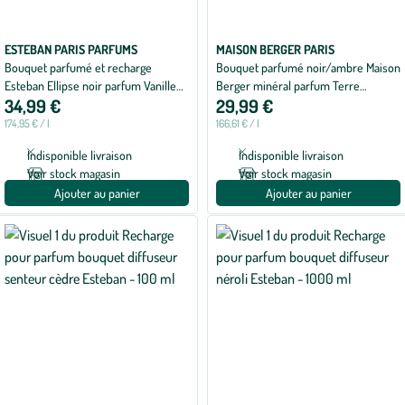
ESTEBAN PARIS PARFUMS
MAISON BERGER PARIS
Bouquet parfumé et recharge
Bouquet parfumé noir/ambre Maison
Esteban Ellipse noir parfum Vanille
Berger minéral parfum Terre
34,99 €
29,99 €
d’or - 200 ml
sauvage - 180 ml
174,95 € / l
166,61 € / l
Indisponible livraison
Indisponible livraison
Voir stock magasin
Voir stock magasin
Ajouter au panier
Ajouter au panier