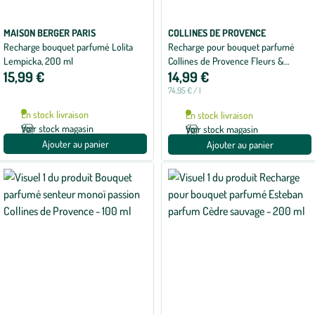
MAISON BERGER PARIS
COLLINES DE PROVENCE
Recharge bouquet parfumé Lolita
Recharge pour bouquet parfumé
Lempicka, 200 ml
Collines de Provence Fleurs &
15,99 €
14,99 €
Ecorces Néroli - 200 ml
74,95 € / l
En stock livraison
En stock livraison
Voir stock magasin
Voir stock magasin
Ajouter au panier
Ajouter au panier