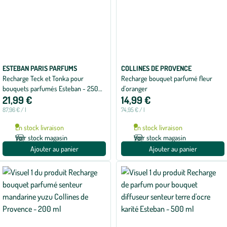
ESTEBAN PARIS PARFUMS
COLLINES DE PROVENCE
Recharge Teck et Tonka pour
Recharge bouquet parfumé fleur
bouquets parfumés Esteban - 250
d'oranger
21,99 €
14,99 €
ml
87,96 € / l
74,95 € / l
En stock livraison
En stock livraison
Voir stock magasin
Voir stock magasin
Ajouter au panier
Ajouter au panier