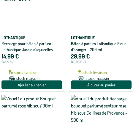
LOTHANTIQUE
LOTHANTIQUE
Recharge pour bâton à parfum
Bâton à parfum Lothantique Fleur
Lothantique Jardin d'aquarelles
d’oranger - 200 ml
14,99 €
29,99 €
Verveine Menthe – 200 ml
74,95 € / l
149,95 € / l
En stock livraison
En stock livraison
Voir stock magasin
Voir stock magasin
Ajouter au panier
Ajouter au panier