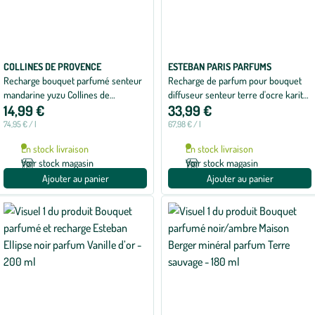
COLLINES DE PROVENCE
ESTEBAN PARIS PARFUMS
Recharge bouquet parfumé senteur
Recharge de parfum pour bouquet
mandarine yuzu Collines de
diffuseur senteur terre d'ocre karité
14,99 €
33,99 €
Provence - 200 ml
Esteban - 500 ml
74,95 € / l
67,98 € / l
En stock livraison
En stock livraison
Voir stock magasin
Voir stock magasin
Ajouter au panier
Ajouter au panier