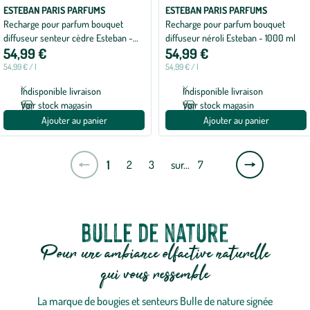
ESTEBAN PARIS PARFUMS
ESTEBAN PARIS PARFUMS
Recharge pour parfum bouquet
Recharge pour parfum bouquet
diffuseur senteur cèdre Esteban -
diffuseur néroli Esteban - 1000 ml
54,99 €
54,99 €
100 ml
54,99 € / l
54,99 € / l
Indisponible livraison
Indisponible livraison
Voir stock magasin
Voir stock magasin
Ajouter au panier
Ajouter au panier
Page
1
2
3
sur…
7
suivante
Bulle de nature
Pour une ambiance olfactive naturelle
qui vous ressemble
La marque de bougies et senteurs Bulle de nature signée