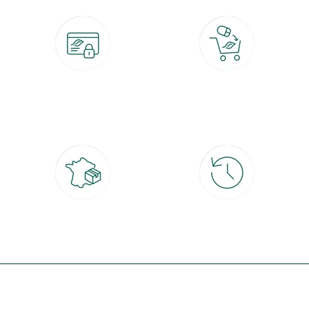
Paiement 100% sécurisé
Click & Collect
CB, PayPal, carte cadeau, Alma 3x ou
retrait gratuit en magasin sous 2h
4x
Livraison partout en France
30 jours pour changer d'avis
à domicile ou point relais
et retour gratuit en magasin