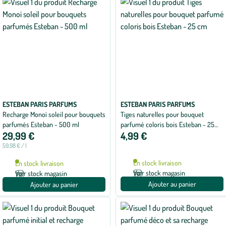
ESTEBAN PARIS PARFUMS
ESTEBAN PARIS PARFUMS
Recharge Monoï soleil pour bouquets
Tiges naturelles pour bouquet
parfumés Esteban - 500 ml
parfumé coloris bois Esteban - 25
29,99 €
4,99 €
cm
59,98 € / l
En stock livraison
En stock livraison
Voir stock magasin
Voir stock magasin
Ajouter au panier
Ajouter au panier