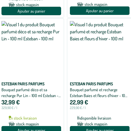
Voir stock magasin
Voir stock magasin
Ajouter au panier
Ajouter au panier
ESTEBAN PARIS PARFUMS
ESTEBAN PARIS PARFUMS
Bouquet parfumé déco et sa
Bouquet parfumé et recharge
recharge Pur Lin - 100 ml Esteban -
Esteban Baies et fleurs d’hiver - 100
32,99 €
22,99 €
100 ml
ml
329,90 € / l
229,90 € / l
En stock livraison
Indisponible livraison
Voir stock magasin
Voir stock magasin
Ajouter au panier
Ajouter au panier