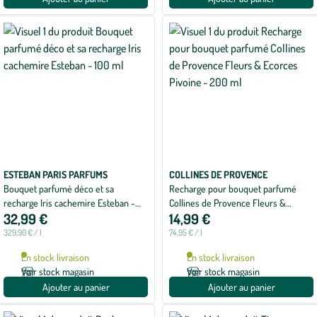
ESTEBAN PARIS PARFUMS
COLLINES DE PROVENCE
Bouquet parfumé déco et sa
Recharge pour bouquet parfumé
recharge Iris cachemire Esteban -
Collines de Provence Fleurs &
32,99 €
14,99 €
100 ml
Ecorces Pivoine - 200 ml
329,90 € / l
74,95 € / l
En stock livraison
En stock livraison
Voir stock magasin
Voir stock magasin
Ajouter au panier
Ajouter au panier