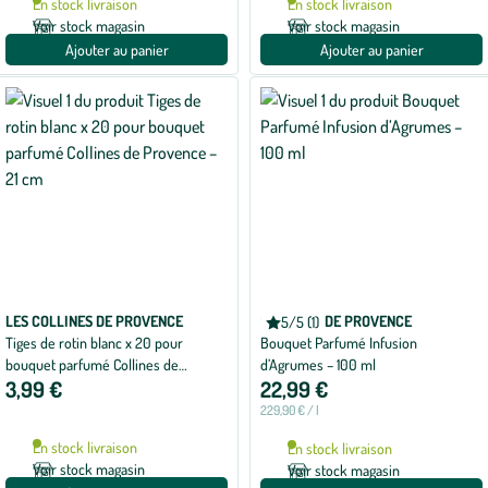
En stock livraison
En stock livraison
avis
Voir stock magasin
Voir stock magasin
Ajouter au panier
Ajouter au panier
LES COLLINES DE PROVENCE
COLLINES DE PROVENCE
5/5 (1)
Note
Tiges de rotin blanc x 20 pour
Bouquet Parfumé Infusion
moyenne
de
bouquet parfumé Collines de
d’Agrumes – 100 ml
5
3,99 €
22,99 €
Provence – 21 cm
sur
5
229,90 € / l
avec
1
En stock livraison
En stock livraison
avis
Voir stock magasin
Voir stock magasin