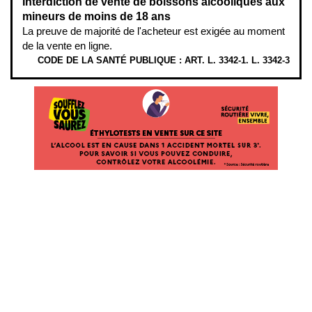
Interdiction de vente de boissons alcooliques aux
mineurs de moins de 18 ans
La preuve de majorité de l'acheteur est exigée au moment
de la vente en ligne.
CODE DE LA SANTÉ PUBLIQUE : ART. L. 3342-1. L. 3342-3
ÉTHYLOTESTS
EN
VENTE
SUR
CE
SITE.
L’ALCOOL
EST
EN
CAUSE
DANS
1
ACCIDENT
MORTEL