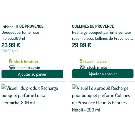
COLLINES DE PROVENCE
COLLINES DE PROVENCE
5/5 (1)
Note
Bouquet parfumé rose
Recharge bouquet parfumé senteur
moyenne
de
hibiscus100ml
rose hibiscus Collines de Provence -
5
23,99 €
29,99 €
500 ml
sur
5
239,90 € / l
avec
1
En stock livraison
En stock livraison
avis
Voir stock magasin
Voir stock magasin
Ajouter au panier
Ajouter au panier