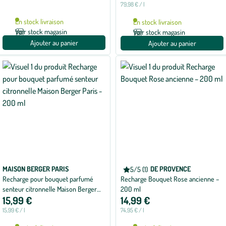
79,98 € / l
En stock livraison
En stock livraison
Voir stock magasin
Voir stock magasin
Ajouter au panier
Ajouter au panier
MAISON BERGER PARIS
COLLINES DE PROVENCE
5/5 (1)
Note
Recharge pour bouquet parfumé
Recharge Bouquet Rose ancienne –
moyenne
de
senteur citronnelle Maison Berger
200 ml
5
15,99 €
14,99 €
Paris - 200 ml
sur
5
15,99 € / l
74,95 € / l
avec
1