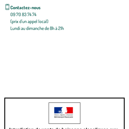
Contactez-nous
09 70 83 74 74
(prix d'un appel local)
Lundi au dimanche de 8h à 21h
Conditions générales de vente
Conditions générales d'utilisation
Mentions légales
Politique de confidentialité & cookies
Pièces détachées
Plan du site
Gestion des cookies
Pour votre santé, évitez de manger entre les repas,
www.mangerbouger.fr
.
L’abus d’alcool est dangereux pour la santé, à consommer avec
modération.