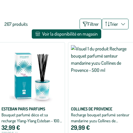
trouve sa place dans les pièces de la maison et apporte une touche
Voir plus
décorative. Pour masquer certaines odeurs comme celles du tabac
ou des animaux, découvrez nos bouquets parfumés anti-odeur
Liste
267 produits
Filtrer
Trier
parmi cette sélection !
des
Voir la disponibilité en magasin
filtres
appliqués
ESTEBAN PARIS PARFUMS
COLLINES DE PROVENCE
Bouquet parfumé déco et sa
Recharge bouquet parfumé senteur
recharge Ylang-Ylang Esteban - 100
mandarine yuzu Collines de
32,99 €
29,99 €
ml
Provence - 500 ml