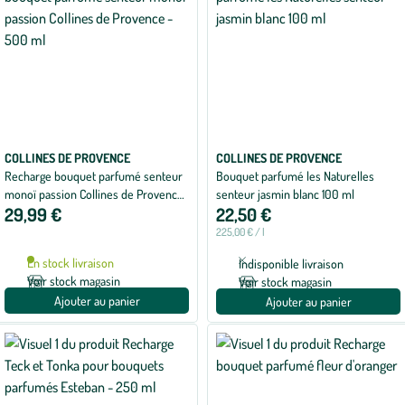
COLLINES DE PROVENCE
COLLINES DE PROVENCE
Recharge bouquet parfumé senteur
Bouquet parfumé les Naturelles
monoï passion Collines de Provence
senteur jasmin blanc 100 ml
29,99 €
22,50 €
- 500 ml
225,00 € / l
En stock livraison
Indisponible livraison
Voir stock magasin
Voir stock magasin
Ajouter au panier
Ajouter au panier