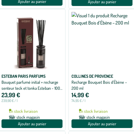
Ajouter au panier
Ajouter au panier
ESTEBAN PARIS PARFUMS
COLLINES DE PROVENCE
Bouquet parfumé initial + recharge
Recharge Bouquet Bois d’Ébène –
senteur teck et tonka Esteban - 100
200 ml
23,99 €
14,99 €
ml
239,90 € / l
74,95 € / l
En stock livraison
En stock livraison
Voir stock magasin
Voir stock magasin
Ajouter au panier
Ajouter au panier