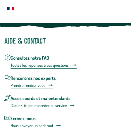
plus
Notre site botanic® a été pensé, créé et développé en FRANCE
Aide & contact
Consultez notre FAQ
Toutes les répons
es à vos questions
Rencontrez nos experts
Prendre rendez-vous
Accès sourds et malentendants
Cliquez-ici pour accéder au service
Écrivez-nous
Nous envoyer un petit mot