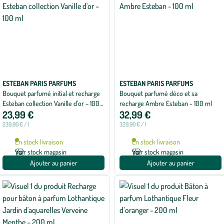
ESTEBAN PARIS PARFUMS
ESTEBAN PARIS PARFUMS
Bouquet parfumé initial et recharge
Bouquet parfumé déco et sa
Esteban collection Vanille d'or – 100
recharge Ambre Esteban - 100 ml
23,99 €
32,99 €
ml
239,90 € / l
329,90 € / l
En stock livraison
En stock livraison
Voir stock magasin
Voir stock magasin
Ajouter au panier
Ajouter au panier