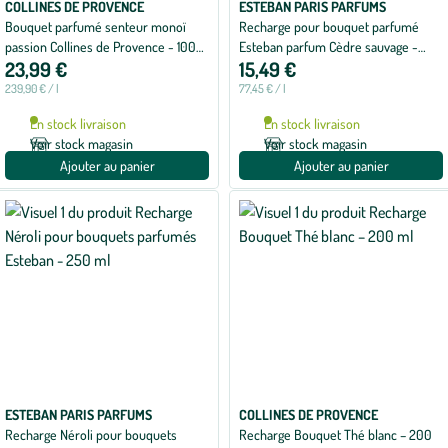
COLLINES DE PROVENCE
ESTEBAN PARIS PARFUMS
Bouquet parfumé senteur monoï
Recharge pour bouquet parfumé
passion Collines de Provence - 100
Esteban parfum Cèdre sauvage -
23,99 €
15,49 €
ml
200 ml
239,90 € / l
77,45 € / l
En stock livraison
En stock livraison
Voir stock magasin
Voir stock magasin
Ajouter au panier
Ajouter au panier
ESTEBAN PARIS PARFUMS
COLLINES DE PROVENCE
Recharge Néroli pour bouquets
Recharge Bouquet Thé blanc – 200