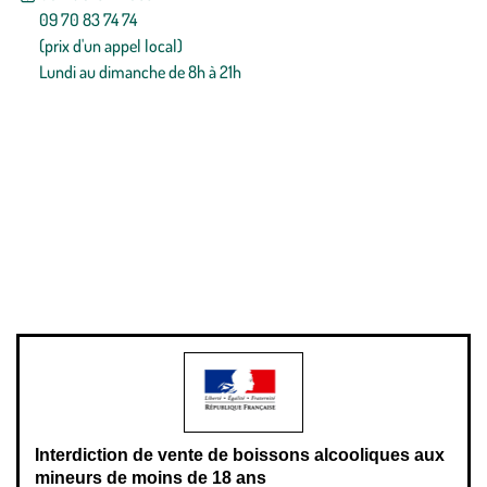
09 70 83 74 74
(prix d'un appel local)
Lundi au dimanche de 8h à 21h
Conditions générales de vente
Conditions générales d'utilisation
Mentions légales
Politique de confidentialité & cookies
Pièces détachées
Plan du site
Gestion des cookies
Pour votre santé, évitez de manger entre les repas,
www.mangerbouger.fr
.
L’abus d’alcool est dangereux pour la santé, à consommer avec
modération.
Interdiction de vente de boissons alcooliques aux
mineurs de moins de 18 ans