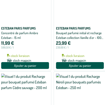
ESTEBAN PARIS PARFUMS
ESTEBAN PARIS PARFUMS
Concentré de parfum Ambre
Bouquet parfumé initial et recharge
Esteban - 15 ml
Esteban collection Vanille d'or – 100
11,99 €
23,99 €
ml
599,50 € / l
239,90 € / l
En stock livraison
En stock livraison
Voir stock magasin
Voir stock magasin
Ajouter au panier
Ajouter au panier