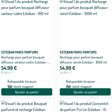
ESTEBAN PARIS PARFUMS
ESTEBAN PARIS PARFUMS
Recharge pour parfum bouquet
Recharge pour parfum bouquet
diffuseur senteur cèdre Esteban -
diffuseur néroli Esteban - 1000 ml
54,99 €
54,99 €
100 ml
54,99 € / l
54,99 € / l
Indisponible livraison
Indisponible livraison
Voir stock magasin
Voir stock magasin
Ajouter au panier
Ajouter au panier