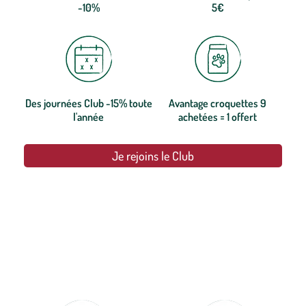
-10%
5€
Des journées Club -15% toute
Avantage croquettes 9
l'année
achetées = 1 offert
Je rejoins le Club
botanic®, les jardineries expertes du végétal depuis 1995.