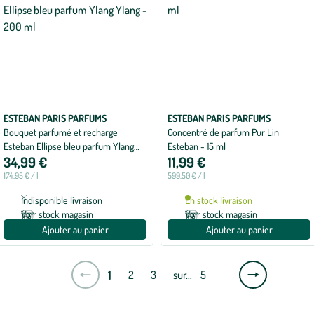
ESTEBAN PARIS PARFUMS
ESTEBAN PARIS PARFUMS
Bouquet parfumé et recharge
Concentré de parfum Pur Lin
Esteban Ellipse bleu parfum Ylang
Esteban - 15 ml
34,99 €
11,99 €
Ylang - 200 ml
174,95 € / l
599,50 € / l
Indisponible livraison
En stock livraison
Voir stock magasin
Voir stock magasin
Ajouter au panier
Ajouter au panier
Page
1
2
3
sur…
5
suivante