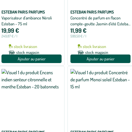
ESTEBAN PARIS PARFUMS
ESTEBAN PARIS PARFUMS
Vaporisateur d'ambiance Néroli
Concentré de parfum en flacon
Esteban - 75 ml
compte-goutte Jasmin d'été Esteban
19,99 €
11,99 €
- 15 ml
249,87 € / l
599,50 € / l
En stock livraison
En stock livraison
Voir stock magasin
Voir stock magasin
Ajouter au panier
Ajouter au panier