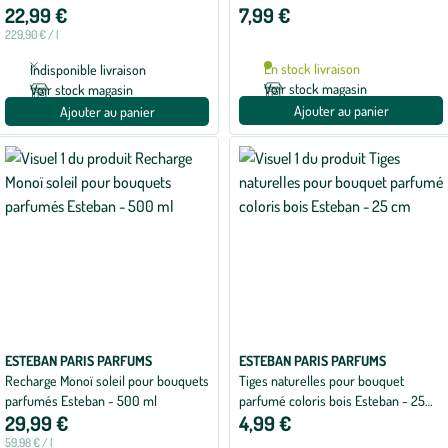
22,99 €
7,99 €
ml
229,90 € / l
En stock livraison
Indisponible livraison
Voir stock magasin
Voir stock magasin
Ajouter au panier
Ajouter au panier
ESTEBAN PARIS PARFUMS
ESTEBAN PARIS PARFUMS
Recharge Monoï soleil pour bouquets
Tiges naturelles pour bouquet
parfumés Esteban - 500 ml
parfumé coloris bois Esteban - 25
29,99 €
4,99 €
cm
59,98 € / l