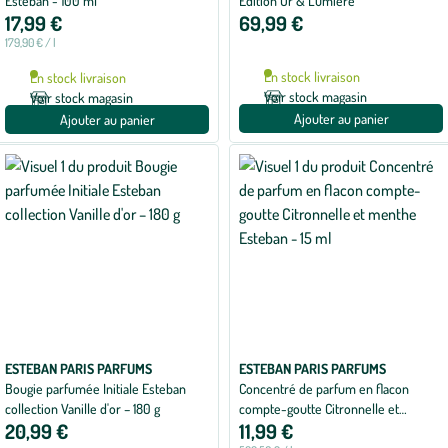
Esteban - 100 ml
Edition Or & Lumière
17,99 €
69,99 €
179,90 € / l
En stock livraison
En stock livraison
Voir stock magasin
Voir stock magasin
Ajouter au panier
Ajouter au panier
ESTEBAN PARIS PARFUMS
ESTEBAN PARIS PARFUMS
Bougie parfumée Initiale Esteban
Concentré de parfum en flacon
collection Vanille d'or – 180 g
compte-goutte Citronnelle et
20,99 €
11,99 €
menthe Esteban - 15 ml