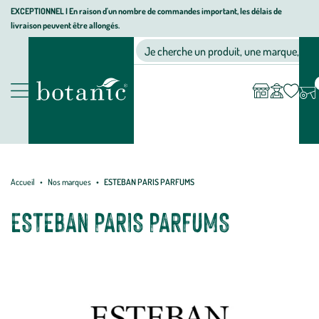
Aller
Aller
Aller
EXCEPTIONNEL I En raison d'un nombre de commandes important, les délais de
livraison peuvent être allongés.
à
au
au
Jardinerie
la
contenu
pied
Ma
Nos magasins
Mon
Je cherche un produit, une marque, un co
liste
compte
écologique,
navigation
principal
de
d’envies
animalerie,
page
décoration,
Nos
alimentation
produits
bio
botanic®
Accueil
Nos marques
ESTEBAN PARIS PARFUMS
ESTEBAN PARIS PARFUMS