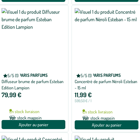
ESTEBAN PARIS PARFUMS
ESTEBAN PARIS PARFUMS
5/5 (1)
5/5 (1)
Note
Note
Diffuseur brume de parfum Esteban
Concentré de parfum Néroli Esteban
moyenne
moyenne
de
de
Edition Lampion
- 15 ml
5
5
79,99 €
11,99 €
sur
sur
5
5
599,50 € / l
avec
avec
1
1
En stock livraison
En stock livraison
avis
avis
Voir stock magasin
Voir stock magasin
Ajouter au panier
Ajouter au panier