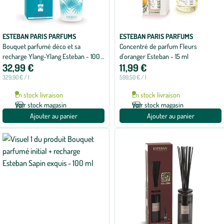
ESTEBAN PARIS PARFUMS
ESTEBAN PARIS PARFUMS
Bouquet parfumé déco et sa
Concentré de parfum Fleurs
recharge Ylang-Ylang Esteban - 100
d'oranger Esteban - 15 ml
32,99 €
11,99 €
ml
329,90 € / l
599,50 € / l
En stock livraison
En stock livraison
Voir stock magasin
Voir stock magasin
Ajouter au panier
Ajouter au panier