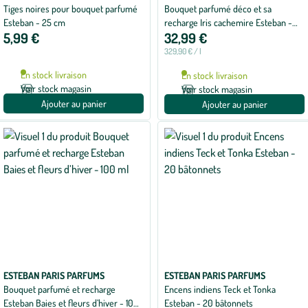
Tiges noires pour bouquet parfumé
Bouquet parfumé déco et sa
Esteban - 25 cm
recharge Iris cachemire Esteban -
5,99 €
32,99 €
100 ml
329,90 € / l
En stock livraison
En stock livraison
Voir stock magasin
Voir stock magasin
Ajouter au panier
Ajouter au panier
ESTEBAN PARIS PARFUMS
ESTEBAN PARIS PARFUMS
Bouquet parfumé et recharge
Encens indiens Teck et Tonka
Esteban Baies et fleurs d’hiver - 100
Esteban - 20 bâtonnets