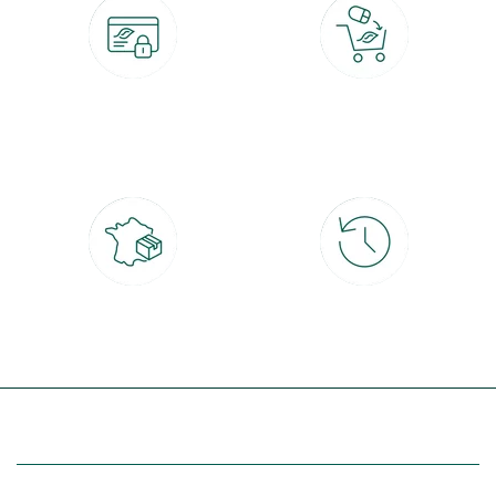
Paiement 100% sécurisé
Click & Collect
CB, PayPal, carte cadeau, Alma 3x ou
retrait gratuit en magasin sous 2h
4x
Livraison partout en France
30 jours pour changer d'avis
à domicile ou point relais
et retour gratuit en magasin
(Re)découvrez botanic®