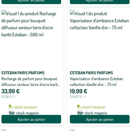
ESTEBAN PARIS PARFUMS
ESTEBAN PARIS PARFUMS
Recharge de parfum pour bouquet
Vaporisateur d'ambiance Esteban
diffuseur senteur terre d'ocre karité
collection Vanille d'or – 75 ml
33,99 €
19,99 €
Esteban - 500 ml
67,98 € / l
249,87 € / l
En stock livraison
En stock livraison
Voir stock magasin
Voir stock magasin
Ajouter au panier
Ajouter au panier