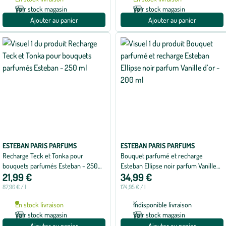
Voir stock magasin
Voir stock magasin
Ajouter au panier
Ajouter au panier
ESTEBAN PARIS PARFUMS
ESTEBAN PARIS PARFUMS
Recharge Teck et Tonka pour
Bouquet parfumé et recharge
bouquets parfumés Esteban - 250
Esteban Ellipse noir parfum Vanille
21,99 €
34,99 €
ml
d’or - 200 ml
87,96 € / l
174,95 € / l
En stock livraison
Indisponible livraison
Voir stock magasin
Voir stock magasin
Ajouter au panier
Ajouter au panier