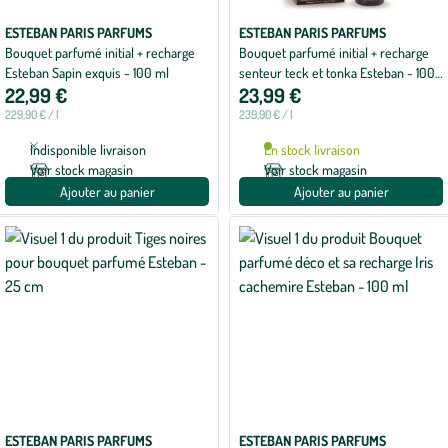
ESTEBAN PARIS PARFUMS
ESTEBAN PARIS PARFUMS
Bouquet parfumé initial + recharge
Bouquet parfumé initial + recharge
Esteban Sapin exquis - 100 ml
senteur teck et tonka Esteban - 100
22,99 €
23,99 €
ml
229,90 € / l
239,90 € / l
Indisponible livraison
En stock livraison
Voir stock magasin
Voir stock magasin
Ajouter au panier
Ajouter au panier
ESTEBAN PARIS PARFUMS
ESTEBAN PARIS PARFUMS