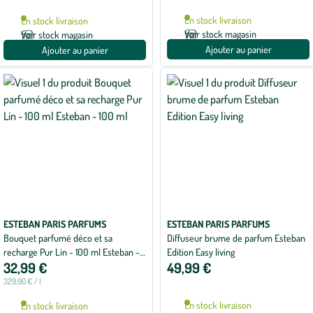
En stock livraison
En stock livraison
Voir stock magasin
Voir stock magasin
Ajouter au panier
Ajouter au panier
ESTEBAN PARIS PARFUMS
ESTEBAN PARIS PARFUMS
Bouquet parfumé déco et sa
Diffuseur brume de parfum Esteban
recharge Pur Lin - 100 ml Esteban -
Edition Easy living
32,99 €
49,99 €
100 ml
329,90 € / l
En stock livraison
En stock livraison