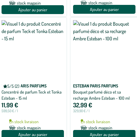
Voir stock magasin
Voir stock magasin
Ajouter au panier
Ajouter au panier
ESTEBAN PARIS PARFUMS
ESTEBAN PARIS PARFUMS
5/5 (2)
Note
Concentré de parfum Teck et Tonka
Bouquet parfumé déco et sa
moyenne
de
Esteban - 15 ml
recharge Ambre Esteban - 100 ml
5
11,99 €
32,99 €
sur
5
599,50 € / l
329,90 € / l
avec
2
En stock livraison
En stock livraison
avis
Voir stock magasin
Voir stock magasin
Ajouter au panier
Ajouter au panier