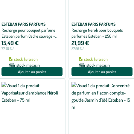
ESTEBAN PARIS PARFUMS
ESTEBAN PARIS PARFUMS
Recharge pour bouquet parfumé
Recharge Néroli pour bouquets
Esteban parfum Cèdre sauvage -
parfumés Esteban - 250 ml
15,49 €
21,99 €
200 ml
77,45 € / l
87,96 € / l
En stock livraison
En stock livraison
Voir stock magasin
Voir stock magasin
Ajouter au panier
Ajouter au panier