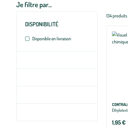
Je filtre par...
Liste
134 produits
des
DISPONIBILITÉ
filtres
appliqués
Disponible en livraison
CONTRAL
Éthylotest
1,95 €