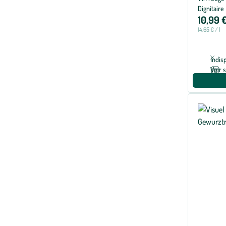
Dignitaire
10,99 
14,65 € / l
Indis
Voir 