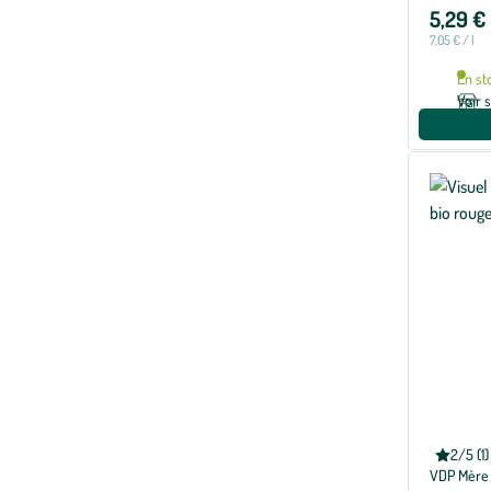
5,29 €
7,05 € / l
En st
Voir 
DOMAINE 
2/5 (1)
Note
VDP Mère 
moyenne
de