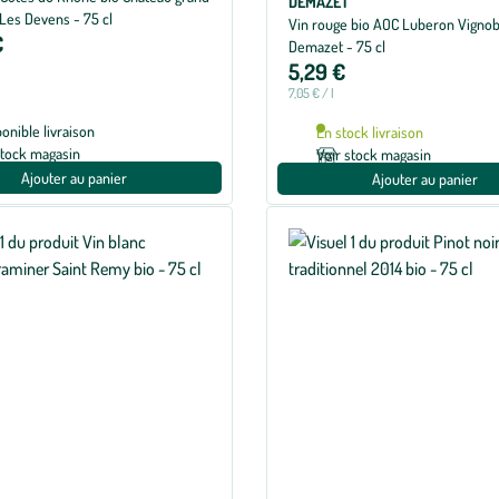
DEMAZET
 Les Devens - 75 cl
Vin rouge bio AOC Luberon Vignob
€
Demazet - 75 cl
5,29 €
7,05 € / l
ponible livraison
En stock livraison
stock magasin
Voir stock magasin
Ajouter au panier
Ajouter au panier