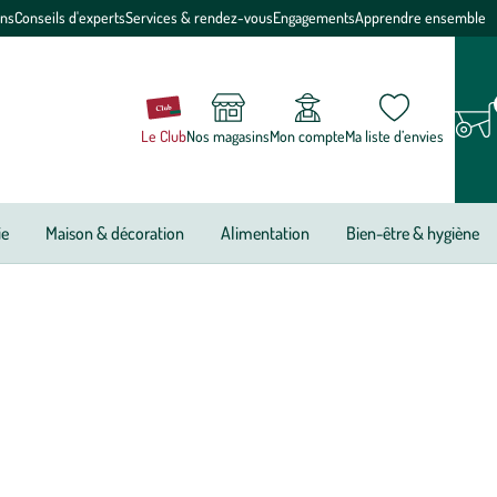
ons
Conseils d'experts
Services & rendez-vous
Engagements
Apprendre ensemble
Le Club
Nos magasins
Mon compte
Ma liste d’envies
ie
Maison & décoration
Alimentation
Bien-être & hygiène
 issue de la viticulture biologique pour accompagner vos
s faire plaisir ou pour offrir en toute occasion !