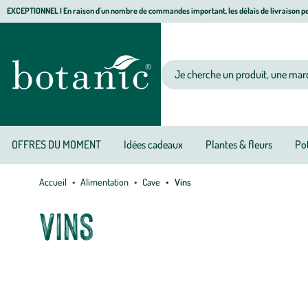
Aller
Aller
Aller
EXCEPTIONNEL I En raison d'un nombre de commandes important, les délais de livraison pe
à
au
au
Jardinerie
la
contenu
pied
écologique,
navigation
principal
de
animalerie,
Votre
page
décoration,
recherche
alimentation
bio
botanic®
OFFRES DU MOMENT
Idées cadeaux
Plantes & fleurs
Pot
Accueil
Alimentation
Cave
Vins
Vins
Découvrez notre gamme de vins bio chez botanic®. Vins rouges, vi
délicieux mets. En bouteille, en coffret ou en cubi, botanic® disp