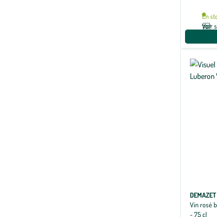
En st
Voir 
DEMAZET
Vin rosé 
- 75 cl