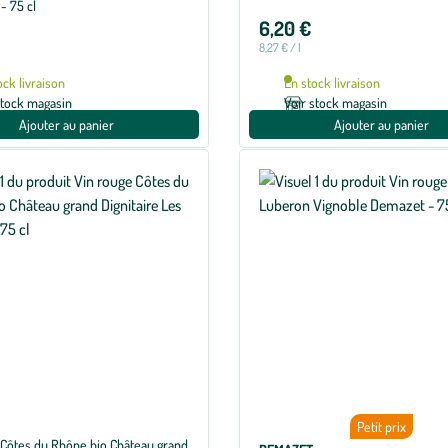
- 75 cl
6,20 €
8,27 € / l
ock livraison
En stock livraison
stock magasin
Voir stock magasin
Ajouter au panier
Ajouter au panier
Petit prix
 Côtes du Rhône bio Château grand