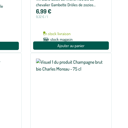
chevalier Gambette Drôles de zozios
le
6,99 €
Demazet - 75 cl
9,32 € / l
En stock livraison
Voir stock magasin
Ajouter au panier