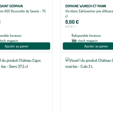
SAINT GERMAIN
DOMAINE WUNSCH ET MANN
 bio AOC Roussette de Savoie - 75
Vin blanc Edelzwicker joie d’Alsace
cl
€
8,60 €
11,47 € / l
ponible livraison
Indisponible livraison
stock magasin
Voir stock magasin
Ajouter au panier
Ajouter au panier