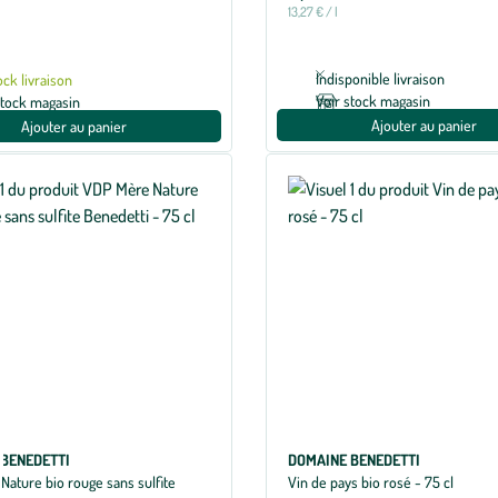
13,27 € / l
Indisponible livraison
ock livraison
Voir stock magasin
stock magasin
Ajouter au panier
Ajouter au panier
BENEDETTI
DOMAINE BENEDETTI
Nature bio rouge sans sulfite
Vin de pays bio rosé - 75 cl