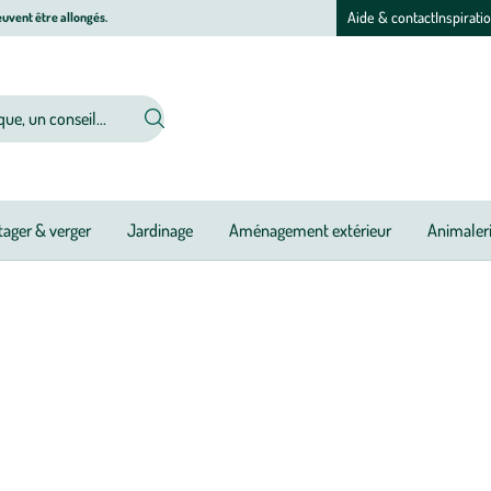
Aide & contact
Inspirati
uvent être allongés.
ager & verger
Jardinage
Aménagement extérieur
Animaler
ns blancs, vins rosés ou encore vins pétillants, parcourez notre sélection
ose de vins provenant de nombreux domaines viticoles. C’est l’idéal pour vou