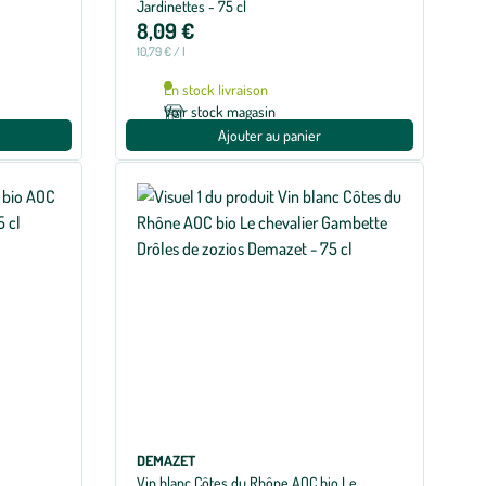
Jardinettes - 75 cl
8,09 €
10,79 € / l
En stock livraison
Voir stock magasin
Ajouter au panier
DEMAZET
Vin blanc Côtes du Rhône AOC bio Le