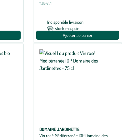
11,85 € / l
Indisponible livraison
Voir stock magasin
Ajouter au panier
DOMAINE JARDINETTE
Vin rosé Méditérranée IGP Domaine des