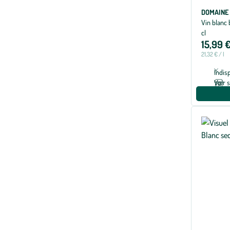
DOMAINE 
Vin blanc
cl
15,99 
21,32 € / l
Indis
Voir 