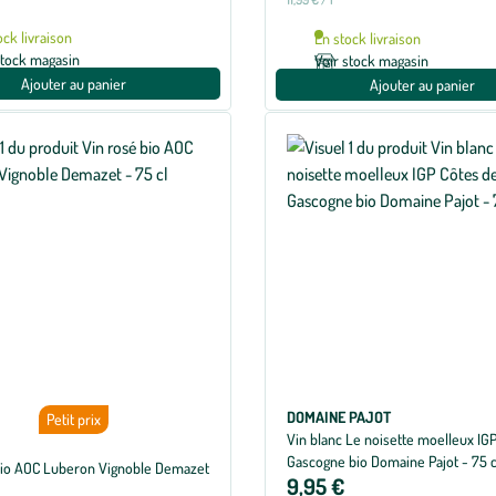
ock livraison
En stock livraison
stock magasin
Voir stock magasin
Ajouter au panier
Ajouter au panier
DOMAINE PAJOT
Petit prix
Vin blanc Le noisette moelleux IG
Gascogne bio Domaine Pajot - 75 c
bio AOC Luberon Vignoble Demazet
9,95 €