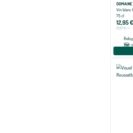
DOMAINE
Vin blanc
75 cl
12,95 
17,27 € / l
Indis
Voir 