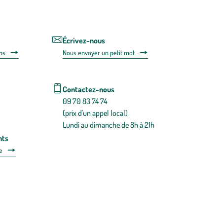
le
lien
de
désabonnem
intégré
Écrivez-nous
dans
ns
Nous envoyer un petit mot
la
newsletter.
En
savoir
Contactez-nous
plus
09 70 83 74 74
(prix d'un appel local)
Lundi au dimanche de 8h à 21h
nts
e
 détachées
Plan du site
Gestion des cookies
a santé, à consommer avec modération.