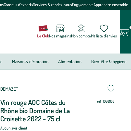
ons
Conseils d'experts
Services & rendez-vous
Engagements
Apprendre ensemble
Le Club
Nos magasins
Mon compte
Ma liste d’envies
ie
Maison & décoration
Alimentation
Bien-être & hygiène
ettre
ettre
DEMAZET
Vin rouge AOC Côtes du
ur
ur
réf : 1056930
Rhône bio Domaine de La
Croisette 2022 - 75 cl
Aucun avis client