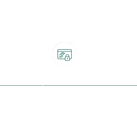
Paiement 100% sécurisé
CB, PayPal, carte cadeau, Alma 3x ou 4x
ret
Qui sommes-nous ?
Notre programme de fidélité
Nos engagements
Nos magasins