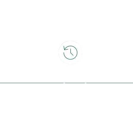
ce
30 jours pour changer d'avis
et retour gratuit en magasin
ous avec la nature, inspirez-vous et
offres exclusives !