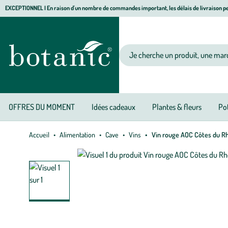
Aller
Aller
Aller
EXCEPTIONNEL I En raison d'un nombre de commandes important, les délais de livraison pe
à
au
au
Jardinerie écologique, animalerie, décoration, alimentation bio botanic®
la
contenu
pied
navigation
principal
de
Votre recherche
page
OFFRES DU MOMENT
Idées cadeaux
Plantes & fleurs
Pot
Accueil
Alimentation
Cave
Vins
Vin rouge AOC Côtes du Rh