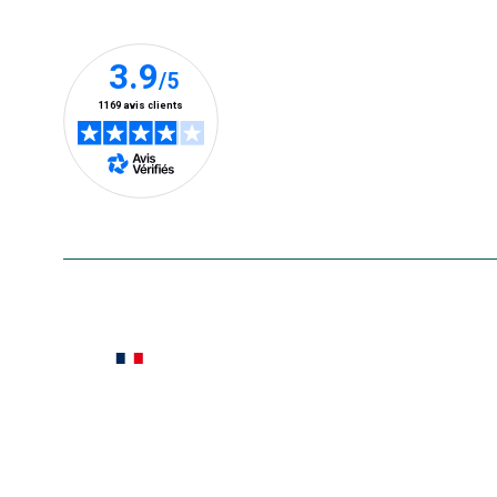
Nos clients prennent la parole
En savoir plus
Le saviez-vous ?
Notre site botanic® a été pensé, créé et développé
Conditions générales de vente
Conditions g
Pour votre santé, évitez de manger ent