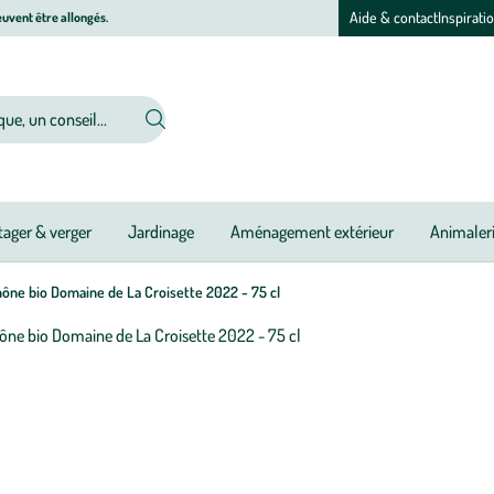
Aide & contact
Inspirati
uvent être allongés.
ager & verger
Jardinage
Aménagement extérieur
Animaler
ône bio Domaine de La Croisette 2022 - 75 cl
Afficher
le
M
M
zoom
à
à
pour
jo
jo
l’image
1
sur
1