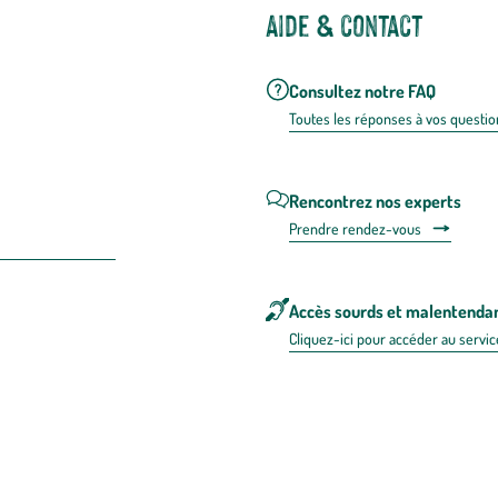
Aide & contact
Consultez notre FAQ
Toutes les répons
es à vos questio
Rencontrez nos experts
Prendre rendez-vous
Accès sourds et malentenda
Cliquez-ici pour accéder au servic
 en FRANCE
énérales d'utilisation
Mentions légales
Politique de confidentialité & cookies
Pièces
re les repas,
www.mangerbouger.fr
.
L’abus d’alcool est dangereux pour l