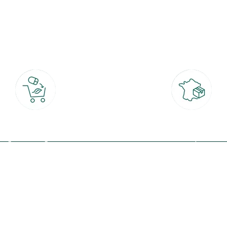
botanic®, les jardineries expertes du végétal depuis 1995.
Click & Collect
Livraison partout en Fran
rait gratuit en magasin sous 2h
à domicile ou point relais
(Re)connectez-v
profitez de nos 
Plantes & fleurs
Potager & verger