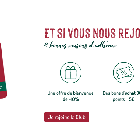
Et si vous nous rejo
4 bonnes raisons d'adhérer
Une offre de bienvenue
Des bons d'achat 
de -10%
points = 5€
Je rejoins le Club