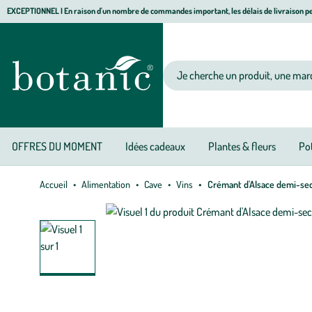
Aller
Aller
Aller
EXCEPTIONNEL I En raison d'un nombre de commandes important, les délais de livraison pe
à
au
au
Jardinerie écologique, animalerie, décoration, alimentation bio botanic®
la
contenu
pied
navigation
principal
de
Votre recherche
page
OFFRES DU MOMENT
Idées cadeaux
Plantes & fleurs
Pot
Accueil
Alimentation
Cave
Vins
Crémant d'Alsace demi-sec 