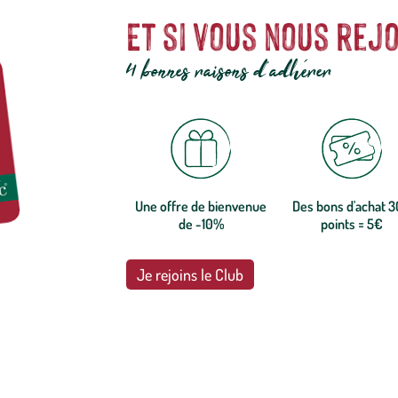
Et si vous nous rejo
4 bonnes raisons d'adhérer
Une offre de bienvenue
Des bons d'achat 
de -10%
points = 5€
Je rejoins le Club