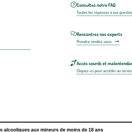
Consultez notre FAQ
Toutes les répons
es à vos questio
Rencontrez nos experts
Prendre rendez-vous
Accès sourds et malentenda
Cliquez-ici pour accéder au servic
 en FRANCE
énérales d'utilisation
Mentions légales
Politique de confidentialité & cookies
Pièces
re les repas,
www.mangerbouger.fr
.
L’abus d’alcool est dangereux pour l
ns alcooliques aux mineurs de moins de 18 ans