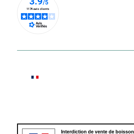
En savoir plus
Le saviez-vous ?
Notre site botanic® a été pensé, créé et développé
Conditions générales de vente
Conditions g
Pour votre santé, évitez de manger ent
Interdiction de vente de boisso