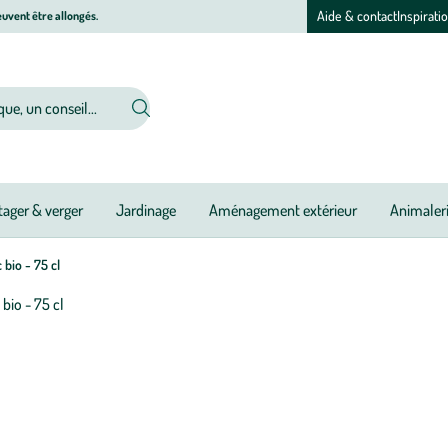
Aide & contact
Inspirati
uvent être allongés.
ager & verger
Jardinage
Aménagement extérieur
Animaler
bio - 75 cl
Afficher
le
zoom
pour
l’image
1
sur
1