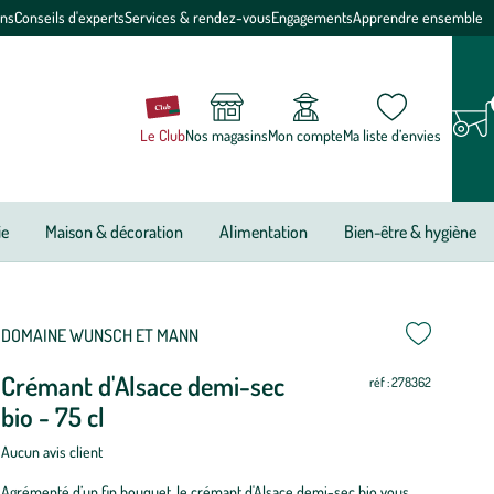
ons
Conseils d'experts
Services & rendez-vous
Engagements
Apprendre ensemble
Le Club
Nos magasins
Mon compte
Ma liste d’envies
ie
Maison & décoration
Alimentation
Bien-être & hygiène
DOMAINE WUNSCH ET MANN
Crémant d'Alsace demi-sec
réf : 278362
bio - 75 cl
Aucun avis client
Agrémenté d’un fin bouquet, le crémant d'Alsace demi-sec bio vous