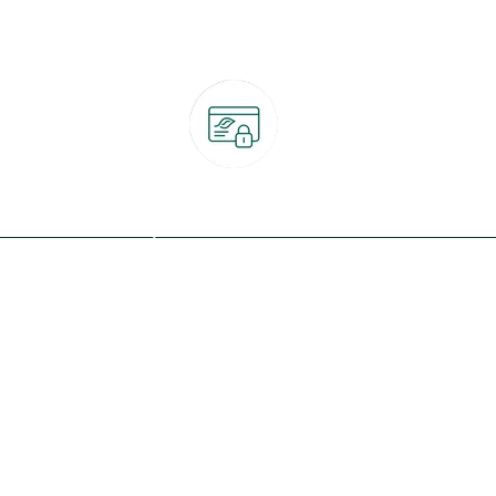
Paiement 100% sécurisé
CB, PayPal, carte cadeau, Alma 3x ou 4x
ret
Qui sommes-nous ?
Notre programme de fidélité
Nos engagements
Nos magasins
botanic® société à mission
Nos services & rendez-vous
Le fonds de dotation botanic
Nos conseils d'experts