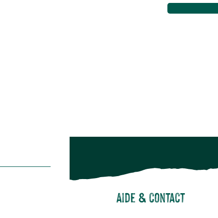
Maison & décoration
Animalerie
Alimentation
Bien-être & hygiène
Restons c
Noël
Suivez-nou
Suiv
Aide & contact