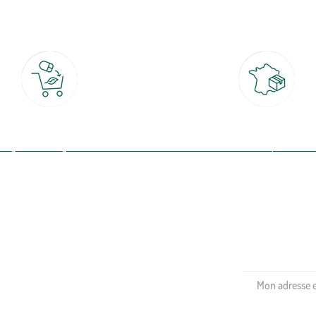
botanic®, les jardineries expertes du végétal depuis 1995.
Click & Collect
Livraison partout en Fran
rait gratuit en magasin sous 2h
à domicile ou point relais
(Re)connectez-v
profitez de nos 
Plantes & fleurs
Potager & verger
Jardinage
Aménagement extérieur