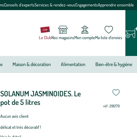
ons
Conseils d'experts
Services & rendez-vous
Engagements
Apprendre ensemble
Le Club
Nos magasins
Mon compte
Ma liste d’envies
ie
Maison & décoration
Alimentation
Bien-être & hygiène
SOLANUM JASMINOIDES. Le
riode
i
i
i
i
i
i
i
i
i
i
i
i
e
pot de 5 litres
réf : 291270
antation
Aucun avis client
OLANUM
délicat et très décoratif !
ASMINOIDES.
Voir le détail