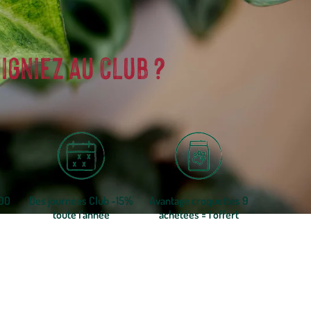
igniez au club ?
300
Des journées Club -15%
Avantage croquettes 9
toute l'année
achetées = 1 offert