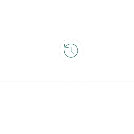
ce
30 jours pour changer d'avis
et retour gratuit en magasin
ous avec la nature, inspirez-vous et
offres exclusives !