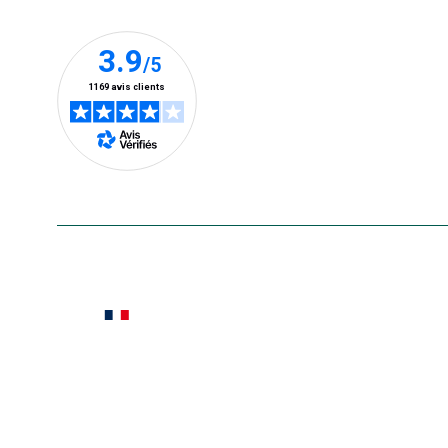
En savoir plus
Le saviez-vous ?
Notre site botanic® a été pensé, créé et développé
Conditions générales de vente
Conditions g
Pour votre santé, évitez de manger ent