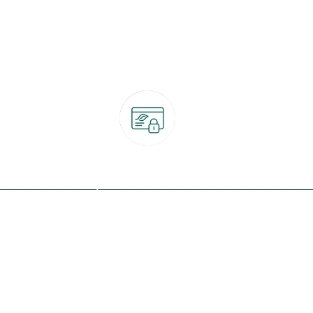
Paiement 100% sécurisé
CB, PayPal, carte cadeau, Alma 3x ou 4x
ret
Qui sommes-nous ?
Notre programme de fidélité
Nos engagements
Nos magasins