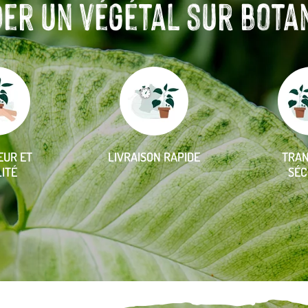
r un végétal sur botanic
EUR ET
LIVRAISON RAPIDE
TRA
ITÉ
SÉC