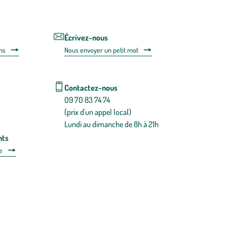
lien
de
désabonnem
intégré
Écrivez-nous
dans
ns
Nous envoyer un petit mot
la
newsletter.
En
savoir
Contactez-nous
plus
09 70 83 74 74
(prix d'un appel local)
Lundi au dimanche de 8h à 21h
nts
e
 détachées
Plan du site
Gestion des cookies
a santé, à consommer avec modération.