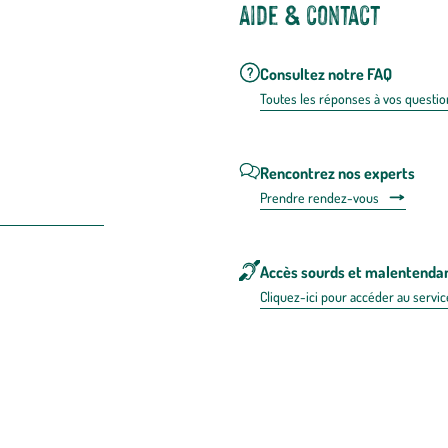
Aide & contact
Consultez notre FAQ
Toutes les répons
es à vos questio
Rencontrez nos experts
Prendre rendez-vous
Accès sourds et malentenda
Cliquez-ici pour accéder au servic
 en FRANCE
énérales d'utilisation
Mentions légales
Politique de confidentialité & cookies
Pièces
re les repas,
www.mangerbouger.fr
.
L’abus d’alcool est dangereux pour l