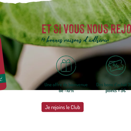
Et si vous nous rejo
4 bonnes raisons d'adhérer
Une offre de bienvenue
Des bons d'achat 
de -10%
points = 5€
Je rejoins le Club