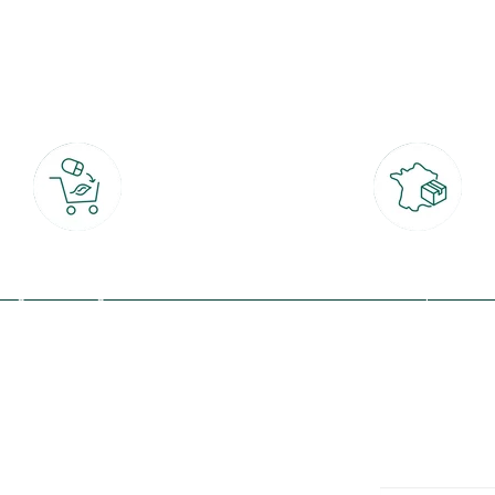
botanic®, les jardineries expertes du végétal depuis 1995.
Click & Collect
Livraison partout en Fran
rait gratuit en magasin sous 2h
à domicile ou point relais
(Re)connectez-v
profitez de nos 
Plantes & fleurs
Potager & verger