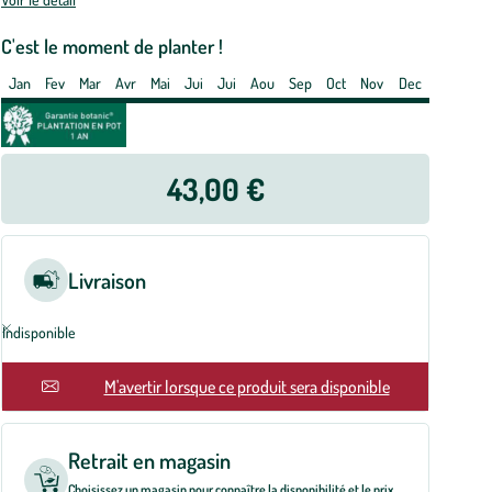
t
C'est le moment de planter !
e
Jan
Fev
Mar
Avr
Mai
Jui
Jui
Aou
Sep
Oct
Nov
Dec
tres
43,00 €
Livraison
Indisponible
En rupture
M'avertir lorsque ce produit sera disponible
Retrait en magasin
Choisissez un magasin pour connaître la disponibilité et le prix