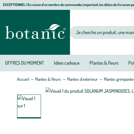
Aller
Aller
Aller
EXCEPTIONNEL I En raison d'un nombre de commandes important, les délais de livraison pe
à
au
au
Jardinerie écologique, animalerie, décoration, alimentation bio botanic®
la
contenu
pied
navigation
principal
de
Votre recherche
page
OFFRES DU MOMENT
Idées cadeaux
Plantes & fleurs
Pot
Accueil
Plantes & fleurs
Plantes d'extérieur
Plantes grimpante