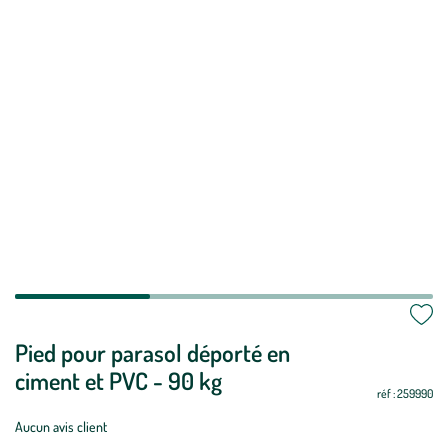
Mettre
Pied pour parasol déporté en
Mettre
à
à
ciment et PVC - 90 kg
jour
jour
réf : 259990
Aucun avis client