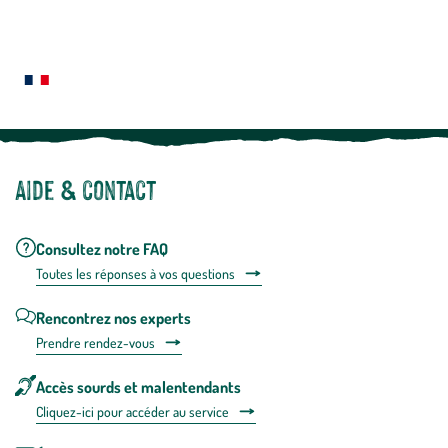
newslette
En
Le saviez-vous ?
savoir
plus
Notre site botanic® a été pensé, créé et développé en FRANCE
Aide & contact
Consultez notre FAQ
Toutes les répons
es à vos questions
Rencontrez nos experts
Prendre rendez-vous
Accès sourds et malentendants
Cliquez-ici pour accéder au service