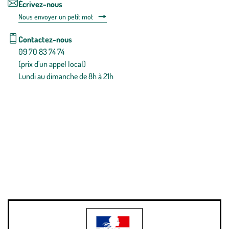
Écrivez-nous
Nous envoyer un petit mot
Contactez-nous
09 70 83 74 74
(prix d'un appel local)
Lundi au dimanche de 8h à 21h
Conditions générales de vente
Conditions générales d'utilisation
Mentions légales
Politique de confidentialité & cookies
Pièces détachées
Plan du site
Gestion des cookies
Pour votre santé, évitez de manger entre les repas,
www.mangerbouger.fr
.
L’abus d’alcool est dangereux pour la santé, à consommer avec
modération.