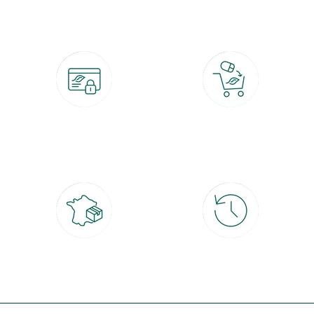
botanic®, les jardineries expertes du végétal depuis 1995.
Paiement 100% sécurisé
Click & Collect
CB, PayPal, carte cadeau, Alma 3x ou
retrait gratuit en magasin sous 2h
4x
Livraison partout en France
30 jours pour changer d'avis
à domicile ou point relais
et retour gratuit en magasin