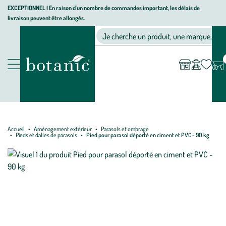
Aller
Aller
Aller
EXCEPTIONNEL I En raison d'un nombre de commandes important, les délais de
livraison peuvent être allongés.
à
au
au
Jardinerie écologique, animalerie, décoration, alimentation bio bot
la
contenu
pied
Ma
Nos magasins
Mon
Je cherche un produit, une marque, un co
liste
compte
navigation
principal
de
d’envies
page
Nos produits
Accueil
Aménagement extérieur
Parasols et ombrage
Pieds et dalles de parasols
Pied pour parasol déporté en ciment et PVC - 90 kg