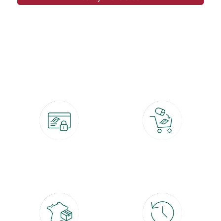
botanic®, les jardineries expertes du végétal depuis 1995.
Paiement 100% sécurisé
Click & Collect
CB, PayPal, carte cadeau, Alma 3x ou
retrait gratuit en magasin sous 2h
4x