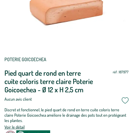
Mettre
Mettre
POTERIE GOICOECHEA
à
à
Pied quart de rond en terre
jour
jour
réf : 187977
cuite coloris terre claire Poterie
Goicoechea - Ø 12 x H 2,5 cm
Aucun avis client
Discret et fonctionnel, le pied quart de rond en terre cuite coloris terre
claire Poterie Goicoechea améliore le drainage des pots tout en protégeant
les plantes.
Voir le détail