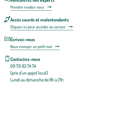
Rencontrez nos experts
Prendre rendez-vous
Accès sourds et malentendants
Cliquez-ici pour accéder au service
Écrivez-nous
Nous envoyer un petit mot
Contactez-nous
09 70 83 74 74
(prix d'un appel local)
Lundi au dimanche de 8h à 21h
Conditions générales de vente
Conditions générales d'utilisation
Mentions légales
Politique de confidentialité & cookies
Pièces détachées
Plan du site
Gestion des cookies
Pour votre santé, évitez de manger entre les repas,