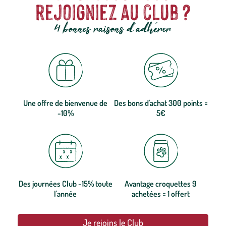
rejoigniez au club ?
4 bonnes raisons d'adhérer
Une offre de bienvenue de
Des bons d'achat 300 points =
-10%
5€
Des journées Club -15% toute
Avantage croquettes 9
l'année
achetées = 1 offert
Je rejoins le Club