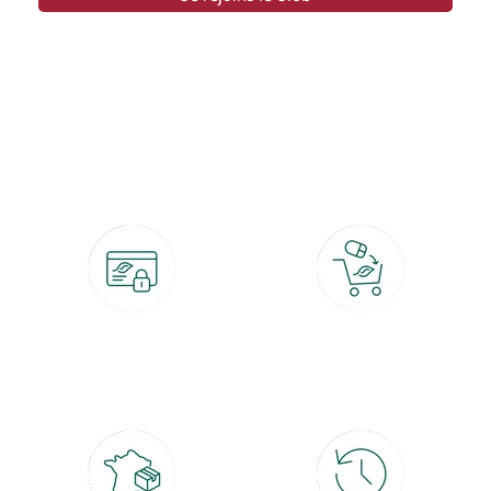
botanic®, les jardineries expertes du végétal depuis 1995.
Paiement 100% sécurisé
Click & Collect
CB, PayPal, carte cadeau, Alma 3x ou
retrait gratuit en magasin sous 2h
4x