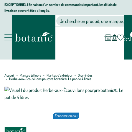
Aller
Aller
Aller
EXCEPTIONNEL I En raison d'un nombre de commandes important, les délais de
livraison peuvent être allongés.
à
au
au
Jardinerie écologique, animalerie, décoration, alimentation bio bot
la
contenu
pied
Ma
Nos magasins
Mon
Je cherche un produit, une marque, un co
liste
compte
navigation
principal
de
d’envies
page
Nos produits
Accueil
Plantes & fleurs
Plantes d'extérieur
Graminées
Herbe-aux-Écouvillons pourpre botanic®. Le pot de 4 litres
Économe en eau