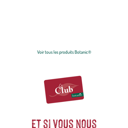
botanic®, expert du végétal, propose une large gamme de produits
de qualité et accessibles à tous. Les produits à marque botanic®
reflètent notre engagement pour la nature et nos valeurs.
Graines
et
plants
potagers, plantes fleuries et
arbustes
,
outillages
et
accessoires
du jardinier
… Nos produits répondent à un cahier des charges sans
Voir plus
concession sur la qualité, l'excellence environnementale et sociétale
et le prix juste.
Voir tous les produits Botanic®
Et si vous nous