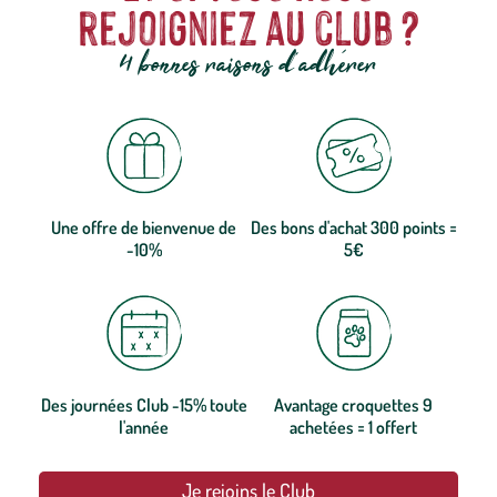
rejoigniez au club ?
4 bonnes raisons d'adhérer
Une offre de bienvenue de
Des bons d'achat 300 points =
-10%
5€
Des journées Club -15% toute
Avantage croquettes 9
l'année
achetées = 1 offert
Je rejoins le Club