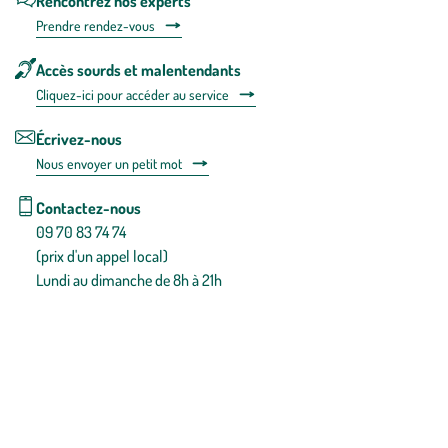
Rencontrez nos experts
Prendre rendez-vous
Accès sourds et malentendants
Cliquez-ici pour accéder au service
Écrivez-nous
Nous envoyer un petit mot
Contactez-nous
09 70 83 74 74
(prix d'un appel local)
Lundi au dimanche de 8h à 21h
Conditions générales de vente
Conditions générales d'utilisation
Mentions légales
Politique de confidentialité & cookies
Pièces détachées
Plan du site
Gestion des cookies
Pour votre santé, évitez de manger entre les repas,