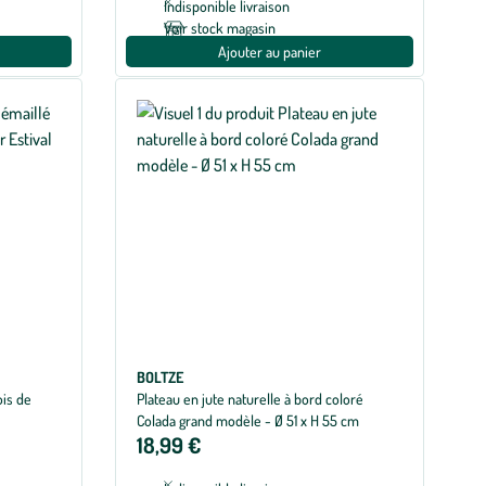
Indisponible livraison
Voir stock magasin
Ajouter au panier
BOLTZE
ois de
Plateau en jute naturelle à bord coloré
Colada grand modèle - Ø 51 x H 55 cm
18,99 €