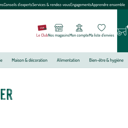
ons
Conseils d'experts
Services & rendez-vous
Engagements
Apprendre ensemble
Le Club
Nos magasins
Mon compte
Ma liste d’envies
ie
Maison & décoration
Alimentation
Bien-être & hygiène
per
deviennent vite un indispensable dans la cuisine mais ajoutent
a pause café, optez pour un plateau décoratif de notre sélection.