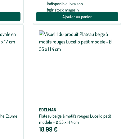
Indisponible livraison
Voir stock magasin
Ajouter au panier
EDELMAN
anche Ecume
Plateau beige à motifs rouges Lucello petit
modèle - Ø 35 x H 4 cm
18,99 €