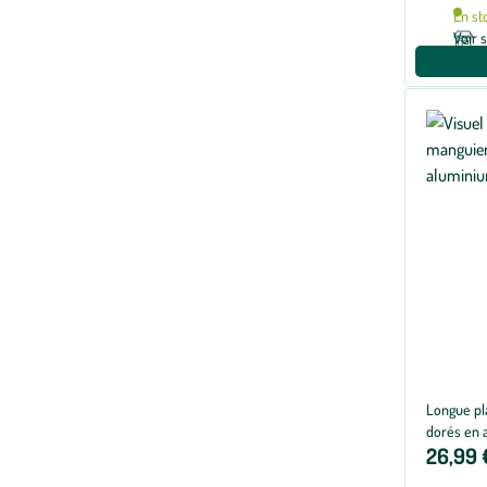
En st
Voir 
Longue pl
dorés en a
26,99 