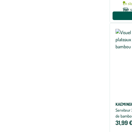
En st
Voir 
KAEMING
Serviteur 
de bambou
31,99 