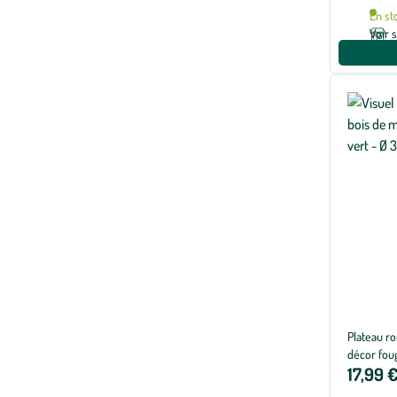
En st
Voir 
Plateau r
décor fou
17,99 