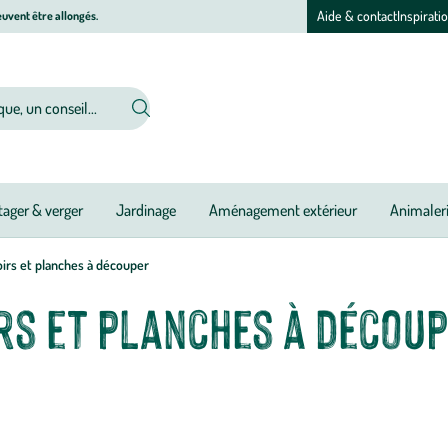
Aide & contact
Inspirati
uvent être allongés.
ager & verger
Jardinage
Aménagement extérieur
Animaler
irs et planches à découper
rs et planches à décou
ches à découper. Aussi pratiques que décoratives, les planches à découper 
ifférents designs. Pour le service de vos préparations culinaires ou pour l