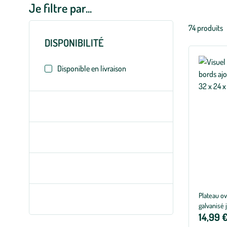
Je filtre par...
Liste
74 produits
des
DISPONIBILITÉ
filtres
appliqués
Disponible en livraison
Plateau ov
galvanisé 
14,99 