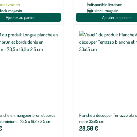
ock livraison
Indisponible livraison
stock magasin
Voir stock magasin
Ajouter au panier
Ajouter au panier
anche en manguier brun et bords
Planche à découper Terrazzo blan
luminium - 73,5 x 16,2 x 2,5 cm
noire 33x15 cm
€
28,50 €