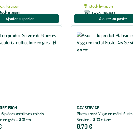
ock livraison
En stock livraison
stock magasin
Voir stock magasin
Ajouter au panier
Ajouter au panier
DIFFUSION
CAV SERVICE
 6 pièces apéritives coloris
Plateau rond Viggo en métal Gusto
e en grès - Ø 31 cm
Service - Ø 33 x 4 cm
€
8,70 €