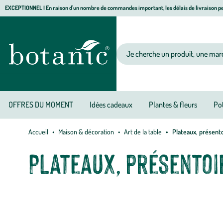
Aller
Aller
Aller
EXCEPTIONNEL I En raison d'un nombre de commandes important, les délais de livraison pe
à
au
au
Jardinerie
la
contenu
pied
écologique,
navigation
principal
de
animalerie,
Votre
page
décoration,
recherche
alimentation
bio
botanic®
OFFRES DU MOMENT
Idées cadeaux
Plantes & fleurs
Pot
Accueil
Maison & décoration
Art de la table
Plateaux, présento
Plateaux, présentoi
Découvrez la sélection botanic® de plateaux, présentoirs et plan
également une touche décorative à votre intérieur grâce à leurs d