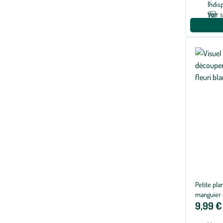
Indis
Voir 
Petite pl
manguier e
9,99 €
cm