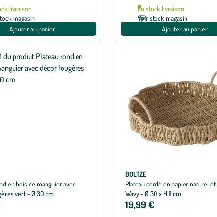
ock livraison
En stock livraison
stock magasin
Voir stock magasin
Ajouter au panier
Ajouter au panier
BOLTZE
ond en bois de manguier avec
Plateau cordé en papier naturel et
gères vert - Ø 30 cm
Wavy - Ø 30 x H 11 cm
€
19,99 €