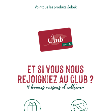
offrent une très bonne résistance aux UV et aux intempéries et sont
particulièrement adaptés à un usage extérieur. Le tout en prenant
Voir tous les produits Jobek
soin de sélectionner des coloris qui conviennent à tous les styles de
décoration, de dénicher les meilleures couleurs et de sélectionner
avec soin des matériaux nobles et résistants.
Et si vous nous
rejoigniez au club ?
4 bonnes raisons d'adhérer