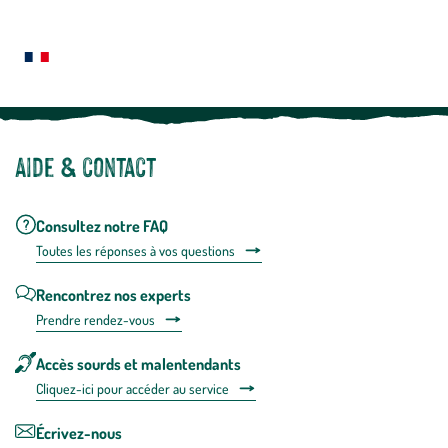
Le saviez-vous ?
savoir
plus
Notre site botanic® a été pensé, créé et développé en FRANCE
Aide & contact
Consultez notre FAQ
Toutes les répons
es à vos questions
Rencontrez nos experts
Prendre rendez-vous
Accès sourds et malentendants
Cliquez-ici pour accéder au service
Écrivez-nous