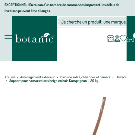
Aller
Aller
Aller
EXCEPTIONNEL I En raison d'un nombre de commandes important, les délais de
livraison peuvent être allongés.
à
au
au
Jardinerie écologique, animalerie, décoration, alimentation bio bot
la
contenu
pied
Ma
Nos magasins
Mon
Je cherche un produit, une marque, un co
liste
compte
navigation
principal
de
d’envies
page
Nos produits
Accueil
Aménagement extérieur
Bains de soleil, chiliennes et hamacs
Hamacs
Support pour hamac coloris beige en bois Kompagnon - 120 kg