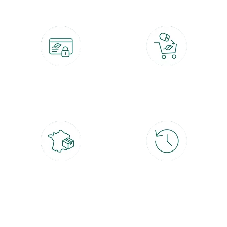
Paiement 100% sécurisé
Click & Collect
CB, PayPal, carte cadeau, Alma 3x ou
retrait gratuit en magasin sous 2h
4x
Livraison partout en France
30 jours pour changer d'avis
à domicile ou point relais
et retour gratuit en magasin