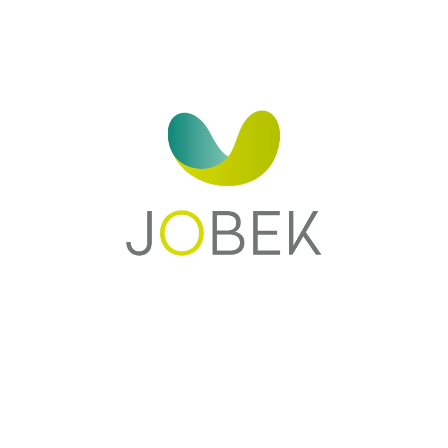
Zoom sur la marque
Avec JOBEK, l'extérieur devient une pièce à part entière, où les
moments conviviaux et agréables s’y invitent plus que jamais. Pour
répondre à ce besoin, JOBEK vous offre une gamme variée et
tendance de
hamacs
, propices à la détente et au bien-être en
extérieur. Fabriqués au Brésil avec un savoir-faire unique, les hamacs
Voir plus