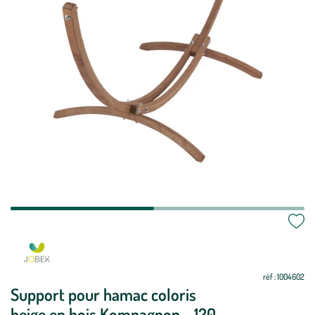
Mettre
Mettre
à
à
jour
jour
réf : 1004602
Support pour hamac coloris
beige en bois Kompagnon - 120