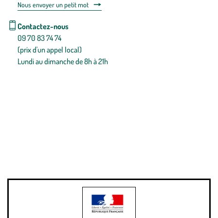
Nous envoyer un petit mot
Contactez-nous
09 70 83 74 74
(prix d'un appel local)
Lundi au dimanche de 8h à 21h
Conditions générales de vente
Conditions générales d'utilisation
Mentions légales
Politique de confidentialité & cookies
Pièces détachées
Plan du site
Gestion des cookies
Pour votre santé, évitez de manger entre les repas,
www.mangerbouger.fr
.
L’abus d’alcool est dangereux pour la santé, à consommer avec
modération.