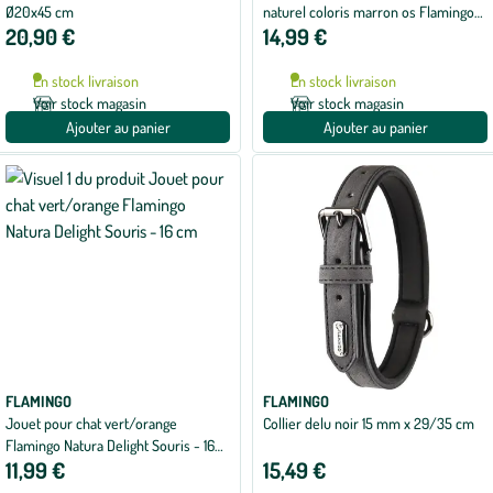
Ø20x45 cm
naturel coloris marron os Flamingo
20,90 €
14,99 €
Rubba - Taille 21 x 6,1 x 4,5 cm
En stock livraison
En stock livraison
Voir stock magasin
Voir stock magasin
Ajouter au panier
Ajouter au panier
FLAMINGO
FLAMINGO
Jouet pour chat vert/orange
Collier delu noir 15 mm x 29/35 cm
Flamingo Natura Delight Souris - 16
11,99 €
15,49 €
cm