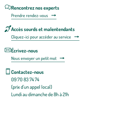
Rencontrez nos experts
Prendre rendez-vous
Accès sourds et malentendants
Cliquez-ici pour accéder au service
Écrivez-nous
Nous envoyer un petit mot
Contactez-nous
09 70 83 74 74
(prix d'un appel local)
Lundi au dimanche de 8h à 21h
Conditions générales de vente
Conditions générales d'utilisation
Mentions légales
Politique de confidentialité & cookies
Pièces détachées
Plan du site
Gestion des cookies