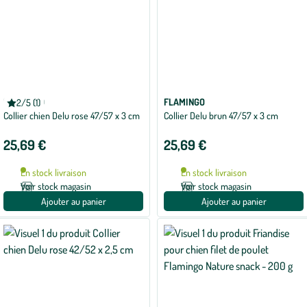
FLAMINGO
FLAMINGO
2/5 (1)
Note
Collier chien Delu rose 47/57 x 3 cm
Collier Delu brun 47/57 x 3 cm
moyenne
de
2
25,69 €
25,69 €
sur
5
avec
En stock livraison
En stock livraison
1
avis
Voir stock magasin
Voir stock magasin
Ajouter au panier
Ajouter au panier