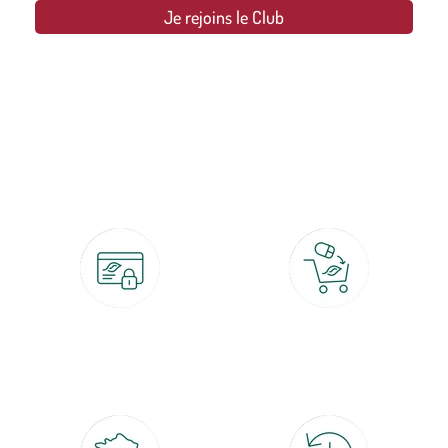
Je rejoins le Club
botanic®, les jardineries expertes du végétal depuis 1995.
Paiement 100% sécurisé
Click & Collect
CB, PayPal, carte cadeau, Alma 3x ou
retrait gratuit en magasin sous 2h
4x