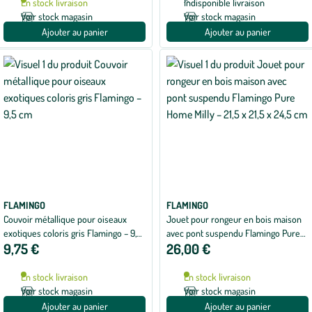
En stock livraison
Indisponible livraison
Voir stock magasin
Voir stock magasin
Ajouter au panier
Ajouter au panier
FLAMINGO
FLAMINGO
Couvoir métallique pour oiseaux
Jouet pour rongeur en bois maison
exotiques coloris gris Flamingo – 9,5
avec pont suspendu Flamingo Pure
9,75 €
26,00 €
cm
Home Milly – 21,5 x 21,5 x 24,5 cm
En stock livraison
En stock livraison
Voir stock magasin
Voir stock magasin
Ajouter au panier
Ajouter au panier