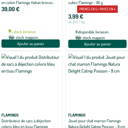
de
en coton Flamingo Hakan brosse
cubes Flamingo - 85 g
5
39,00 €
anneau naturel – Taille XL
sur
PRENEZ-EN 5 = PAYEZ-EN 4
5
3,99 €
avec
1
44,33 € / kg
avis
En stock livraison
Indisponible livraison
Voir stock magasin
Voir stock magasin
Ajouter au panier
Ajouter au panier
FLAMINGO
FLAMINGO
Distributeur de sacs à déjection
Jouet pour chat marron Flamingo
coloris bleu en tissu Flamingo
Natura Delight Catnip Poisson - 9 cm