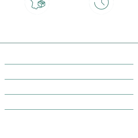
Livraison partout en France
30 jours pour changer d'avis
à domicile ou point relais
et retour gratuit en magasin
(Re)découvrez botanic®
Entre vous et nous
Nos univers botanic®
(Re)connectez-vous avec la nature, inspirez-vous et profitez de
nos offres exclusives !