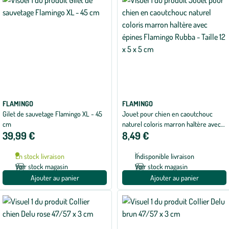
FLAMINGO
FLAMINGO
Gilet de sauvetage Flamingo XL - 45
Jouet pour chien en caoutchouc
cm
naturel coloris marron haltère avec
39,99 €
8,49 €
épines Flamingo Rubba - Taille 12 x 5
x 5 cm
En stock livraison
Indisponible livraison
Voir stock magasin
Voir stock magasin
Ajouter au panier
Ajouter au panier