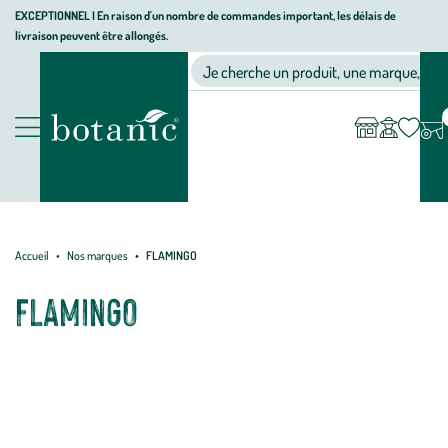
Aller
Aller
Aller
EXCEPTIONNEL I En raison d'un nombre de commandes important, les délais de
livraison peuvent être allongés.
à
au
au
Jardinerie
la
contenu
pied
Ma
Nos magasins
Mon
Je cherche un produit, une marque, un co
liste
compte
écologique,
navigation
principal
de
d’envies
animalerie,
page
décoration,
Nos
alimentation
produits
bio
botanic®
Accueil
Nos marques
FLAMINGO
FLAMINGO
Depuis près de 50 ans, Flamingo accompagne de nombreux
moments privilégiés entre les amis des animaux et leurs fidèles