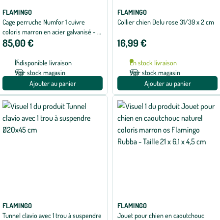
FLAMINGO
FLAMINGO
Cage perruche Numfor 1 cuivre
Collier chien Delu rose 31/39 x 2 cm
coloris marron en acier galvanisé - 51
85,00 €
16,99 €
x 30 x 60 cm
Indisponible livraison
En stock livraison
Voir stock magasin
Voir stock magasin
Ajouter au panier
Ajouter au panier
FLAMINGO
FLAMINGO
Tunnel clavio avec 1 trou à suspendre
Jouet pour chien en caoutchouc