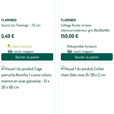
FLAMINGO
FLAMINGO
Souris Ice Flamingo - 7,5 cm
Cottage Rustic en bois
intérieur/extérieur gris 115x56xH64
5,49 €
159,00 €
cm
En stock livraison
Indisponible livraison
Voir stock magasin
Voir stock magasin
Ajouter au panier
Ajouter au panier