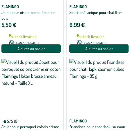
FLAMINGO
FLAMINGO
Jouet pour oiseau domestique en
Souris mécanique pour chat 11 cm
bois
5,50 €
6,99 €
En stock livraison
En stock livraison
Voir stock magasin
Voir stock magasin
Ajouter au panier
Ajouter au panier
FLAMINGO
FLAMINGO
5/5 (1)
Note
Jouet pour perroquet coloris crème
Friandises pour chat Hapki saumon
moyenne