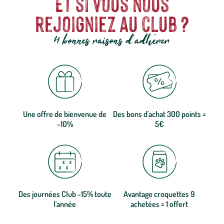
Et si vous nous
rejoigniez au club ?
4 bonnes raisons d'adhérer
Une offre de bienvenue de
Des bons d'achat 300 points =
-10%
5€
Des journées Club -15% toute
Avantage croquettes 9
l'année
achetées = 1 offert