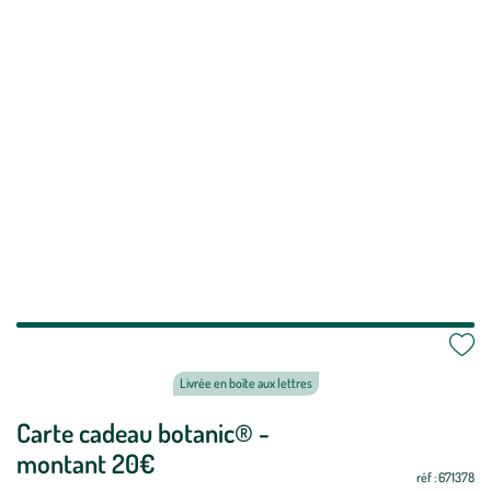
Livrée en boîte aux lettres
Mettre
Carte cadeau botanic® -
Mettre
à
à
montant 20€
jour
jour
réf : 671378