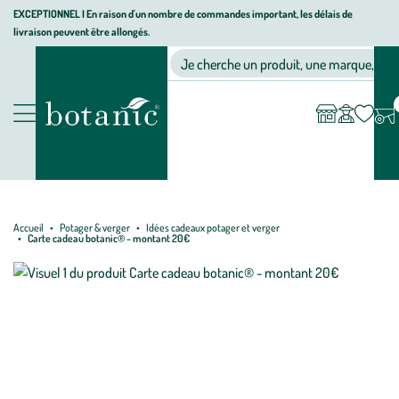
Aller
Aller
Aller
EXCEPTIONNEL I En raison d'un nombre de commandes important, les délais de
livraison peuvent être allongés.
à
au
au
Jardinerie
la
contenu
pied
Ma
Nos magasins
Mon
Je cherche un produit, une marque, un co
liste
compte
écologique,
navigation
principal
de
d’envies
animalerie,
page
décoration,
Nos
alimentation
produits
bio
botanic®
Accueil
Potager & verger
Idées cadeaux potager et verger
Carte cadeau botanic® - montant 20€