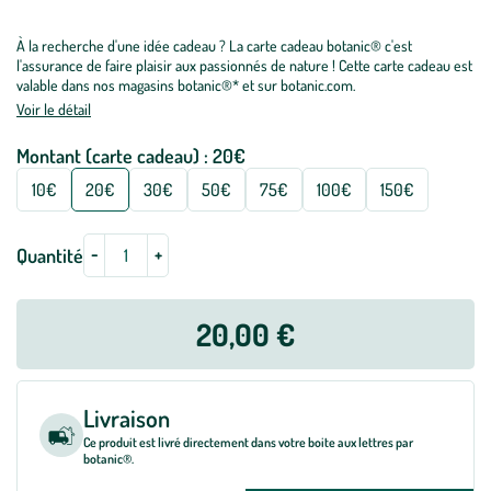
À la recherche d'une idée cadeau ? La carte cadeau botanic® c'est
l'assurance de faire plaisir aux passionnés de nature ! Cette carte cadeau est
valable dans nos magasins botanic®* et sur botanic.com.
Voir le détail
Montant (carte cadeau) :
20€
Sélectionnez
votre
10€
20€
30€
50€
75€
100€
150€
montant
(carte
-
+
Quantité
cadeau)
20,00 €
Livraison
Ce produit est livré directement dans votre boite aux lettres par
botanic®.