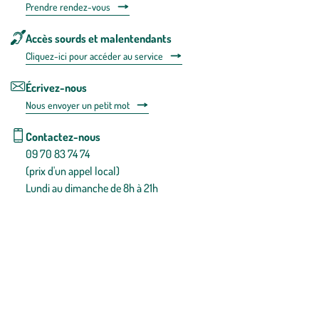
Prendre rendez-vous
Accès sourds et malentendants
Cliquez-ici pour accéder au service
Écrivez-nous
Nous envoyer un petit mot
Contactez-nous
09 70 83 74 74
(prix d'un appel local)
Lundi au dimanche de 8h à 21h
Conditions générales de vente
Conditions générales d'utilisation
Mentions légales
Politique de confidentialité & cookies
Pièces détachées
Plan du site
Gestion des cookies
Pour votre santé, évitez de manger entre les repas,
www.mangerbouger.fr
.