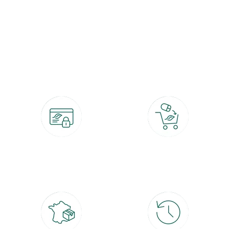
botanic®, les jardineries expertes du végétal depuis 1995.
Paiement 100% sécurisé
Click & Collect
CB, PayPal, carte cadeau, Alma 3x ou
retrait gratuit en magasin sous 2h
4x