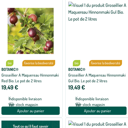
appliqués
bio
Favorise la biodiversité
bio
Favorise la biodiversité
BOTANIC®
BOTANIC®
Groseillier A Maquereau Hinnonmaki
Groseillier A Maquereau Hinnonmaki
Red Bio. Le pot de 2 litres
Gul Bio. Le pot de 2 litres
19,49 €
19,49 €
Indisponible livraison
Indisponible livraison
Voir stock magasin
Voir stock magasin
Ajouter au panier
Ajouter au panier