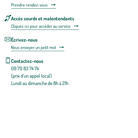
Prendre rendez-vous
Accès sourds et malentendants
Cliquez-ici pour accéder au service
Écrivez-nous
Nous envoyer un petit mot
Contactez-nous
09 70 83 74 74
(prix d'un appel local)
Lundi au dimanche de 8h à 21h
Conditions générales de vente
Conditions générales d'utilisation
Mentions légales
Politique de confidentialité & cookies
Pièces détachées
Plan du site
Gestion des cookies
Pour votre santé, évitez de manger entre les repas,
www.mangerbouger.fr
.