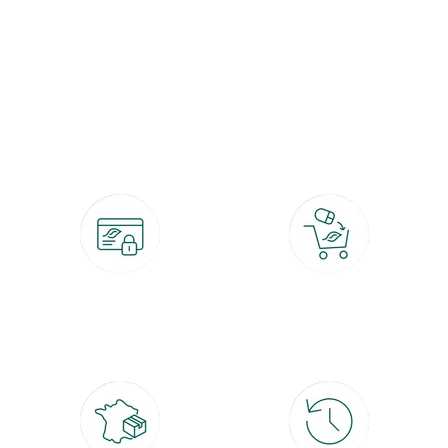
botanic®, les jardineries expertes du végétal depuis 1995.
Paiement 100% sécurisé
Click & Collect
CB, PayPal, carte cadeau, Alma 3x ou
retrait gratuit en magasin sous 2h
4x