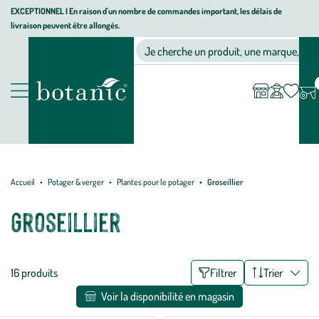
Aller
Aller
Aller
EXCEPTIONNEL I En raison d'un nombre de commandes important, les délais de
livraison peuvent être allongés.
à
au
au
Jardinerie
la
contenu
pied
Ma
Nos magasins
Mon
Je cherche un produit, une marque, un co
liste
compte
écologique,
navigation
principal
de
d’envies
animalerie,
page
décoration,
Nos
alimentation
produits
bio
botanic®
Accueil
Potager & verger
Plantes pour le potager
Groseillier
Groseillier
Liste
16 produits
Filtrer
Trier
des
Voir la disponibilité en magasin
filtres