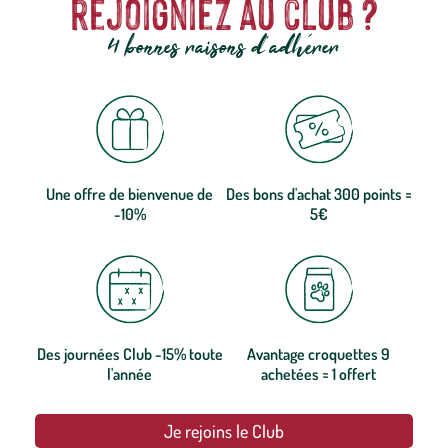
rejoigniez au club ?
4 bonnes raisons d'adhérer
Une offre de bienvenue de
Des bons d'achat 300 points =
-10%
5€
Des journées Club -15% toute
Avantage croquettes 9
l'année
achetées = 1 offert
Je rejoins le Club