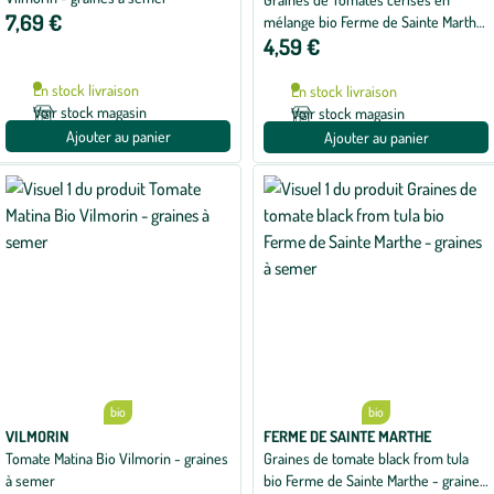
7,69 €
mélange bio Ferme de Sainte Marthe
4,59 €
- 50 graines à semer
En stock livraison
En stock livraison
Voir stock magasin
Voir stock magasin
Ajouter au panier
Ajouter au panier
bio
bio
VILMORIN
FERME DE SAINTE MARTHE
Tomate Matina Bio Vilmorin - graines
Graines de tomate black from tula
à semer
bio Ferme de Sainte Marthe - graines