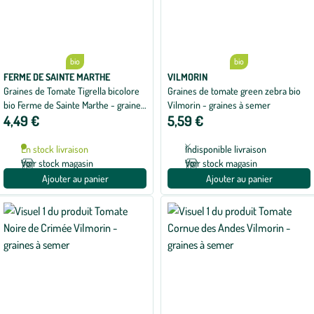
bio
bio
FERME DE SAINTE MARTHE
VILMORIN
Graines de Tomate Tigrella bicolore
Graines de tomate green zebra bio
bio Ferme de Sainte Marthe - graines
Vilmorin - graines à semer
4,49 €
5,59 €
à semer
En stock livraison
Indisponible livraison
Voir stock magasin
Voir stock magasin
Ajouter au panier
Ajouter au panier