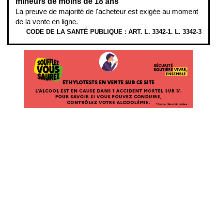
mineurs de moins de 18 ans
La preuve de majorité de l'acheteur est exigée au moment
de la vente en ligne.
CODE DE LA SANTÉ PUBLIQUE : ART. L. 3342-1. L. 3342-3
ÉTHYLOTESTS
EN
VENTE
SUR
CE
SITE.
L’ALCOOL
EST
EN
CAUSE
DANS
1
ACCIDENT
MORTEL