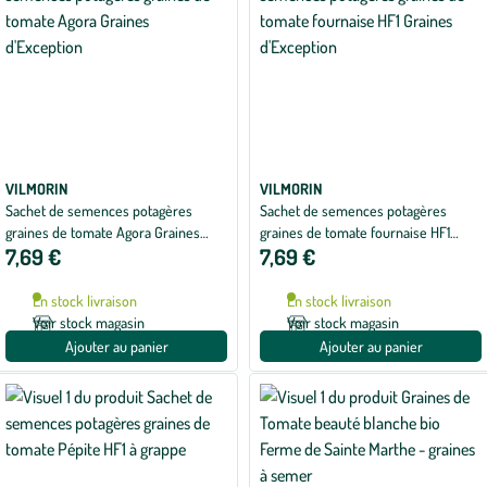
VILMORIN
VILMORIN
Sachet de semences potagères
Sachet de semences potagères
graines de tomate Agora Graines
graines de tomate fournaise HF1
7,69 €
7,69 €
d'Exception
Graines d'Exception
En stock livraison
En stock livraison
Voir stock magasin
Voir stock magasin
Ajouter au panier
Ajouter au panier