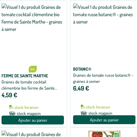
BOTANIC®
bio
Graines de tomate russe botanic® -
FERME DE SAINTE MARTHE
graines à semer
Graines de tomate cocktail
6,49 €
clémentine bio Ferme de Sainte
4,59 €
Marthe - graines à semer
En stock livraison
En stock livraison
Voir stock magasin
Voir stock magasin
Ajouter au panier
Ajouter au panier