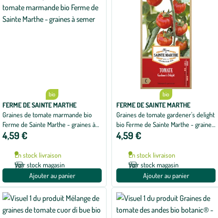
bio
bio
FERME DE SAINTE MARTHE
FERME DE SAINTE MARTHE
Graines de tomate marmande bio
Graines de tomate gardener's delight
Ferme de Sainte Marthe - graines à
bio Ferme de Sainte Marthe - graines
4,59 €
4,59 €
semer
à semer
En stock livraison
En stock livraison
Voir stock magasin
Voir stock magasin
Ajouter au panier
Ajouter au panier