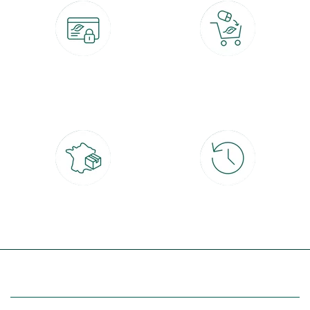
Paiement 100% sécurisé
Click & Collect
CB, PayPal, carte cadeau, Alma 3x ou
retrait gratuit en magasin sous 2h
4x
Livraison partout en France
30 jours pour changer d'avis
à domicile ou point relais
et retour gratuit en magasin