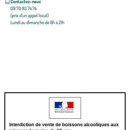
Contactez-nous
09 70 83 74 74
(prix d'un appel local)
Lundi au dimanche de 8h à 21h
Conditions générales de vente
Conditions générales d'utilisation
Mentions légales
Politique de confidentialité & cookies
Pièces détachées
Plan du site
Gestion des cookies
Pour votre santé, évitez de manger entre les repas,
www.mangerbouger.fr
.
L’abus d’alcool est dangereux pour la santé, à consommer avec
modération.
Interdiction de vente de boissons alcooliques aux