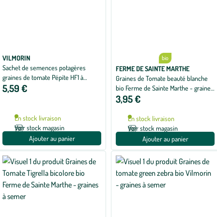
VILMORIN
bio
Sachet de semences potagères
FERME DE SAINTE MARTHE
graines de tomate Pépite HF1 à
Graines de Tomate beauté blanche
5,59 €
grappe
bio Ferme de Sainte Marthe - graines
3,95 €
à semer
En stock livraison
En stock livraison
Voir stock magasin
Voir stock magasin
Ajouter au panier
Ajouter au panier