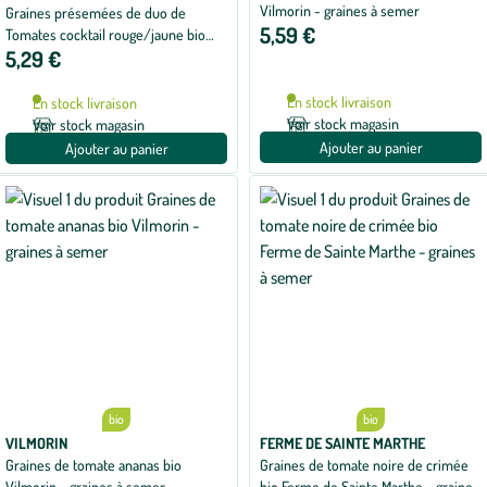
Vilmorin - graines à semer
Graines présemées de duo de
5,59 €
Tomates cocktail rouge/jaune bio
5,29 €
Ernest Turc - 2 ronds de 10 cm
En stock livraison
En stock livraison
Voir stock magasin
Voir stock magasin
Ajouter au panier
Ajouter au panier
bio
bio
VILMORIN
FERME DE SAINTE MARTHE
Graines de tomate ananas bio
Graines de tomate noire de crimée
Vilmorin - graines à semer
bio Ferme de Sainte Marthe - graines