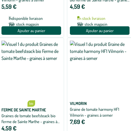
5,59 €
4,59 €
à semer
Indisponible livraison
En stock livraison
Voir stock magasin
Voir stock magasin
Ajouter au panier
Ajouter au panier
VILMORIN
bio
Graine de tomate harmony HF1
FERME DE SAINTE MARTHE
Vilmorin - graines à semer
Graines de tomate beefsteack bio
7,69 €
Ferme de Sainte Marthe - graines à
4,59 €
semer