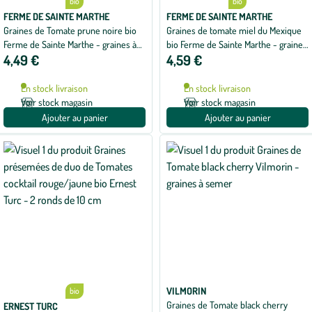
bio
bio
FERME DE SAINTE MARTHE
FERME DE SAINTE MARTHE
Graines de Tomate prune noire bio
Graines de tomate miel du Mexique
Ferme de Sainte Marthe - graines à
bio Ferme de Sainte Marthe - graines
4,49 €
4,59 €
semer
à semer
En stock livraison
En stock livraison
Voir stock magasin
Voir stock magasin
Ajouter au panier
Ajouter au panier
VILMORIN
bio
Graines de Tomate black cherry
ERNEST TURC