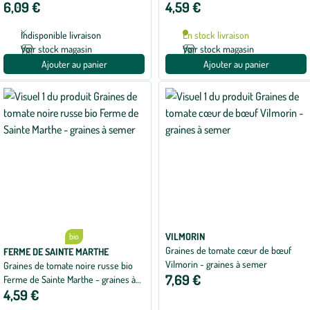
6,09 €
4,59 €
à semer
Indisponible livraison
En stock livraison
Voir stock magasin
Voir stock magasin
Ajouter au panier
Ajouter au panier
VILMORIN
bio
Graines de tomate cœur de bœuf
FERME DE SAINTE MARTHE
Vilmorin - graines à semer
Graines de tomate noire russe bio
7,69 €
Ferme de Sainte Marthe - graines à
4,59 €
semer