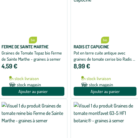
bio
bio
FERME DE SAINTE MARTHE
RADIS ET CAPUCINE
Graines de Tomate Topaz bio Ferme
Pot en terre cuite antique avec
de Sainte Marthe - graines à semer
graines de tomate cerise bio Radis &
4,59 €
8,99 €
Capucine
En stock livraison
En stock livraison
Voir stock magasin
Voir stock magasin
Ajouter au panier
Ajouter au panier