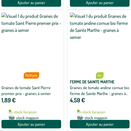
Ajouter au panier
Ajouter au panier
Petit prix
bio
FERME DE SAINTE MARTHE
Graines de tomate Saint Pierre
Graines de tomate andine cornue bio
premier prix - graines à semer
Ferme de Sainte Marthe - graines à
1,89 €
4,59 €
semer
En stock livraison
En stock livraison
Voir stock magasin
Voir stock magasin
Ajouter au panier
Ajouter au panier