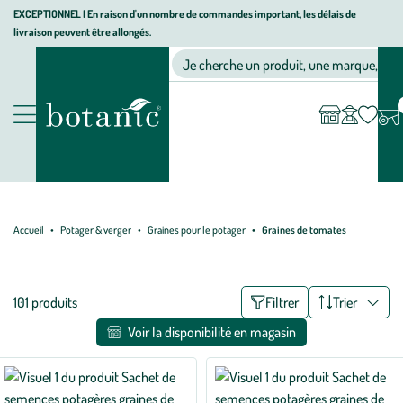
Aller
Aller
Aller
EXCEPTIONNEL I En raison d'un nombre de commandes important, les délais de
livraison peuvent être allongés.
à
au
au
Jardinerie
la
contenu
pied
Ma
Nos magasins
Mon
Je cherche un produit, une marque, un co
liste
compte
écologique,
navigation
principal
de
d’envies
animalerie,
page
décoration,
Nos
alimentation
produits
bio
botanic®
Accueil
Potager & verger
Graines pour le potager
Graines de tomates
Liste
101 produits
Filtrer
Trier
des
Voir la disponibilité en magasin
filtres
appliqués