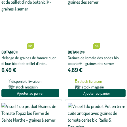
bio
bio
BOTANIC®
BOTANIC®
Mélange de graines de tomate cuor
Graines de tomate des andes bio
di bue bio et de œillet d'inde
botanic® - graines des semer
6,49 €
4,89 €
botanic® - graines à semer
Indisponible livraison
En stock livraison
Voir stock magasin
Voir stock magasin
Ajouter au panier
Ajouter au panier