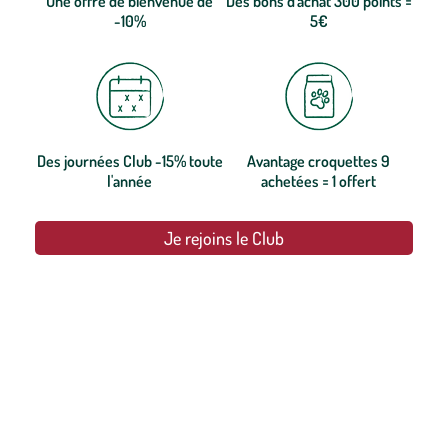
Une offre de bienvenue de
Des bons d'achat 300 points =
-10%
5€
Des journées Club -15% toute
Avantage croquettes 9
l'année
achetées = 1 offert
Je rejoins le Club
botanic®, les jardineries expertes du végétal depuis 1995.