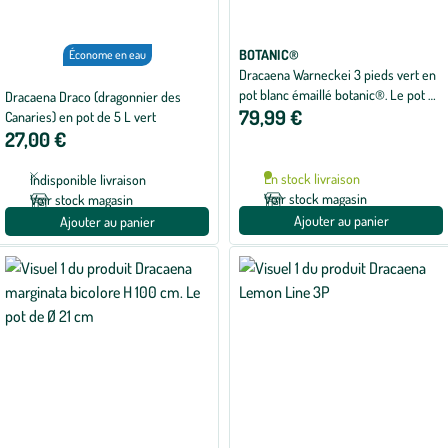
BOTANIC®
Économe en eau
Dracaena Warneckei 3 pieds vert en
pot blanc émaillé botanic®. Le pot Ø
Dracaena Draco (dragonnier des
79,99 €
24 cm
Canaries) en pot de 5 L vert
27,00 €
En stock livraison
Indisponible livraison
Voir stock magasin
Voir stock magasin
Ajouter au panier
Ajouter au panier