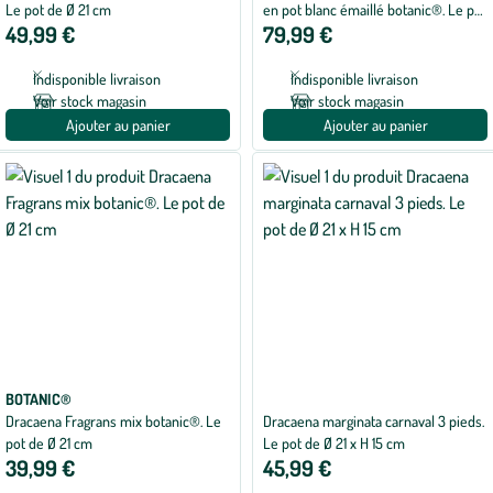
de
Le pot de Ø 21 cm
en pot blanc émaillé botanic®. Le pot
5
49,99 €
79,99 €
Ø 24 cm
sur
5
avec
Indisponible livraison
Indisponible livraison
1
avis
Voir stock magasin
Voir stock magasin
Ajouter au panier
Ajouter au panier
BOTANIC®
Dracaena Fragrans mix botanic®. Le
Dracaena marginata carnaval 3 pieds.
pot de Ø 21 cm
Le pot de Ø 21 x H 15 cm
39,99 €
45,99 €