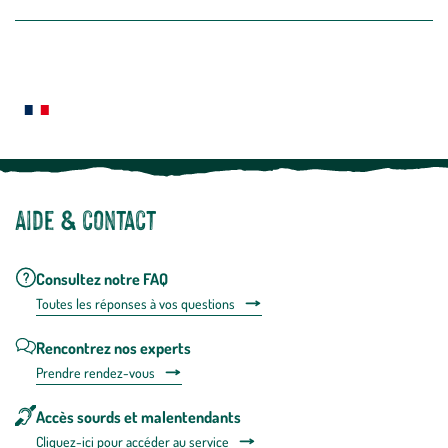
la
newslette
En
Le saviez-vous ?
savoir
plus
Notre site botanic® a été pensé, créé et développé en FRANCE
Aide & contact
Consultez notre FAQ
Toutes les répons
es à vos questions
Rencontrez nos experts
Prendre rendez-vous
Accès sourds et malentendants
Cliquez-ici pour accéder au service