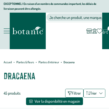
Aller
Aller
Aller
EXCEPTIONNEL I En raison d'un nombre de commandes important, les délais de
livraison peuvent être allongés.
à
au
au
Jardinerie
la
contenu
pied
Ma
Nos magasins
Mon
Je cherche un produit, une marque, un co
liste
compte
écologique,
navigation
principal
de
d’envies
animalerie,
page
décoration,
Nos
alimentation
produits
bio
botanic®
Accueil
Plantes & fleurs
Plantes d’intérieur
Dracaena
Dracaena
Liste
45 produits
Filtrer
Trier
des
Voir la disponibilité en magasin
filtres