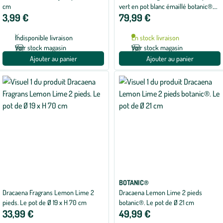
cm
vert en pot blanc émaillé botanic®.
3,99 €
79,99 €
Le pot Ø 24 cm
Indisponible livraison
En stock livraison
Voir stock magasin
Voir stock magasin
Ajouter au panier
Ajouter au panier
BOTANIC®
Dracaena Fragrans Lemon Lime 2
Dracaena Lemon Lime 2 pieds
pieds. Le pot de Ø 19 x H 70 cm
botanic®. Le pot de Ø 21 cm
33,99 €
49,99 €