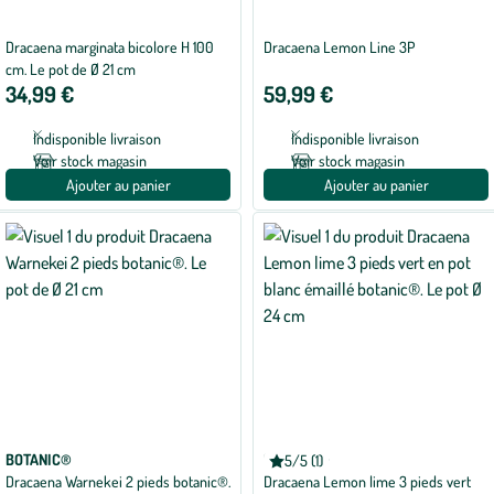
Dracaena marginata bicolore H 100
Dracaena Lemon Line 3P
cm. Le pot de Ø 21 cm
34,99 €
59,99 €
Indisponible livraison
Indisponible livraison
Voir stock magasin
Voir stock magasin
Ajouter au panier
Ajouter au panier
BOTANIC®
BOTANIC®
5/5 (1)
Note
Dracaena Warnekei 2 pieds botanic®.
Dracaena Lemon lime 3 pieds vert
moyenne