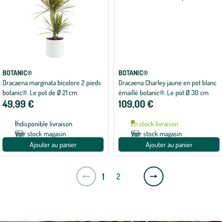
BOTANIC®
BOTANIC®
Dracaena marginata bicolore 2 pieds
Dracaena Charley jaune en pot blanc
botanic®. Le pot de Ø 21 cm
émaillé botanic®. Le pot Ø 30 cm
49,99 €
109,00 €
Indisponible livraison
En stock livraison
Voir stock magasin
Voir stock magasin
Ajouter au panier
Ajouter au panier
Page
1
2
suivante