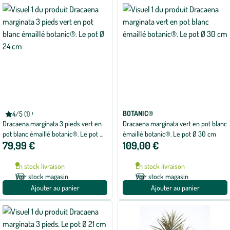
appliqués
BOTANIC®
BOTANIC®
4/5 (1)
Note
Dracaena marginata 3 pieds vert en
Dracaena marginata vert en pot blanc
moyenne
de
pot blanc émaillé botanic®. Le pot Ø
émaillé botanic®. Le pot Ø 30 cm
4
79,99 €
109,00 €
24 cm
sur
5
avec
En stock livraison
En stock livraison
1
avis
Voir stock magasin
Voir stock magasin
Ajouter au panier
Ajouter au panier