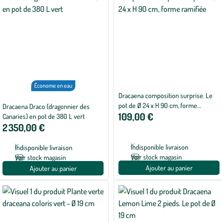
Économe en eau
Dracaena composition surprise. Le
pot de Ø 24 x H 90 cm, forme
Dracaena Draco (dragonnier des
109,00 €
ramifiée
Canaries) en pot de 380 L vert
2 350,00 €
Indisponible livraison
Indisponible livraison
Voir stock magasin
Voir stock magasin
Ajouter au panier
Ajouter au panier