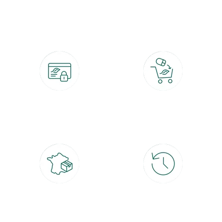
botanic®, les jardineries expertes du végétal depuis 1995.
Paiement 100% sécurisé
Click & Collect
CB, PayPal, carte cadeau, Alma 3x ou
retrait gratuit en magasin sous 2h
4x
Livraison partout en France
30 jours pour changer d'avis
à domicile ou point relais
et retour gratuit en magasin