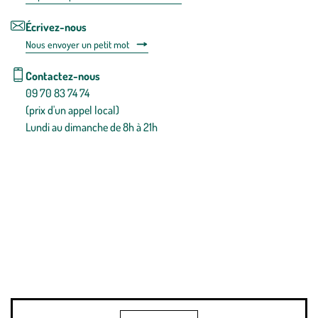
Écrivez-nous
Nous envoyer un petit mot
Contactez-nous
09 70 83 74 74
(prix d'un appel local)
Lundi au dimanche de 8h à 21h
Conditions générales de vente
Conditions générales d'utilisation
Mentions légales
Politique de confidentialité & cookies
Pièces détachées
Plan du site
Gestion des cookies
Pour votre santé, évitez de manger entre les repas,
www.mangerbouger.fr
.
L’abus d’alcool est dangereux pour la santé, à consommer avec
modération.