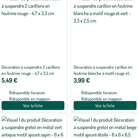
Décoration à suspendre 2 carillons
Décoration à suspendre carillon en
en feutrine rouge - 4,7 x 3,3 cm
feutrine blanche à motif rouge et
5,49 €
3,99 €
vert - 3,3 x 2,5 cm
Indisponible livraison
Indisponible livraison
Indisponible en magasin
Indisponible en magasin
Voir la fiche
Voir la fiche