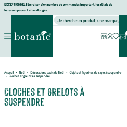
Aller
Aller
Aller
EXCEPTIONNEL I En raison d'un nombre de commandes important, les délais de
livraison peuvent être allongés.
à
au
au
Jardinerie
la
contenu
pied
Ma
Nos magasins
Mon
Je cherche un produit, une marque, un co
liste
compte
écologique,
navigation
principal
de
d’envies
animalerie,
page
décoration,
Nos
alimentation
produits
bio
botanic®
Accueil
Noël
Décorations sapin de Noël
Objets et figurines de sapin à suspendre
Cloches et grelots à suspendre
Cloches et grelots à
suspendre
Créez une ambiance sonore et festive, où chaque grelot résonne
comme une promesse de bonheur. Découvrez notre collection de