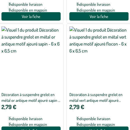
Indisponible livraison
Indisponible livraison
Indisponible en magasin
Indisponible en magasin
Voir la fiche
Voir la fiche
Décoration à suspendre grelot en
Décoration à suspendre grelot en
métal or antique motif ajouré sapin -
métal vert antique motif ajouré
2,79 €
2,79 €
6 x 6 x 6,5 cm
flocon - 6 x 6 x 6,5 cm
Indisponible livraison
Indisponible livraison
Indisponible en magasin
Indisponible en magasin