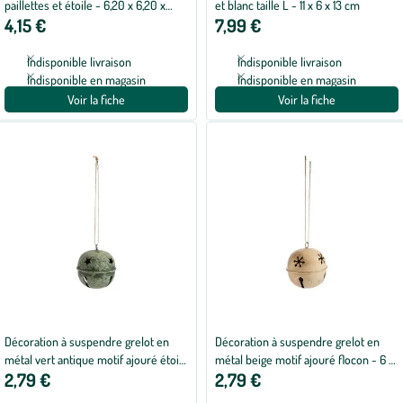
paillettes et étoile - 6,20 x 6,20 x
et blanc taille L - 11 x 6 x 13 cm
4,15 €
7,99 €
7,50 cm
Indisponible livraison
Indisponible livraison
Indisponible en magasin
Indisponible en magasin
Voir la fiche
Voir la fiche
Décoration à suspendre grelot en
Décoration à suspendre grelot en
métal vert antique motif ajouré étoile
métal beige motif ajouré flocon - 6 x
2,79 €
2,79 €
- 6 x 6 x 6,5 cm
6 x 6,5 cm