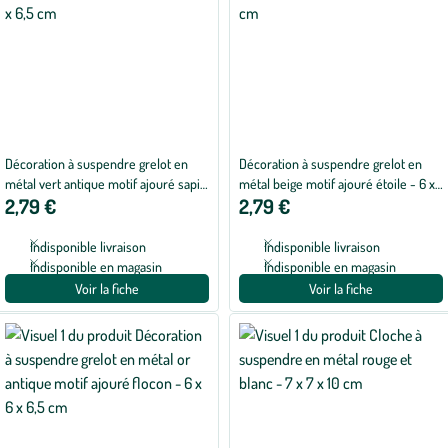
Décoration à suspendre grelot en
Décoration à suspendre grelot en
métal vert antique motif ajouré sapin
métal beige motif ajouré étoile - 6 x
2,79 €
2,79 €
- 6 x 6 x 6,5 cm
6 x 6,5 cm
Indisponible livraison
Indisponible livraison
Indisponible en magasin
Indisponible en magasin
Voir la fiche
Voir la fiche