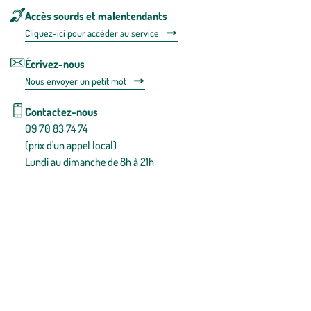
Accès sourds et malentendants
Cliquez-ici pour accéder au service
Écrivez-nous
Nous envoyer un petit mot
Contactez-nous
09 70 83 74 74
(prix d'un appel local)
Lundi au dimanche de 8h à 21h
Conditions générales de vente
Conditions générales d'utilisation
Mentions légales
Politique de confidentialité & cookies
Pièces détachées
Plan du site
Gestion des cookies
Pour votre santé, évitez de manger entre les repas,
www.mangerbouger.fr
.
L’abus d’alcool est dangereux pour la santé, à consommer avec