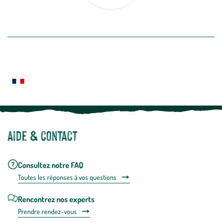
désabon
intégré
En savoir plus
dans
la
newslette
En
Le saviez-vous ?
savoir
plus
Notre site botanic® a été pensé, créé et développé en FRANCE
Aide & contact
Consultez notre FAQ
Toutes les répons
es à vos questions
Rencontrez nos experts
Prendre rendez-vous