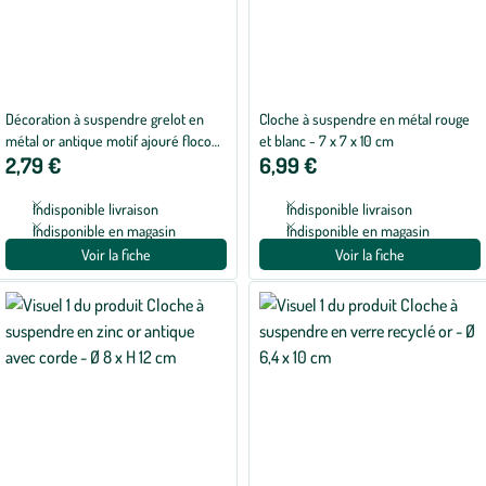
Décoration à suspendre grelot en
Cloche à suspendre en métal rouge
métal or antique motif ajouré flocon
et blanc - 7 x 7 x 10 cm
2,79 €
6,99 €
- 6 x 6 x 6,5 cm
Indisponible livraison
Indisponible livraison
Indisponible en magasin
Indisponible en magasin
Voir la fiche
Voir la fiche