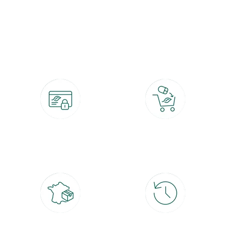
botanic®, les jardineries expertes du végétal depuis 1995.
Paiement 100% sécurisé
Click & Collect
CB, PayPal, carte cadeau, Alma 3x ou
retrait gratuit en magasin sous 2h
4x