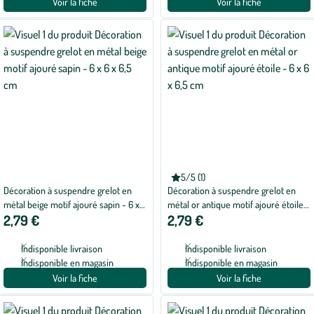
Voir la fiche
Voir la fiche
5/5 (1)
Note
Décoration à suspendre grelot en
Décoration à suspendre grelot en
moyenne
de
métal beige motif ajouré sapin - 6 x 6
métal or antique motif ajouré étoile -
5
2,79 €
2,79 €
x 6,5 cm
6 x 6 x 6,5 cm
sur
5
avec
Indisponible livraison
Indisponible livraison
1
avis
Indisponible en magasin
Indisponible en magasin
Voir la fiche
Voir la fiche