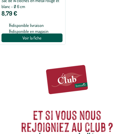
Sac de 14 cloches en métal rouge et
blanc - Ø 6 cm
8,79 €
Indisponible livraison
Indisponible en magasin
Voir la fiche
Et si vous nous
rejoigniez au club ?