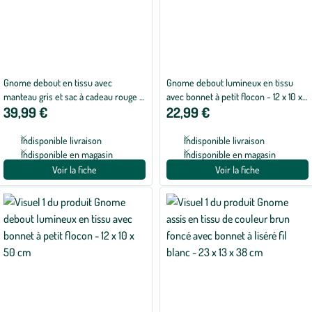
Gnome debout en tissu avec
Gnome debout lumineux en tissu
manteau gris et sac à cadeau rouge -
avec bonnet à petit flocon - 12 x 10 x
39,99 €
22,99 €
25 x 16 x 88 cm
41 cm
Indisponible livraison
Indisponible livraison
Indisponible en magasin
Indisponible en magasin
Voir la fiche
Voir la fiche