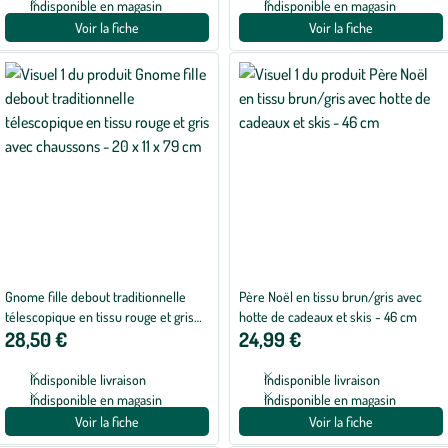
Indisponible en magasin
Indisponible en magasin
Voir la fiche
Voir la fiche
Gnome fille debout traditionnelle
Père Noël en tissu brun/gris avec
télescopique en tissu rouge et gris
hotte de cadeaux et skis - 46 cm
28,50 €
24,99 €
avec chaussons - 20 x 11 x 79 cm
Indisponible livraison
Indisponible livraison
Indisponible en magasin
Indisponible en magasin
Voir la fiche
Voir la fiche