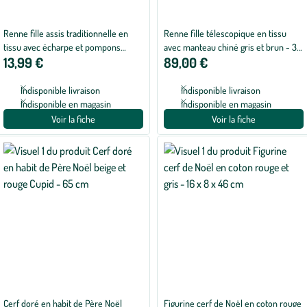
Renne fille assis traditionnelle en
Renne fille télescopique en tissu
tissu avec écharpe et pompons
avec manteau chiné gris et brun - 33
13,99 €
89,00 €
blancs - 16 x 12 x 51 cm
x 25 x 138 cm
Indisponible livraison
Indisponible livraison
Indisponible en magasin
Indisponible en magasin
Voir la fiche
Voir la fiche
Cerf doré en habit de Père Noël
Figurine cerf de Noël en coton rouge