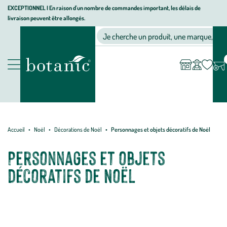
Aller
Aller
Aller
EXCEPTIONNEL I En raison d'un nombre de commandes important, les délais de
livraison peuvent être allongés.
à
au
au
Jardinerie
la
contenu
pied
Ma
Nos magasins
Mon
Je cherche un produit, une marque, un co
liste
compte
écologique,
navigation
principal
de
d’envies
animalerie,
page
décoration,
Nos
alimentation
produits
bio
botanic®
Accueil
Noël
Décorations de Noël
Personnages et objets décoratifs de Noël
Personnages et objets
décoratifs de Noël
Plongez dans l’univers botanic® des personnages et objets de
décoration à l’esprit 100% Noël à installer dans chaque coin de la