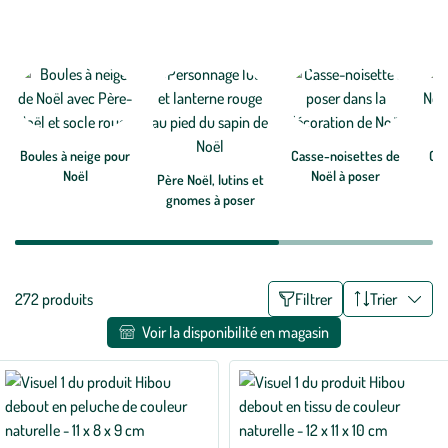
maison. Pour célébrer Noël de façon traditionnelle et symbolique,
optez pour le Père-Noël dans la décoration de la maison et de la
table. Les tendances botanic® sont également à parcourir :
Voir plus
décorations de Noël en papier, décorations en laine bouillie et le
sapin de Noël qui s’introduit partout dans la maison.
Boules à neige pour
Casse-noisettes de
Obj
Noël
Noël à poser
d
Père Noël, lutins et
gnomes à poser
Liste
272 produits
Filtrer
Trier
des
Voir la disponibilité en magasin
filtres
appliqués