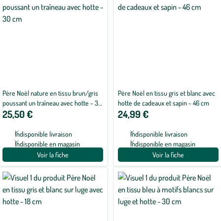
Père Noël nature en tissu brun/gris
Père Noël en tissu gris et blanc avec
poussant un traîneau avec hotte - 30
hotte de cadeaux et sapin - 46 cm
25,50 €
24,99 €
cm
Indisponible livraison
Indisponible livraison
Indisponible en magasin
Indisponible en magasin
Voir la fiche
Voir la fiche