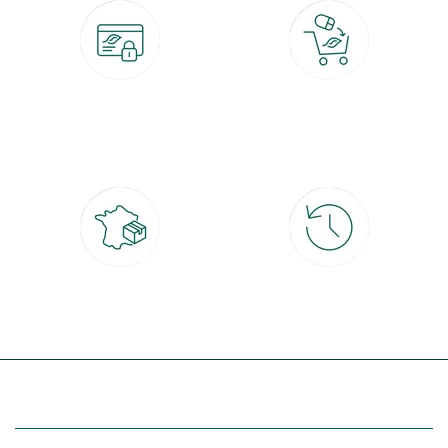
Paiement 100% sécurisé
Click & Collect
CB, PayPal, carte cadeau, Alma 3x ou
retrait gratuit en magasin sous 2h
4x
Livraison partout en France
30 jours pour changer d'avis
à domicile ou point relais
et retour gratuit en magasin