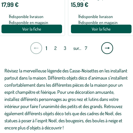
17,99 €
15,99 €
cm
Indisponible livraison
Indisponible livraison
Indisponible en magasin
Indisponible en magasin
Voir la fiche
Voir la fiche
Page
1
2
3
sur…
7
suivante
Révisez la merveilleuse légende des Casse-Noisettes en les installant
partout dans la maison. Différents objets déco d’animaux s’installent
confortablement dans les différentes pièces de la maison pour un
esprit champêtre et féérique. Pour une décoration amusante,
installez différents personnages au gros nez et lutins dans votre
intérieur pour faire l’unanimité des petits et des grands. Retrouvez
également différents objets déco tels que des cadres de Noël, des
statues à poser à l’esprit Noël, des bougeoirs, des boules à neige et
encore plus d’objets à découvrir !