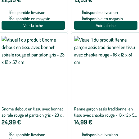
Indisponible livraison
Indisponible livraison
Indisponible en magasin
Indisponible en magasin
Voir la fiche
Voir la fiche
Gnome debout en tissu avec bonnet
Renne garçon assis traditionnel en
spirale rouge et pantalon gris - 23 x
tissu avec chapka rouge - 16 x 12 x 51
24,99 €
14,99 €
12 x 57 cm
cm
Indisponible livraison
Indisponible livraison