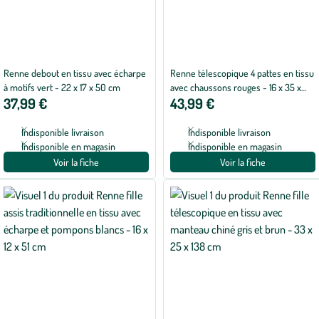
Renne debout en tissu avec écharpe
Renne télescopique 4 pattes en tissu
à motifs vert - 22 x 17 x 50 cm
avec chaussons rouges - 16 x 35 x
37,99 €
43,99 €
72-91 cm
Indisponible livraison
Indisponible livraison
Indisponible en magasin
Indisponible en magasin
Voir la fiche
Voir la fiche