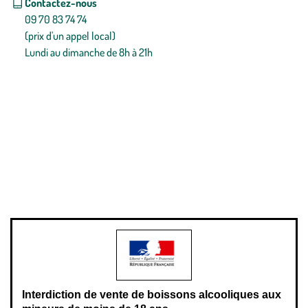
Contactez-nous
09 70 83 74 74
(prix d'un appel local)
Lundi au dimanche de 8h à 21h
Conditions générales de vente
Conditions générales d'utilisation
Mentions légales
Politique de confidentialité & cookies
Pièces détachées
Plan du site
Gestion des cookies
Pour votre santé, évitez de manger entre les repas,
www.mangerbouger.fr
.
L’abus d’alcool est dangereux pour la santé, à consommer avec
modération.
Interdiction de vente de boissons alcooliques aux