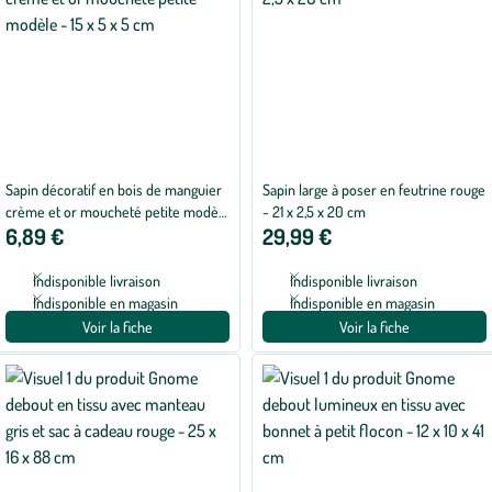
Sapin décoratif en bois de manguier
Sapin large à poser en feutrine rouge
crème et or moucheté petite modèle
- 21 x 2,5 x 20 cm
6,89 €
29,99 €
- 15 x 5 x 5 cm
Indisponible livraison
Indisponible livraison
Indisponible en magasin
Indisponible en magasin
Voir la fiche
Voir la fiche