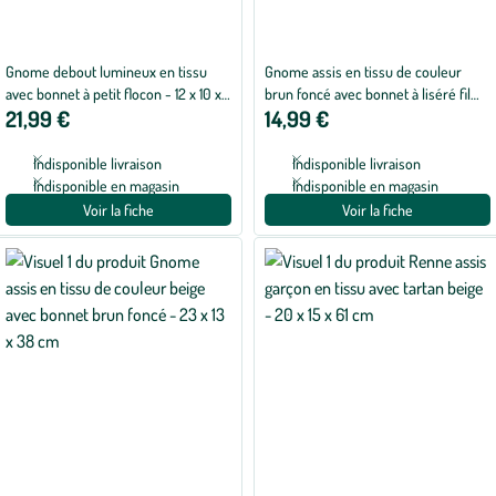
Gnome debout lumineux en tissu
Gnome assis en tissu de couleur
avec bonnet à petit flocon - 12 x 10 x
brun foncé avec bonnet à liséré fil
21,99 €
14,99 €
50 cm
blanc - 23 x 13 x 38 cm
Indisponible livraison
Indisponible livraison
Indisponible en magasin
Indisponible en magasin
Voir la fiche
Voir la fiche