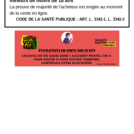
mineurs de moins de 18 ans
La preuve de majorité de l'acheteur est exigée au moment
de la vente en ligne.
CODE DE LA SANTÉ PUBLIQUE : ART. L. 3342-1. L. 3342-3
ÉTHYLOTESTS
EN
VENTE
SUR
CE
SITE.
L’ALCOOL
EST
EN
CAUSE
DANS
1
ACCIDENT
MORTEL