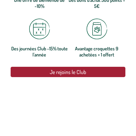
Une offre de bienvenue de
Des bons d'achat 300 points =
-10%
5€
Des journées Club -15% toute
Avantage croquettes 9
l'année
achetées = 1 offert
Je rejoins le Club
botanic®, les jardineries expertes du végétal depuis 1995.