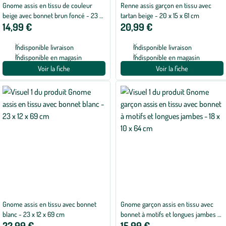
Gnome assis en tissu de couleur
Renne assis garçon en tissu avec
beige avec bonnet brun foncé - 23 x
tartan beige - 20 x 15 x 61 cm
14,99 €
20,99 €
13 x 38 cm
Indisponible livraison
Indisponible livraison
Indisponible en magasin
Indisponible en magasin
Voir la fiche
Voir la fiche
Gnome assis en tissu avec bonnet
Gnome garçon assis en tissu avec
blanc - 23 x 12 x 69 cm
bonnet à motifs et longues jambes -
22,99 €
15,99 €
18 x 10 x 64 cm