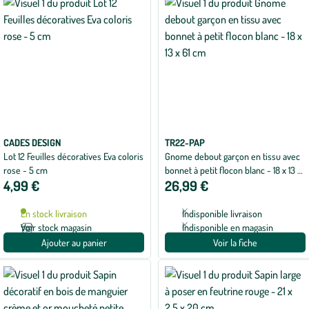
CADES DESIGN
TR22-PAP
Lot 12 Feuilles décoratives Eva coloris
Gnome debout garçon en tissu avec
rose - 5 cm
bonnet à petit flocon blanc - 18 x 13 x
4,99 €
26,99 €
61 cm
En stock livraison
Indisponible livraison
Voir stock magasin
Indisponible en magasin
Ajouter au panier
Voir la fiche