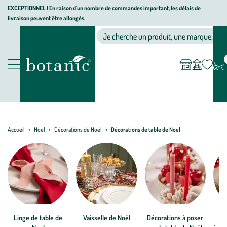
Aller
Aller
Aller
EXCEPTIONNEL I En raison d'un nombre de commandes important, les délais de
livraison peuvent être allongés.
à
au
au
Jardinerie
la
contenu
pied
Ma
Nos magasins
Mon
Je cherche un produit, une marque, un co
liste
compte
écologique,
navigation
principal
de
d’envies
animalerie,
page
décoration,
Nos
alimentation
produits
bio
botanic®
Accueil
Noël
Décorations de Noël
Décorations de table de Noël
Linge de table de
Vaisselle de Noël
Décorations à poser
Ca