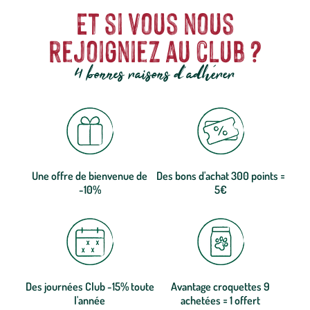
Et si vous nous
rejoigniez au club ?
4 bonnes raisons d'adhérer
Une offre de bienvenue de
Des bons d'achat 300 points =
-10%
5€
Des journées Club -15% toute
Avantage croquettes 9
l'année
achetées = 1 offert