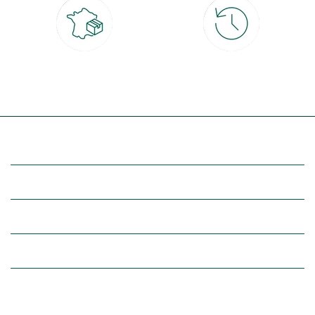
Livraison partout en France
30 jours pour changer d'avis
à domicile ou point relais
et retour gratuit en magasin
(Re)découvrez botanic®
Entre vous et nous
Nos univers botanic®
(Re)connectez-vous avec la nature, inspirez-vous et profitez de