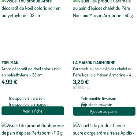
EDELMAN
LA MAISON D'ARMORINE
Arbre décoratif de Noël coloris noir
Caramels au pain d'épices chalet du
en polyéthylène - 32 cm
Père Noël bio Maison Armorine - 40
4,99 €
3,29 €
g
82,25 € / kg
Indisponible livraison
Indisponible livraison
Indisponible en magasin
Voir stock magasin
Voir la fiche
Ajouter au panier