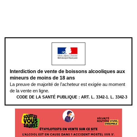
Pour votre santé, évitez de manger entre les repas,
www.mangerbouger.fr
.
L’abus d’alcool est dangereux pour la santé, à consommer avec
modération.
Interdiction de vente de boissons alcooliques aux
mineurs de moins de 18 ans
La preuve de majorité de l'acheteur est exigée au moment
de la vente en ligne.
CODE DE LA SANTÉ PUBLIQUE : ART. L. 3342-1. L. 3342-3
ÉTHYLOTESTS
EN
VENTE
SUR