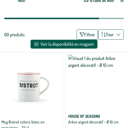
Noël
sur la table de Noël
invit
Liste
60 produits
Filtrer
Trier
des
Voir la disponibilité en magasin
filtres
appliqués
HOUSE OF SEASONS
Mug Bistrot coloris blanc en
Arbre argent décoratif - Ø 10 cm
porcelaine - 32 cl