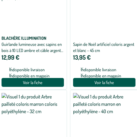
BLACHÈRE ILLUMINATION
Guirlande lumineuse avec sapins en
Sapin de Noël artificiel coloris argent
bois à 10 LED ambre et câble argent
et blanc - 45 cm
12,99 €
13,95 €
sur piles - 1,80 m
Indisponible livraison
Indisponible livraison
Indisponible en magasin
Indisponible en magasin
Voir la fiche
Voir la fiche