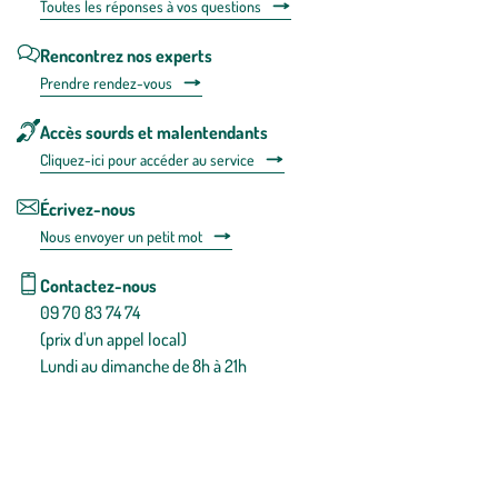
Toutes les répons
es à vos questions
Rencontrez nos experts
Prendre rendez-vous
Accès sourds et malentendants
Cliquez-ici pour accéder au service
Écrivez-nous
Nous envoyer un petit mot
Contactez-nous
09 70 83 74 74
(prix d'un appel local)
Lundi au dimanche de 8h à 21h
Conditions générales de vente
Conditions générales d'utilisation
Mentions légales
Politique de confidentialité & cookies
Pièces détachées
Plan du site
Gestion des cookies