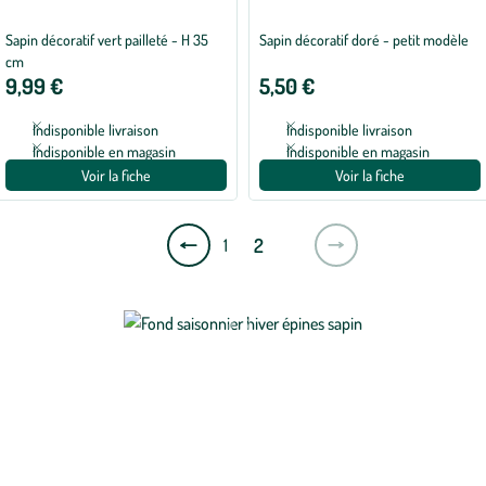
Sapin décoratif vert pailleté - H 35
Sapin décoratif doré - petit modèle
cm
9,99 €
5,50 €
Indisponible livraison
Indisponible livraison
Indisponible en magasin
Indisponible en magasin
Voir la fiche
Voir la fiche
Page
2
1
précédente
Nos clients recherchent
aussi...