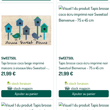
SWEETSOL
SWEETSOL
Tapi brosse coco beige imprimé
Tapis brosse coco écru imprimé noir
maisons à oiseaux bleu Sweetsol -
Sweetsol Bienvenue - 75 x 45 cm
21,99 €
21,99 €
75 x 45 cm
En stock livraison
En stock livraison
Voir stock magasin
Voir stock magasin
Ajouter au panier
Ajouter au panier