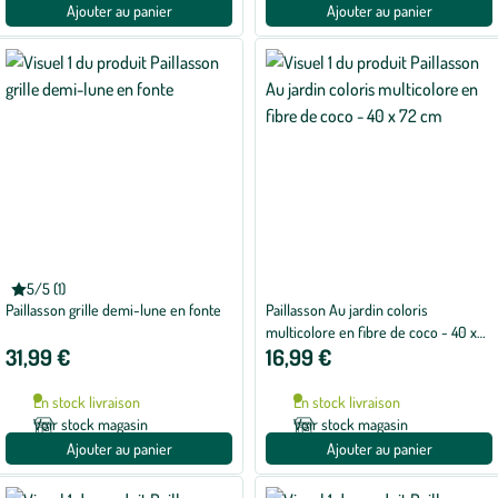
Ajouter au panier
Ajouter au panier
5/5 (1)
Note
Paillasson grille demi-lune en fonte
Paillasson Au jardin coloris
moyenne
de
multicolore en fibre de coco - 40 x
5
31,99 €
16,99 €
72 cm
sur
5
avec
En stock livraison
En stock livraison
1
avis
Voir stock magasin
Voir stock magasin
Ajouter au panier
Ajouter au panier