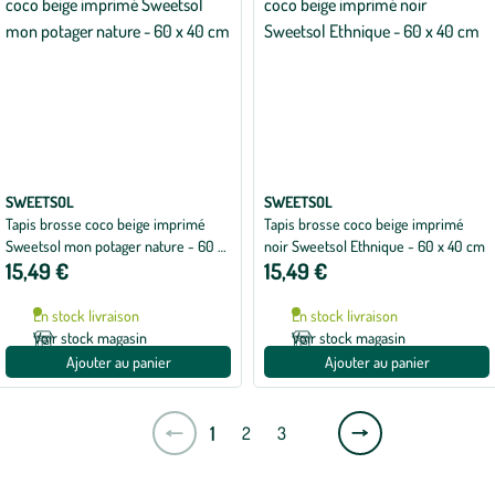
SWEETSOL
SWEETSOL
Tapis brosse coco beige imprimé
Tapis brosse coco beige imprimé
Sweetsol mon potager nature - 60 x
noir Sweetsol Ethnique - 60 x 40 cm
15,49 €
15,49 €
40 cm
En stock livraison
En stock livraison
Voir stock magasin
Voir stock magasin
Ajouter au panier
Ajouter au panier
Page
1
2
3
suivante