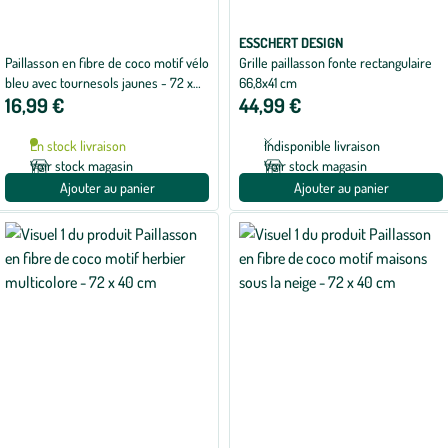
ESSCHERT DESIGN
Paillasson en fibre de coco motif vélo
Grille paillasson fonte rectangulaire
bleu avec tournesols jaunes - 72 x
66,8x41 cm
16,99 €
44,99 €
40 cm
En stock livraison
Indisponible livraison
Voir stock magasin
Voir stock magasin
Ajouter au panier
Ajouter au panier