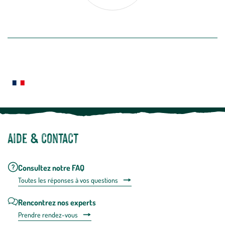
désabon
intégré
En savoir plus
dans
la
newslette
En
Le saviez-vous ?
savoir
plus
Notre site botanic® a été pensé, créé et développé en FRANCE
Aide & contact
Consultez notre FAQ
Toutes les répons
es à vos questions
Rencontrez nos experts
Prendre rendez-vous