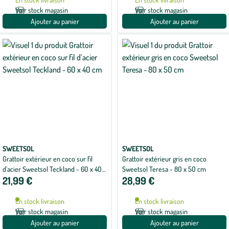
Voir stock magasin
Voir stock magasin
Ajouter au panier
Ajouter au panier
SWEETSOL
SWEETSOL
Grattoir extérieur en coco sur fil
Grattoir extérieur gris en coco
d’acier Sweetsol Teckland - 60 x 40
Sweetsol Teresa - 80 x 50 cm
21,99 €
28,99 €
cm
En stock livraison
En stock livraison
Voir stock magasin
Voir stock magasin
Ajouter au panier
Ajouter au panier