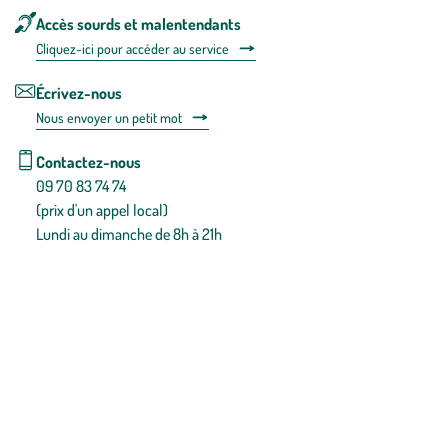
Accès sourds et malentendants
Cliquez-ici pour accéder au service
Écrivez-nous
Nous envoyer un petit mot
Contactez-nous
09 70 83 74 74
(prix d'un appel local)
Lundi au dimanche de 8h à 21h
Conditions générales de vente
Conditions générales d'utilisation
Mentions légales
Politique de confidentialité & cookies
Pièces détachées
Plan du site
Gestion des cookies
Pour votre santé, évitez de manger entre les repas,
www.mangerbouger.fr
.
L’abus d’alcool est dangereux pour la santé, à consommer avec