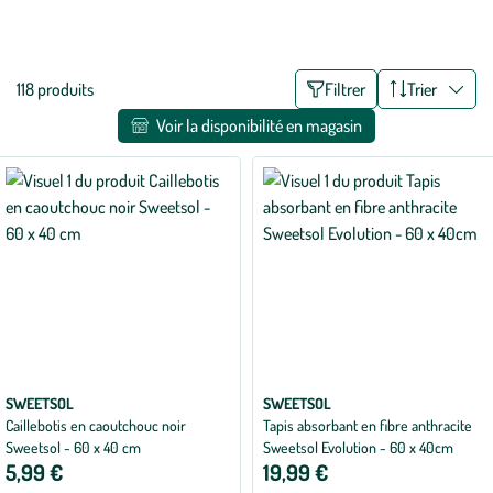
contemporains et carreaux de ciment pour agrémenter la maison
Voir plus
d'une décoration au style affirmé. Très faciles d'entretien, ils sont
parfaits à glisser au pied d'une cuisine, dans une entrée ou dans un
Liste
118 produits
Filtrer
Trier
couloir !
des
Voir la disponibilité en magasin
filtres
appliqués
SWEETSOL
SWEETSOL
Caillebotis en caoutchouc noir
Tapis absorbant en fibre anthracite
Sweetsol - 60 x 40 cm
Sweetsol Evolution - 60 x 40cm
5,99 €
19,99 €