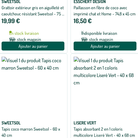
SWEETSOL
ESSCHERT DESIGN
Grattoir extérieur gris en aiguilleté et
Paillasson en fibre de coco avec
caoutchouc résistant Sweetsol - 75 x
imprimé chat et Home - 74,8 x 45 cm
19,99 €
16,50 €
45 cm
En stock livraison
Indisponible livraison
Voir stock magasin
Voir stock magasin
Ajouter au panier
Ajouter au panier
SWEETSOL
LISERE VERT
Tapis coco marron Sweetsol - 60 x
Tapis absorbant 2 en 1 coloris
40 cm
multicolore Liseré Vert - 40 x 68 cm