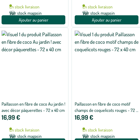
En stock livraison
En stock livraison
Voir stock magasin
Voir stock magasin
Ajouter au panier
Ajouter au panier
Paillasson en fibre de coco Au jardin !
Paillasson en fibre de coco motif
avec décor pâquerettes - 72 x 40 cm
champs de coquelicots rouges - 72 x
16,99 €
16,99 €
40 cm
En stock livraison
En stock livraison
Voir stock magasin
Voir stock magasin