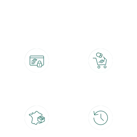
botanic®, les jardineries expertes du végétal depuis 1995.
Paiement 100% sécurisé
Click & Collect
CB, PayPal, carte cadeau, Alma 3x ou
retrait gratuit en magasin sous 2h
4x