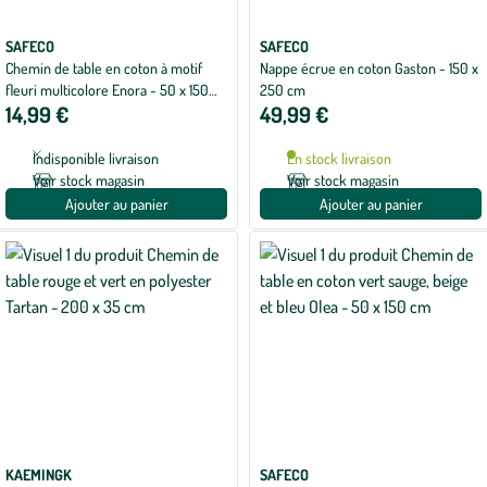
SAFECO
SAFECO
Chemin de table en coton à motif
Nappe écrue en coton Gaston - 150 x
fleuri multicolore Enora - 50 x 150
250 cm
14,99 €
49,99 €
cm
Indisponible livraison
En stock livraison
Voir stock magasin
Voir stock magasin
Ajouter au panier
Ajouter au panier
KAEMINGK
SAFECO