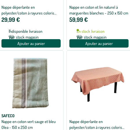
Nappe déperlante en
Nappe en coton et lin naturel à
polyester/coton à rayures coloris
marguerites blanches - 250 x 150 cm
29,99 €
59,99 €
cumin Charlotte - 140 x 300 cm
Indisponible livraison
En stock livraison
Voir stock magasin
Voir stock magasin
Ajouter au panier
Ajouter au panier
SAFECO
Nappe en coton vert sauge et bleu
Nappe déperlante en
Olea - 150 x 250 cm
polyester/coton à rayures coloris