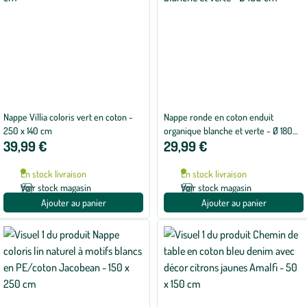
Nappe Villia coloris vert en coton -
Nappe ronde en coton enduit
250 x 140 cm
organique blanche et verte - Ø 180
39,99 €
29,99 €
cm
En stock livraison
En stock livraison
Voir stock magasin
Voir stock magasin
Ajouter au panier
Ajouter au panier