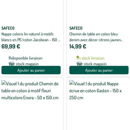
SAFECO
SAFECO
Nappe coloris lin naturel à motifs
Chemin de table en coton bleu
blancs en PE/coton Jacobean - 150 x
denim avec décor citrons jaunes
69,99 €
14,99 €
250 cm
Amalfi - 50 x 150 cm
Indisponible livraison
En stock livraison
Voir stock magasin
Voir stock magasin
Ajouter au panier
Ajouter au panier