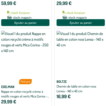
59,99 €
29,99 €
terra Charlotte - 140 x 300 cm
En stock livraison
En stock livraison
Voir stock magasin
Voir stock magasin
Ajouter au panier
Ajouter au panier
BOLTZE
Petit prix
Chemin de table en coton rose
EDELMAN
Lenea - 140 x 40 cm
Nappe en coton recyclé crème à
16,99 €
motifs rouges et verts Mica Corina -
29,99 €
250 x 140 cm