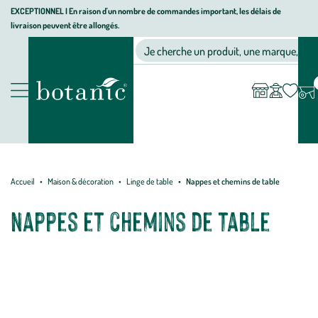
Aller
Aller
Aller
EXCEPTIONNEL I En raison d'un nombre de commandes important, les délais de
livraison peuvent être allongés.
à
au
au
Jardinerie
la
contenu
pied
Ma
Nos magasins
Mon
Je cherche un produit, une marque, un co
liste
compte
écologique,
navigation
principal
de
d’envies
animalerie,
page
décoration,
Nos
alimentation
produits
bio
botanic®
Accueil
Maison & décoration
Linge de table
Nappes et chemins de table
Nappes et chemins de table
Sublimez votre table en choisissant une nappe au plus beau retombé
parmi notre sélection botanic®. Retrouvez parmi cette sélection :
des nappes en coton, des nappes en lin, des nappes en polyester et
encore plus de produits ! Et pour ajouter une touche encore plus