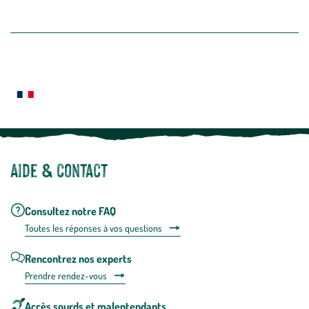
intégré
En savoir plus
dans
la
newslette
En
Le saviez-vous ?
savoir
plus
Notre site botanic® a été pensé, créé et développé en FRANCE
Aide & contact
Consultez notre FAQ
Toutes les répons
es à vos questions
Rencontrez nos experts
Prendre rendez-vous
Accès sourds et malentendants