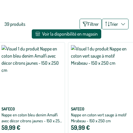
décorative, sélectionnez votre plus beau chemin de table. Surprenez
Voir plus
vos convives lors de vos repas grâce à cette sélection de nappes et de
chemins de table !
Liste
39 produits
Filtrer
Trier
des
Voir la disponibilité en magasin
filtres
appliqués
SAFECO
SAFECO
Nappe en coton bleu denim Amalfi
Nappe en coton vert sauge à motif
avec décor citrons jaunes - 150 x 250
Mirabeau - 150 x 250 cm
59,99 €
59,99 €
cm