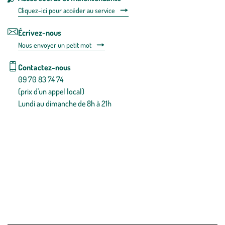
Cliquez-ici pour accéder au service
Écrivez-nous
Nous envoyer un petit mot
Contactez-nous
09 70 83 74 74
(prix d'un appel local)
Lundi au dimanche de 8h à 21h
Conditions générales de vente
Conditions générales d'utilisation
Mentions légales
Politique de confidentialité & cookies
Pièces détachées
Plan du site
Gestion des cookies
Pour votre santé, évitez de manger entre les repas,
www.mangerbouger.fr
.
L’abus d’alcool est dangereux pour la santé, à consommer avec
modération.