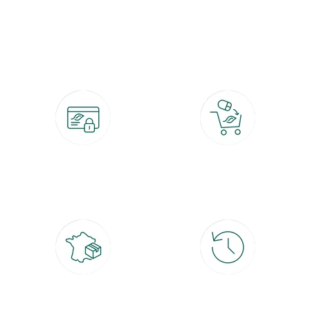
botanic®, les jardineries expertes du végétal depuis 1995.
Paiement 100% sécurisé
Click & Collect
CB, PayPal, carte cadeau, Alma 3x ou
retrait gratuit en magasin sous 2h
4x
Livraison partout en France
30 jours pour changer d'avis