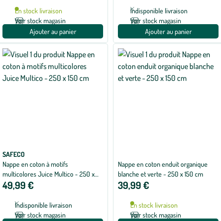
En stock livraison
Indisponible livraison
Voir stock magasin
Voir stock magasin
Ajouter au panier
Ajouter au panier
SAFECO
Nappe en coton à motifs
Nappe en coton enduit organique
multicolores Juice Multico - 250 x
blanche et verte - 250 x 150 cm
49,99 €
39,99 €
150 cm
Indisponible livraison
En stock livraison
Voir stock magasin
Voir stock magasin