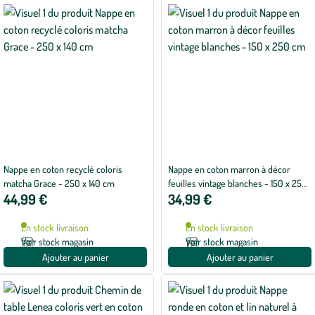
Nappe en coton recyclé coloris
Nappe en coton marron à décor
matcha Grace - 250 x 140 cm
feuilles vintage blanches - 150 x 250
44,99 €
34,99 €
cm
En stock livraison
En stock livraison
Voir stock magasin
Voir stock magasin
Ajouter au panier
Ajouter au panier