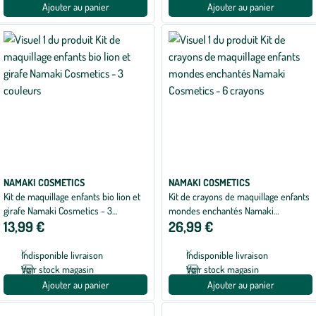
Ajouter au panier
Ajouter au panier
NAMAKI COSMETICS
NAMAKI COSMETICS
Kit de maquillage enfants bio lion et
Kit de crayons de maquillage enfants
girafe Namaki Cosmetics - 3
mondes enchantés Namaki
13,99 €
26,99 €
couleurs
Cosmetics - 6 crayons
Indisponible livraison
Indisponible livraison
Voir stock magasin
Voir stock magasin
Ajouter au panier
Ajouter au panier