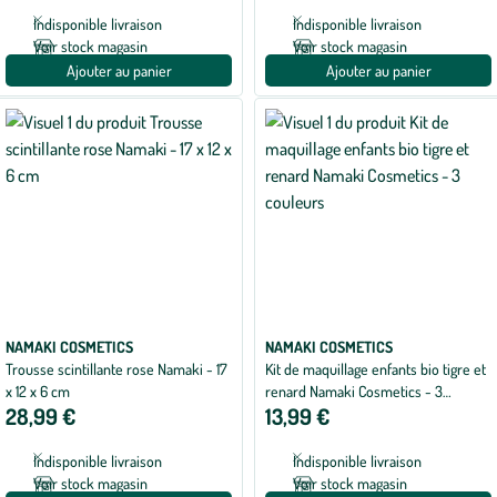
Indisponible livraison
Indisponible livraison
Voir stock magasin
Voir stock magasin
Ajouter au panier
Ajouter au panier
NAMAKI COSMETICS
NAMAKI COSMETICS
Trousse scintillante rose Namaki - 17
Kit de maquillage enfants bio tigre et
x 12 x 6 cm
renard Namaki Cosmetics - 3
28,99 €
13,99 €
couleurs
Indisponible livraison
Indisponible livraison
Voir stock magasin
Voir stock magasin