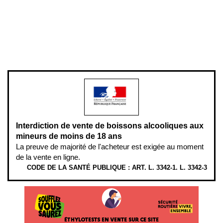
Pour votre santé, évitez de manger entre les repas,
www.mangerbouger.fr
.
L’abus d’alcool est dangereux pour la santé, à consommer avec
modération.
Interdiction de vente de boissons alcooliques aux
mineurs de moins de 18 ans
La preuve de majorité de l'acheteur est exigée au moment
de la vente en ligne.
CODE DE LA SANTÉ PUBLIQUE : ART. L. 3342-1. L. 3342-3
ÉTHYLOTESTS
EN
VENTE