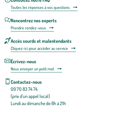
Toutes les répons
es à vos questions
Rencontrez nos experts
Prendre rendez-vous
Accès sourds et malentendants
Cliquez-ici pour accéder au service
Écrivez-nous
Nous envoyer un petit mot
Contactez-nous
09 70 83 74 74
(prix d'un appel local)
Lundi au dimanche de 8h à 21h
Conditions générales de vente
Conditions générales d'utilisation
Mentions légales
Politique de confidentialité & cookies
Pièces détachées
Plan du site
Gestion des cookies