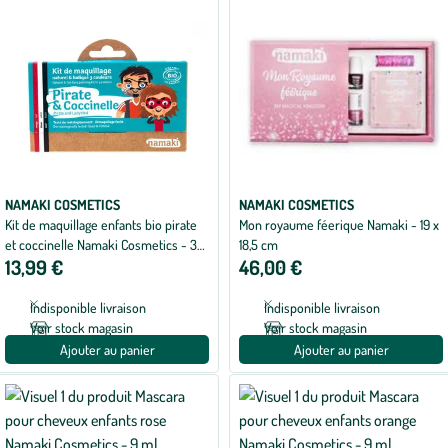
NAMAKI COSMETICS
NAMAKI COSMETICS
Kit de maquillage enfants bio pirate
Mon royaume féerique Namaki - 19 x
et coccinelle Namaki Cosmetics - 3
18,5 cm
13,99 €
46,00 €
couleurs
Indisponible livraison
Indisponible livraison
Voir stock magasin
Voir stock magasin
Ajouter au panier
Ajouter au panier