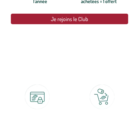
l'année
achetées = 1 offert
Je rejoins le Club
botanic®, les jardineries expertes du végétal depuis 1995.
Paiement 100% sécurisé
Click & Collect
CB, PayPal, carte cadeau, Alma 3x ou
retrait gratuit en magasin sous 2h
4x