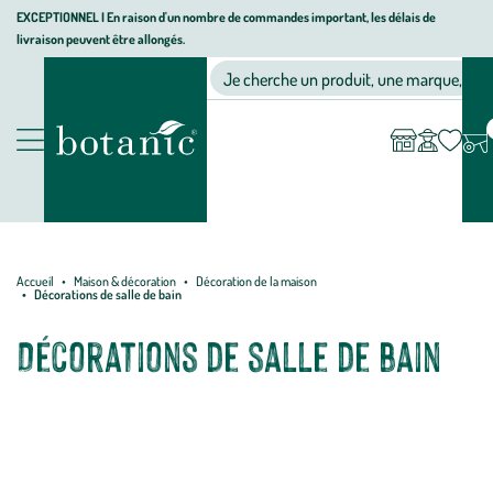
Aller
Aller
Aller
EXCEPTIONNEL I En raison d'un nombre de commandes important, les délais de
livraison peuvent être allongés.
à
au
au
Jardinerie
la
contenu
pied
Ma
Nos magasins
Mon
Je cherche un produit, une marque, un co
liste
compte
écologique,
navigation
principal
de
d’envies
animalerie,
page
décoration,
Nos
alimentation
produits
bio
botanic®
Accueil
Maison & décoration
Décoration de la maison
Décorations de salle de bain
Décorations de salle de bain
Découvrez notre sélection botanic® de serviettes et draps de bain, de
tapis et de décoration de salle de bain. Vous retrouvez également
parmi cette sélection tous les essentiels de salle de bain : pots à