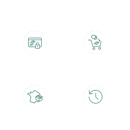
botanic®, les jardineries expertes du végétal depuis 1995.
Paiement 100% sécurisé
Click & Collect
CB, PayPal, carte cadeau, Alma 3x ou
retrait gratuit en magasin sous 2h
4x
Livraison partout en France
30 jours pour changer d'avis
à domicile ou point relais
et retour gratuit en magasin