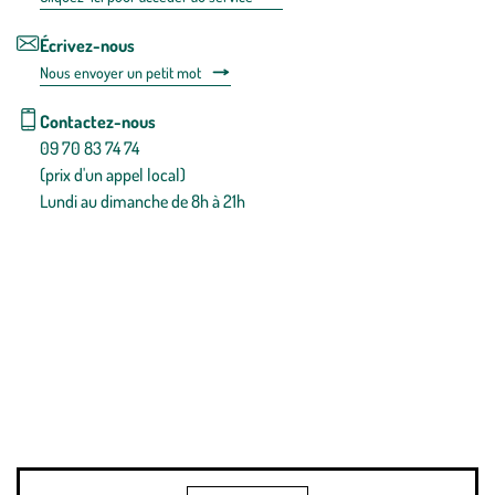
Écrivez-nous
Nous envoyer un petit mot
Contactez-nous
09 70 83 74 74
(prix d'un appel local)
Lundi au dimanche de 8h à 21h
Conditions générales de vente
Conditions générales d'utilisation
Mentions légales
Politique de confidentialité & cookies
Pièces détachées
Plan du site
Gestion des cookies
Pour votre santé, évitez de manger entre les repas,
www.mangerbouger.fr
.
L’abus d’alcool est dangereux pour la santé, à consommer avec
modération.