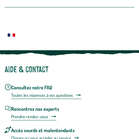
la
newslette
En
Le saviez-vous ?
savoir
plus
Notre site botanic® a été pensé, créé et développé en FRANCE
Aide & contact
Consultez notre FAQ
Toutes les répons
es à vos questions
Rencontrez nos experts
Prendre rendez-vous
Accès sourds et malentendants
Cliquez-ici pour accéder au service