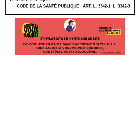
CODE DE LA SANTÉ PUBLIQUE : ART. L. 3342-1. L. 3342-3
ÉTHYLOTESTS
EN
VENTE
SUR
CE
SITE.
L’ALCOOL
EST
EN
CAUSE
DANS
1
ACCIDENT
MORTEL
SUR
3*.