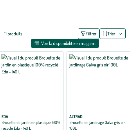
jardinage ou d'aménagement du jardin. Transporter du bois, des
déchets verts ou des minéraux n'a jamais été aussi simple et agréable
qu'avec une brouette de jardin et des chariots. C'est votre dos qui
Voir plus
vous dit merci ! Découvrez également notre sélection de brouettes
pour enfants pour amuser les petits au jardin.
Liste
11 produits
Filtrer
Trier
des
Voir la disponibilité en magasin
filtres
appliqués
EDA
ALTRAD
Brouette de jardin en plastique 100%
Brouette de jardinage Galva gris oir
recyclé Eda - 140 L
100L