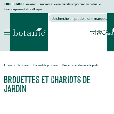
Aller
Aller
Aller
EXCEPTIONNEL I En raison d'un nombre de commandes important, les délais de
livraison peuvent être allongés.
à
au
au
Jardinerie
la
contenu
pied
Ma
Nos magasins
Mon
Je cherche un produit, une marque, un co
liste
compte
écologique,
navigation
principal
de
d’envies
animalerie,
page
décoration,
Nos
alimentation
produits
bio
botanic®
Accueil
Jardinage
Matériel de jardinage
Brouettes et chariots de jardin
Brouettes et chariots de
jardin
Terminé le port de charges lourdes ! Les brouettes de jardin et les
chariots vous aident dans tous vos travaux de rénovation, de