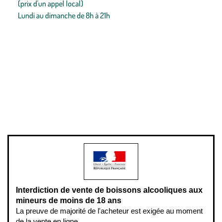
(prix d'un appel local)
Lundi au dimanche de 8h à 21h
Conditions générales de vente
Conditions générales d'utilisation
Mentions légales
Politique de confidentialité & cookies
Pièces détachées
Plan du site
Gestion des cookies
Pour votre santé, évitez de manger entre les repas,
www.mangerbouger.fr
.
L’abus d’alcool est dangereux pour la santé, à consommer avec
modération.
Interdiction de vente de boissons alcooliques aux
mineurs de moins de 18 ans
La preuve de majorité de l'acheteur est exigée au moment
de la vente en ligne.