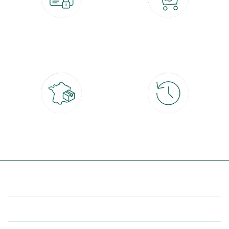
Paiement 100% sécurisé
Click & Collect
CB, PayPal, carte cadeau, Alma 3x ou
retrait gratuit en magasin sous 2h
4x
Livraison partout en France
30 jours pour changer d'avis
à domicile ou point relais
et retour gratuit en magasin
(Re)découvrez botanic®