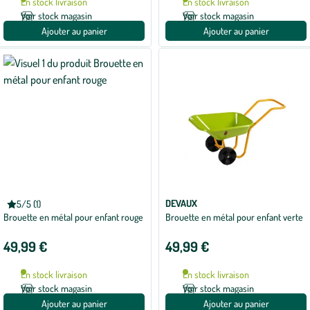
En stock livraison
En stock livraison
Voir stock magasin
Voir stock magasin
Ajouter au panier
Ajouter au panier
DEVAUX
DEVAUX
5/5 (1)
Note
Brouette en métal pour enfant rouge
Brouette en métal pour enfant verte
moyenne
de
5
49,99 €
49,99 €
sur
5
avec
En stock livraison
En stock livraison
1
avis
Voir stock magasin
Voir stock magasin
Ajouter au panier
Ajouter au panier