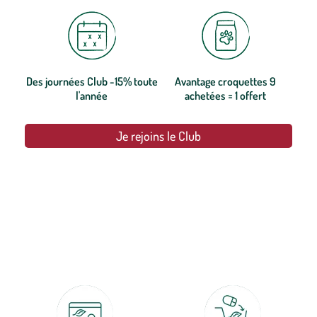
Des journées Club -15% toute
Avantage croquettes 9
l'année
achetées = 1 offert
Je rejoins le Club
botanic®, les jardineries expertes du végétal depuis 1995.