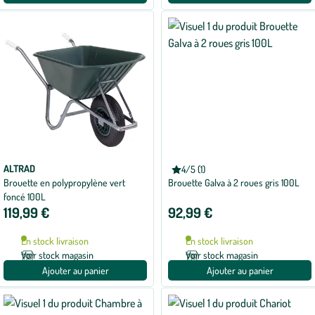
ALTRAD
ALTRAD
4/5 (1)
Note
Brouette en polypropylène vert
Brouette Galva à 2 roues gris 100L
moyenne
de
foncé 100L
4
119,99 €
92,99 €
sur
5
avec
En stock livraison
En stock livraison
1
avis
Voir stock magasin
Voir stock magasin
Ajouter au panier
Ajouter au panier