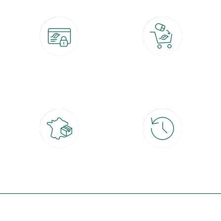
Paiement 100% sécurisé
Click & Collect
CB, PayPal, carte cadeau, Alma 3x ou
retrait gratuit en magasin sous 2h
4x
Livraison partout en France
30 jours pour changer d'avis
à domicile ou point relais
et retour gratuit en magasin