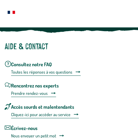
plus
Notre site botanic® a été pensé, créé et développé en FRANCE
Aide & contact
Consultez notre FAQ
Toutes les répons
es à vos questions
Rencontrez nos experts
Prendre rendez-vous
Accès sourds et malentendants
Cliquez-ici pour accéder au service
Écrivez-nous
Nous envoyer un petit mot