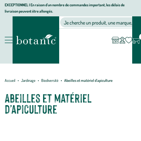
Aller
Aller
Aller
EXCEPTIONNEL I En raison d'un nombre de commandes important, les délais de
livraison peuvent être allongés.
à
au
au
Jardinerie
la
contenu
pied
Ma
Nos magasins
Mon
Je cherche un produit, une marque, un co
liste
compte
écologique,
navigation
principal
de
d’envies
animalerie,
page
décoration,
Nos
alimentation
produits
bio
botanic®
Accueil
Jardinage
Biodiversité
Abeilles et matériel d’apiculture
Abeilles et matériel
d’apiculture
Envie de produire votre propre miel et de participer à la sauvegarde
d'une espèce animale menacée ? Installez une jolie ruche dans votre