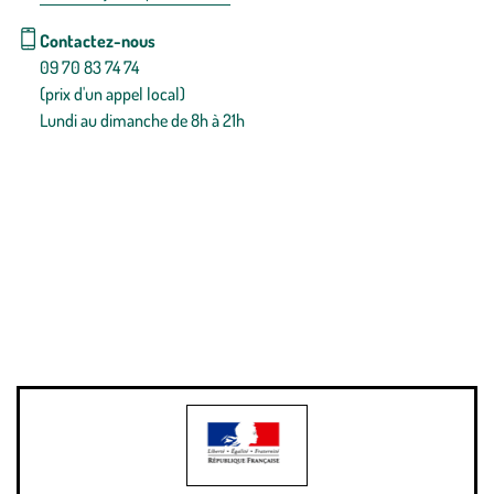
Contactez-nous
09 70 83 74 74
(prix d'un appel local)
Lundi au dimanche de 8h à 21h
Conditions générales de vente
Conditions générales d'utilisation
Mentions légales
Politique de confidentialité & cookies
Pièces détachées
Plan du site
Gestion des cookies
Pour votre santé, évitez de manger entre les repas,
www.mangerbouger.fr
.
L’abus d’alcool est dangereux pour la santé, à consommer avec
modération.