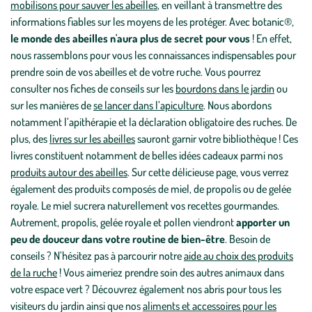
mobilisons pour sauver les abeilles
, en veillant à transmettre des
informations fiables sur les moyens de les protéger. Avec botanic®,
le monde des abeilles n'aura plus de secret pour vous
! En effet,
nous rassemblons pour vous les connaissances indispensables pour
prendre soin de vos abeilles et de votre ruche. Vous pourrez
consulter nos fiches de conseils sur les
bourdons dans le jardin
ou
sur les manières de
se lancer dans l’apiculture
. Nous abordons
notamment l’apithérapie et la déclaration obligatoire des ruches. De
plus, des
livres sur les abeilles
sauront garnir votre bibliothèque ! Ces
livres constituent notamment de belles idées cadeaux parmi nos
produits autour des abeilles
. Sur cette délicieuse page, vous verrez
également des produits composés de miel, de propolis ou de gelée
royale. Le miel sucrera naturellement vos recettes gourmandes.
Autrement, propolis, gelée royale et pollen viendront
apporter un
peu de douceur dans votre routine de bien-être
. Besoin de
conseils ? N’hésitez pas à parcourir notre
aide au choix des produits
de la ruche
! Vous aimeriez prendre soin des autres animaux dans
votre espace vert ? Découvrez également nos abris pour tous les
visiteurs du jardin ainsi que nos
aliments et accessoires pour les