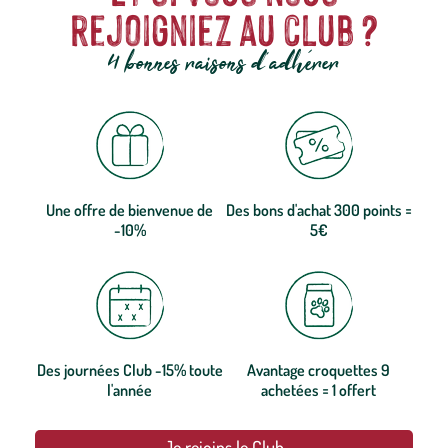
rejoigniez au club ?
4 bonnes raisons d'adhérer
Une offre de bienvenue de
Des bons d'achat 300 points =
-10%
5€
Des journées Club -15% toute
Avantage croquettes 9
l'année
achetées = 1 offert
Je rejoins le Club