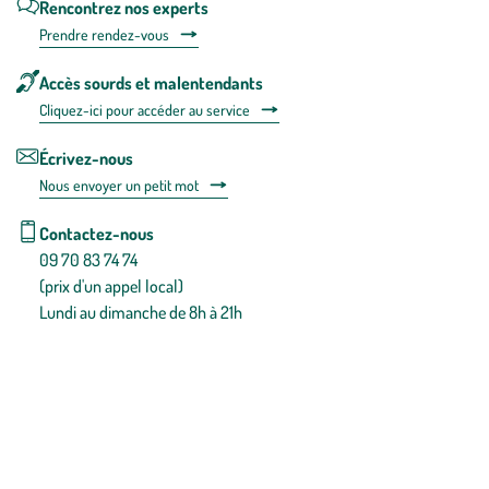
Rencontrez nos experts
Prendre rendez-vous
Accès sourds et malentendants
Cliquez-ici pour accéder au service
Écrivez-nous
Nous envoyer un petit mot
Contactez-nous
09 70 83 74 74
(prix d'un appel local)
Lundi au dimanche de 8h à 21h
Conditions générales de vente
Conditions générales d'utilisation
Mentions légales
Politique de confidentialité & cookies
Pièces détachées
Plan du site
Gestion des cookies
Pour votre santé, évitez de manger entre les repas,