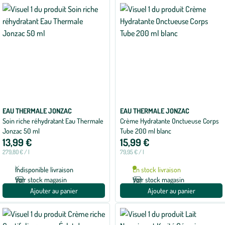
appliqués
EAU THERMALE JONZAC
EAU THERMALE JONZAC
Soin riche réhydratant Eau Thermale
Crème Hydratante Onctueuse Corps
Jonzac 50 ml
Tube 200 ml blanc
13,99 €
15,99 €
279,80 € / l
79,95 € / l
Indisponible livraison
En stock livraison
Voir stock magasin
Voir stock magasin
Ajouter au panier
Ajouter au panier