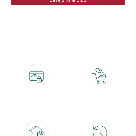
botanic®, les jardineries expertes du végétal depuis 1995.
Paiement 100% sécurisé
Click & Collect
CB, PayPal, carte cadeau, Alma 3x ou
retrait gratuit en magasin sous 2h
4x