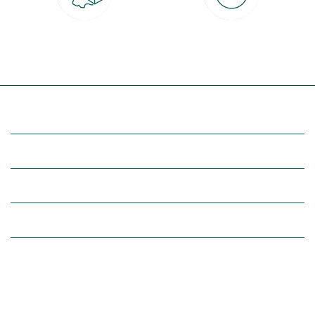
Livraison partout en France
30 jours pour changer d'avis
à domicile ou point relais
et retour gratuit en magasin
(Re)découvrez botanic®
Entre vous et nous
Nos univers botanic®
(Re)connectez-vous avec la nature, inspirez-vous et profitez de
nos offres exclusives !