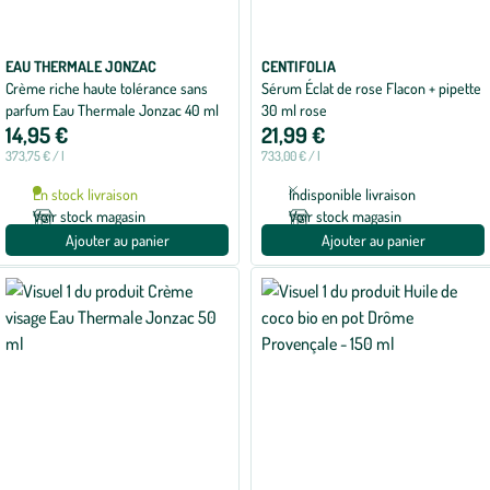
EAU THERMALE JONZAC
CENTIFOLIA
Crème riche haute tolérance sans
Sérum Éclat de rose Flacon + pipette
parfum Eau Thermale Jonzac 40 ml
30 ml rose
14,95 €
21,99 €
373,75 € / l
733,00 € / l
En stock livraison
Indisponible livraison
Voir stock magasin
Voir stock magasin
Ajouter au panier
Ajouter au panier