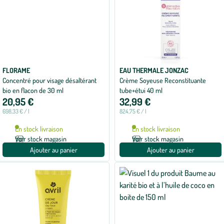
FLORAME
EAU THERMALE JONZAC
Concentré pour visage désaltérant
Crème Soyeuse Reconstituante
bio en flacon de 30 ml
tube+étui 40 ml
20,95 €
32,99 €
698,33 € / l
824,75 € / l
En stock livraison
En stock livraison
Voir stock magasin
Voir stock magasin
Ajouter au panier
Ajouter au panier