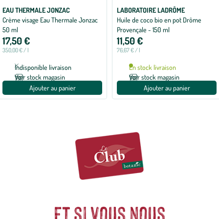
EAU THERMALE JONZAC
LABORATOIRE LADRÔME
Crème visage Eau Thermale Jonzac
Huile de coco bio en pot Drôme
50 ml
Provençale - 150 ml
17,50 €
11,50 €
350,00 € / l
76,67 € / l
Indisponible livraison
En stock livraison
Voir stock magasin
Voir stock magasin
Ajouter au panier
Ajouter au panier
Et si vous nous