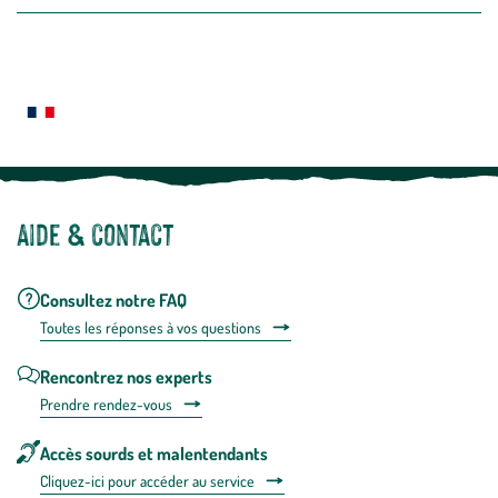
la
newslette
En
Le saviez-vous ?
savoir
plus
Notre site botanic® a été pensé, créé et développé en FRANCE
Aide & contact
Consultez notre FAQ
Toutes les répons
es à vos questions
Rencontrez nos experts
Prendre rendez-vous
Accès sourds et malentendants
Cliquez-ici pour accéder au service