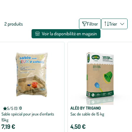
prêt à l’emploi pour laisser place à l’imagination et à la créativité des
Voir plus
enfants. Pratiques et robustes, les bacs à sable profiteront de
l’extérieur toute l’année.
Liste
2 produits
Filtrer
Trier
des
Voir la disponibilité en magasin
filtres
appliqués
NATURDÉCO
ALÉO BY TRIGANO
5/5 (1)
Note
Sable spécial pour jeux d'enfants
Sac de sable de 15 kg
moyenne
de
15kg
5
7,19 €
4,50 €
sur
5