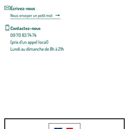
Écrivez-nous
Nous envoyer un petit mot
Contactez-nous
09 70 83 74 74
(prix d'un appel local)
Lundi au dimanche de 8h à 21h
Conditions générales de vente
Conditions générales d'utilisation
Mentions légales
Politique de confidentialité & cookies
Pièces détachées
Plan du site
Gestion des cookies
Pour votre santé, évitez de manger entre les repas,
www.mangerbouger.fr
.
L’abus d’alcool est dangereux pour la santé, à consommer avec
modération.