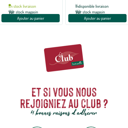
avec
En stock livraison
Indisponible livraison
1
avis
Voir stock magasin
Voir stock magasin
Ajouter au panier
Ajouter au panier
Et si vous nous
rejoigniez au club ?
4 bonnes raisons d'adhérer