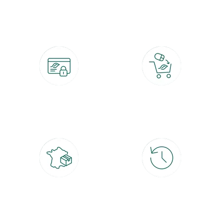
botanic®, les jardineries expertes du végétal depuis 1995.
Paiement 100% sécurisé
Click & Collect
CB, PayPal, carte cadeau, Alma 3x ou
retrait gratuit en magasin sous 2h
4x
Livraison partout en France
30 jours pour changer d'avis
à domicile ou point relais
et retour gratuit en magasin