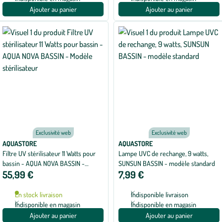
Ajouter au panier
Ajouter au panier
Exclusivité web
Exclusivité web
AQUASTORE
AQUASTORE
Filtre UV stérilisateur 11 Watts pour
Lampe UVC de rechange, 9 watts,
bassin - AQUA NOVA BASSIN -
SUNSUN BASSIN - modèle standard
55,99 €
7,99 €
Modèle stérilisateur
En stock livraison
Indisponible livraison
Indisponible en magasin
Indisponible en magasin
Ajouter au panier
Ajouter au panier