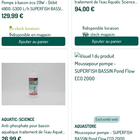
traitement de l'eau Aquatic Science
Pompe à bassin éco 29W - Débit
94,00 €
Biobooster+ et Bactogen - 12000
4900-5300 L/h SUPERFISH BASSIN
129,99 €
litres
- modèle Pond
Indisponible livraison
En stock livraison
Voir stock magasin
Indisponible en magasin
Ajouter au panier
Ajouter au panier
AQUATIC-SCIENCE
Exclusivité web
Anti-phosphate pour bassin
AQUASTORE
aquatique traitement de l'eau Aquatic
Moussepour pompe - SUPERFISH
26,99 €
Science - 500 ml
BASSIN Pond Flow ECO 2000