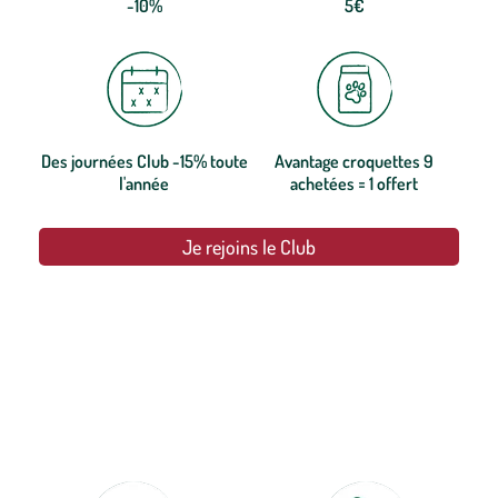
-10%
5€
Des journées Club -15% toute
Avantage croquettes 9
l'année
achetées = 1 offert
Je rejoins le Club
botanic®, les jardineries expertes du végétal depuis 1995.