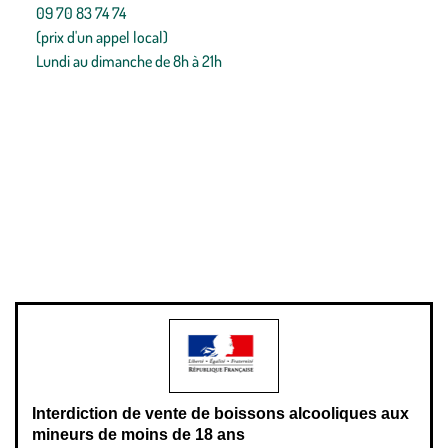
09 70 83 74 74
(prix d'un appel local)
Lundi au dimanche de 8h à 21h
Conditions générales de vente
Conditions générales d'utilisation
Mentions légales
Politique de confidentialité & cookies
Pièces détachées
Plan du site
Gestion des cookies
Pour votre santé, évitez de manger entre les repas,
www.mangerbouger.fr
.
L’abus d’alcool est dangereux pour la santé, à consommer avec
modération.
Interdiction de vente de boissons alcooliques aux
mineurs de moins de 18 ans