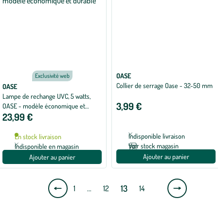
OASE
Exclusivité web
Collier de serrage Oase - 32-50 mm
OASE
Lampe de rechange UVC, 5 watts,
3,99 €
OASE - modèle économique et
23,99 €
durable
Indisponible livraison
En stock livraison
Voir stock magasin
Indisponible en magasin
Ajouter au panier
Ajouter au panier
Page
Page
13
1
…
12
14
précédente
suivante