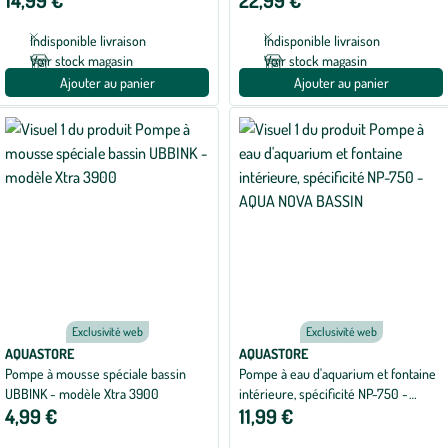
14,99 €
22,99 €
Indisponible livraison
Indisponible livraison
Voir stock magasin
Voir stock magasin
Ajouter au panier
Ajouter au panier
Exclusivité web
Exclusivité web
AQUASTORE
AQUASTORE
Pompe à mousse spéciale bassin
Pompe à eau d'aquarium et fontaine
UBBINK - modèle Xtra 3900
intérieure, spécificité NP-750 -
4,99 €
11,99 €
AQUA NOVA BASSIN