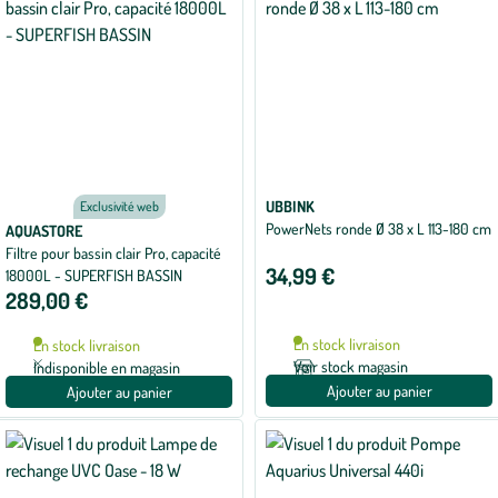
UBBINK
Exclusivité web
PowerNets ronde Ø 38 x L 113-180 cm
AQUASTORE
Filtre pour bassin clair Pro, capacité
34,99 €
18000L - SUPERFISH BASSIN
289,00 €
En stock livraison
En stock livraison
Voir stock magasin
Indisponible en magasin
Ajouter au panier
Ajouter au panier