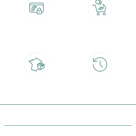
Paiement 100% sécurisé
Click & Collect
CB, PayPal, carte cadeau, Alma 3x ou
retrait gratuit en magasin sous 2h
4x
Livraison partout en France
30 jours pour changer d'avis
à domicile ou point relais
et retour gratuit en magasin
(Re)découvrez botanic®