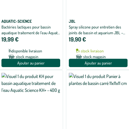
AQUATIC-SCIENCE
JBL
Bactéries lactiques pour bassin
Spray silicone pour entretien des
aquatique traitement de l'eau Aquatic
joints de bassin et aquarium JBL –
19,99 €
19,90 €
Science Lactopond Health - 80 g
400 ml
Indisponible livraison
En stock livraison
Voir stock magasin
Voir stock magasin
Ajouter au panier
Ajouter au panier