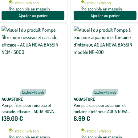
En stock livraison
En stock livraison
Indisponible en magasin
Indisponible en magasin
Ajouter au panier
Ajouter au panier
Exclusivité web
Exclusivité web
AQUASTORE
AQUASTORE
Pompe filtre pour ruisseau et
Pompe à eau pour aquarium et
cascade, efficace - AQUA NOVA
fontaine d'intérieur, AQUA NOVA
139,00 €
8,99 €
BASSIN NCM-15000
BASSIN modèle NP-400
En stock livraison
En stock livraison
Indisponible en magasin
Indisponible en magasin