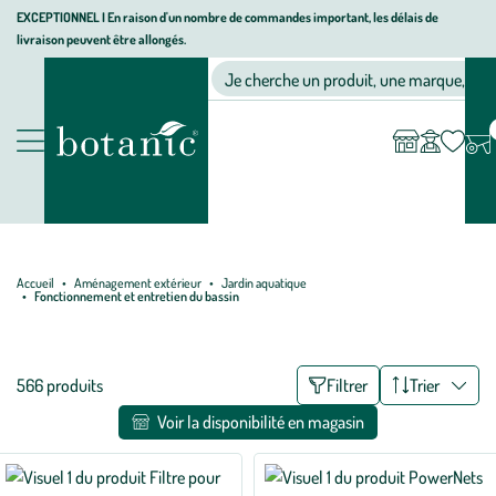
Aller
Aller
Aller
EXCEPTIONNEL I En raison d'un nombre de commandes important, les délais de
livraison peuvent être allongés.
à
au
au
Jardinerie
la
contenu
pied
Ma
Nos magasins
Mon
Je cherche un produit, une marque, un co
liste
compte
écologique,
navigation
principal
de
d’envies
animalerie,
page
décoration,
Nos
alimentation
produits
bio
botanic®
Accueil
Aménagement extérieur
Jardin aquatique
Fonctionnement et entretien du bassin
Liste
566 produits
Filtrer
Trier
des
Voir la disponibilité en magasin
filtres
appliqués