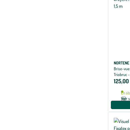
NORTENE
Brise-vue
Triobruc -
125,00
En st
Voir 