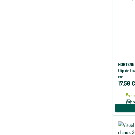
NORTENE
Clip de fi
cm
17,50 €
En st
Voir 