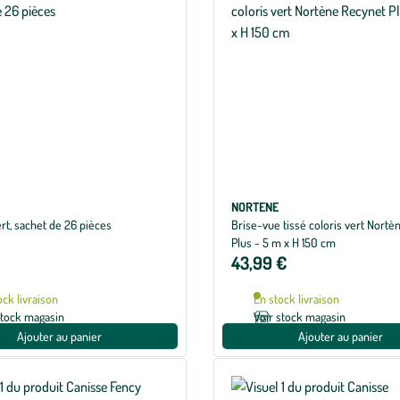
NORTENE
rt, sachet de 26 pièces
Brise-vue tissé coloris vert Nort
Plus - 5 m x H 150 cm
43,99 €
ock livraison
En stock livraison
stock magasin
Voir stock magasin
Ajouter au panier
Ajouter au panier