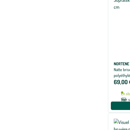
NORTENE
Natte bris
polyéthyl
69,00 
En st
Voir 