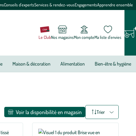
ons
Conseils d'experts
Services & rendez-vous
Engagements
Apprendre ensemble
Le Club
Nos magasins
Mon compte
Ma liste d’envies
ie
Maison & décoration
Alimentation
Bien-être & hygiène
Voir la disponibilité en magasin
Trier