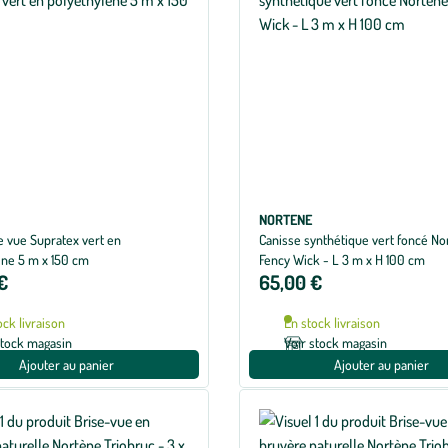
NORTENE
e vue Supratex vert en
Canisse synthétique vert foncé No
ène 5 m x 150 cm
Fency Wick - L 3 m x H 100 cm
€
65,00 €
ock livraison
En stock livraison
stock magasin
Voir stock magasin
Ajouter au panier
Ajouter au panier