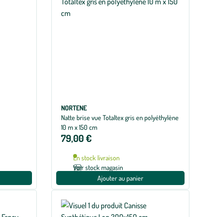
NORTENE
Natte brise vue Totaltex gris en polyéthylène
10 m x 150 cm
79,00 €
En stock livraison
Voir stock magasin
Ajouter au panier