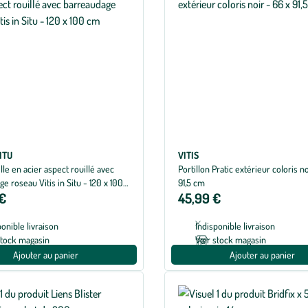
SITU
VITIS
ille en acier aspect rouillé avec
Portillon Pratic extérieur coloris no
e roseau Vitis in Situ - 120 x 100
91,5 cm
 €
45,99 €
ponible livraison
Indisponible livraison
stock magasin
Voir stock magasin
Ajouter au panier
Ajouter au panier