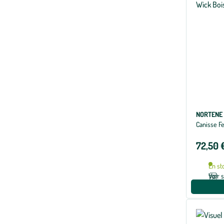
NORTENE
Canisse F
72,50 
En st
Voir 