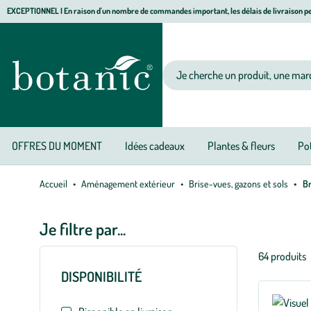
Aller
Aller
Aller
EXCEPTIONNEL I En raison d'un nombre de commandes important, les délais de livraison pe
à
au
au
Jardinerie
la
contenu
pied
écologique,
navigation
principal
de
animalerie,
Votre
page
décoration,
recherche
alimentation
bio
botanic®
OFFRES DU MOMENT
Idées cadeaux
Plantes & fleurs
Pot
Accueil
Aménagement extérieur
Brise-vues, gazons et sols
Br
Je filtre par...
Liste
64 produits
des
DISPONIBILITÉ
filtres
appliqués