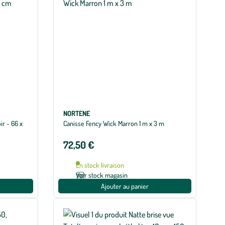
NORTENE
ir - 66 x
Canisse Fency Wick Marron 1 m x 3 m
72,50 €
En stock livraison
Voir stock magasin
Ajouter au panier