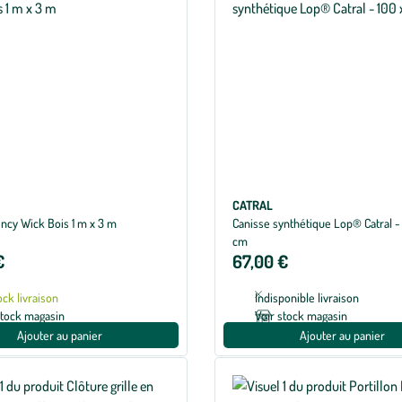
CATRAL
ency Wick Bois 1 m x 3 m
Canisse synthétique Lop® Catral -
cm
€
67,00 €
ock livraison
Indisponible livraison
stock magasin
Voir stock magasin
Ajouter au panier
Ajouter au panier