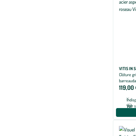
VITIS IN 
Clôture gr
barreaudag
119,00
cm
Indis
Voir 