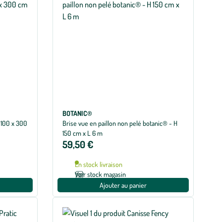
BOTANIC®
 100 x 300
Brise vue en paillon non pelé botanic® - H
150 cm x L 6 m
59,50 €
En stock livraison
Voir stock magasin
Ajouter au panier