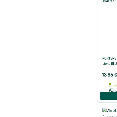
NORTENE
Liens Blis
13,95 
En st
Voir 