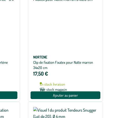
NORTENE
ortène
Clip de fixation Fixatex pour Natte marron
34x20 cm
17,50 €
En stock livraison
Voir stock magasin
Ajouter au panier