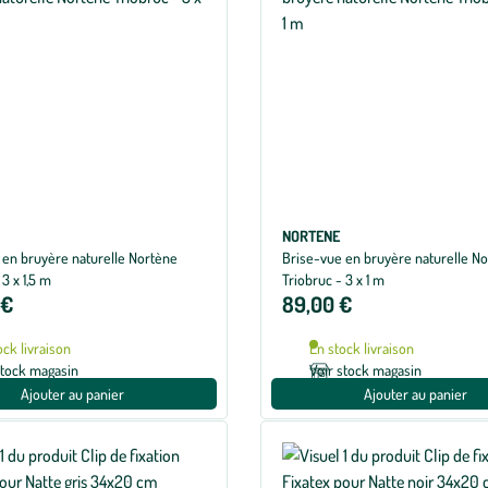
NORTENE
 en bruyère naturelle Nortène
Brise-vue en bruyère naturelle N
 3 x 1,5 m
Triobruc - 3 x 1 m
 €
89,00 €
ock livraison
En stock livraison
stock magasin
Voir stock magasin
Ajouter au panier
Ajouter au panier