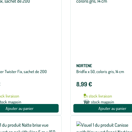
NORTENE
ter Twister Fix, sachet de 200
Bridfix x 50, coloris gris, 14 cm
€
8,99 €
ock livraison
En stock livraison
stock magasin
Voir stock magasin
Ajouter au panier
Ajouter au panier