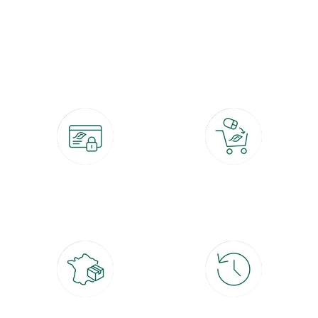
botanic®, les jardineries expertes du végétal depuis 1995.
Paiement 100% sécurisé
Click & Collect
CB, PayPal, carte cadeau, Alma 3x ou
retrait gratuit en magasin sous 2h
4x