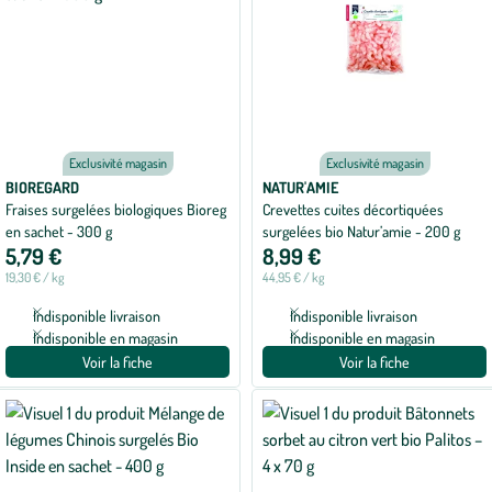
Exclusivité magasin
Exclusivité magasin
BIOREGARD
NATUR'AMIE
Fraises surgelées biologiques Bioreg
Crevettes cuites décortiquées
en sachet - 300 g
surgelées bio Natur’amie - 200 g
5,79 €
8,99 €
19,30 € / kg
44,95 € / kg
Indisponible livraison
Indisponible livraison
Indisponible en magasin
Indisponible en magasin
Voir la fiche
Voir la fiche