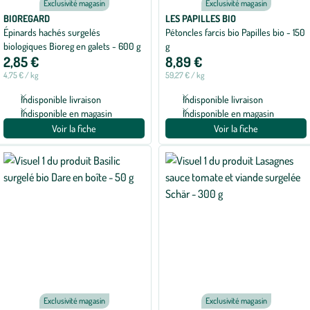
Exclusivité magasin
Exclusivité magasin
BIOREGARD
LES PAPILLES BIO
Épinards hachés surgelés
Pétoncles farcis bio Papilles bio - 150
biologiques Bioreg en galets - 600 g
g
2,85 €
8,89 €
4,75 € / kg
59,27 € / kg
Indisponible livraison
Indisponible livraison
Indisponible en magasin
Indisponible en magasin
Voir la fiche
Voir la fiche
Exclusivité magasin
Exclusivité magasin