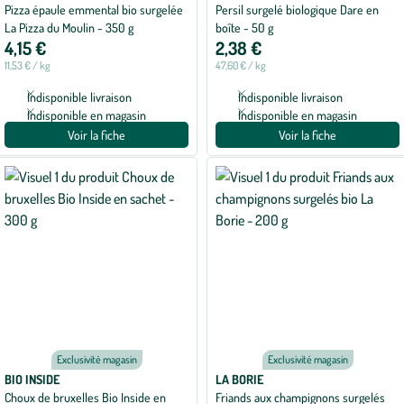
Pizza épaule emmental bio surgelée
Persil surgelé biologique Dare en
La Pizza du Moulin - 350 g
boîte - 50 g
4,15 €
2,38 €
11,53 € / kg
47,60 € / kg
Indisponible livraison
Indisponible livraison
Indisponible en magasin
Indisponible en magasin
Voir la fiche
Voir la fiche
Exclusivité magasin
Exclusivité magasin
BIO INSIDE
LA BORIE
Choux de bruxelles Bio Inside en
Friands aux champignons surgelés