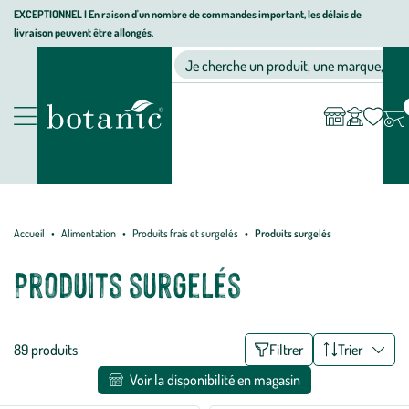
Aller
Aller
Aller
EXCEPTIONNEL I En raison d'un nombre de commandes important, les délais de
livraison peuvent être allongés.
à
au
au
Jardinerie
la
contenu
pied
Ma
Nos magasins
Mon
Je cherche un produit, une marque, un co
liste
compte
écologique,
navigation
principal
de
d’envies
animalerie,
page
décoration,
Nos
alimentation
produits
bio
botanic®
Accueil
Alimentation
Produits frais et surgelés
Produits surgelés
Produits surgelés
Liste
89 produits
Filtrer
Trier
des
Voir la disponibilité en magasin
filtres