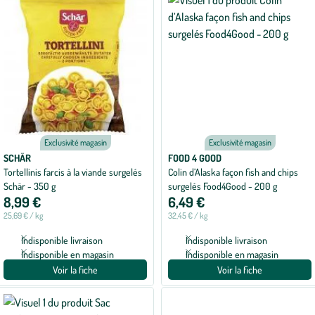
Exclusivité magasin
Exclusivité magasin
SCHÄR
FOOD 4 GOOD
Tortellinis farcis à la viande surgelés
Colin d’Alaska façon fish and chips
Schär - 350 g
surgelés Food4Good - 200 g
8,99 €
6,49 €
25,69 € / kg
32,45 € / kg
Indisponible livraison
Indisponible livraison
Indisponible en magasin
Indisponible en magasin
Voir la fiche
Voir la fiche