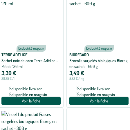
Exclusivité magasin
Exclusivité magasin
TERRE ADELICE
BIOREGARD
Sorbet noix de coco Terre Adélice -
Brocolis surgelés biologiques Bioreg
Pot de 120 ml
en sachet - 600 g
3,39 €
3,49 €
28,25 € / l
5,82 € / kg
Indisponible livraison
Indisponible livraison
Indisponible en magasin
Indisponible en magasin
Voir la fiche
Voir la fiche