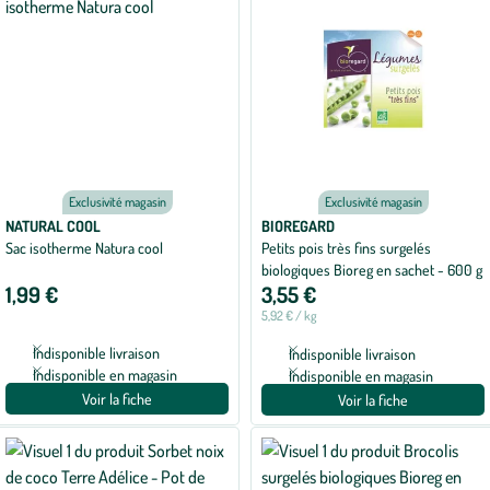
Exclusivité magasin
Exclusivité magasin
NATURAL COOL
BIOREGARD
Sac isotherme Natura cool
Petits pois très fins surgelés
biologiques Bioreg en sachet - 600 g
1,99 €
3,55 €
5,92 € / kg
Indisponible livraison
Indisponible livraison
Indisponible en magasin
Indisponible en magasin
Voir la fiche
Voir la fiche