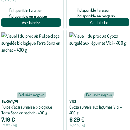
6,65 € / kg
Indisponible livraison
Indisponible livraison
Indisponible en magasin
Indisponible en magasin
Voir la fiche
Voir la fiche
Exclusivité magasin
Exclusivité magasin
TERRAÇAI
VICI
Pulpe d'açai surgelée biologique
Gyoza surgelé aux légumes Vici -
Terra Sana en sachet - 400 g
400 g
7,19 €
6,29 €
17,98 € / kg
15,72 € / kg