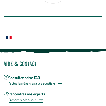
désabon
intégré
En savoir plus
dans
la
newslette
En
Le saviez-vous ?
savoir
plus
Notre site botanic® a été pensé, créé et développé en FRANCE
Aide & contact
Consultez notre FAQ
Toutes les répons
es à vos questions
Rencontrez nos experts
Prendre rendez-vous