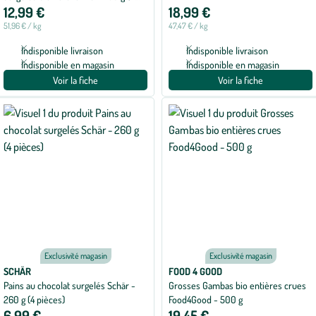
12,99 €
18,99 €
pièces)
51,96 € / kg
47,47 € / kg
Indisponible livraison
Indisponible livraison
Indisponible en magasin
Indisponible en magasin
Voir la fiche
Voir la fiche
Exclusivité magasin
Exclusivité magasin
SCHÄR
FOOD 4 GOOD
Pains au chocolat surgelés Schär -
Grosses Gambas bio entières crues
260 g (4 pièces)
Food4Good - 500 g
6,99 €
19,45 €