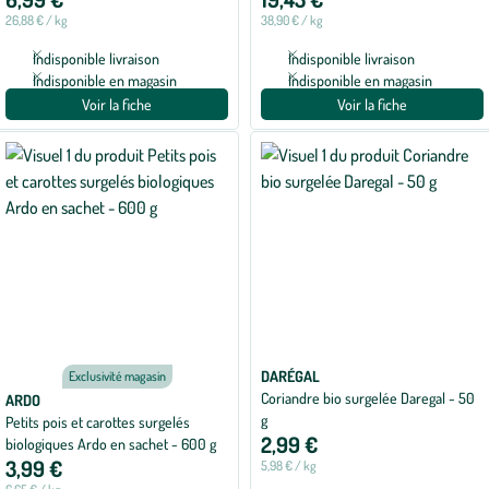
26,88 € / kg
38,90 € / kg
Indisponible livraison
Indisponible livraison
Indisponible en magasin
Indisponible en magasin
Voir la fiche
Voir la fiche
DARÉGAL
Exclusivité magasin
Coriandre bio surgelée Daregal - 50
ARDO
g
Petits pois et carottes surgelés
2,99 €
biologiques Ardo en sachet - 600 g
3,99 €
5,98 € / kg