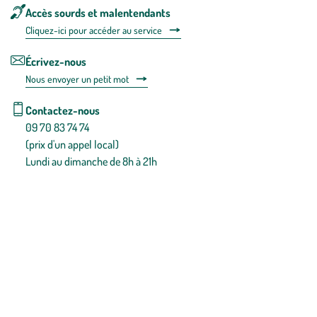
Accès sourds et malentendants
Cliquez-ici pour accéder au service
Écrivez-nous
Nous envoyer un petit mot
Contactez-nous
09 70 83 74 74
(prix d'un appel local)
Lundi au dimanche de 8h à 21h
Conditions générales de vente
Conditions générales d'utilisation
Mentions légales
Politique de confidentialité & cookies
Pièces détachées
Plan du site
Gestion des cookies
Pour votre santé, évitez de manger entre les repas,
www.mangerbouger.fr
.
L’abus d’alcool est dangereux pour la santé, à consommer avec
modération.