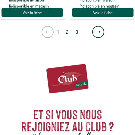
Indisponible en magasin
Indisponible en magasin
Voir la fiche
Voir la fiche
Page
1
2
3
suivante
Et si vous nous
rejoigniez au club ?