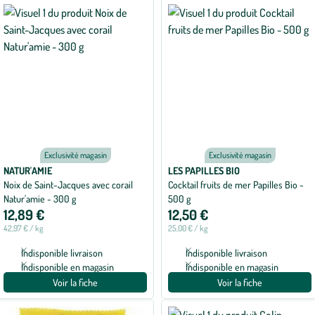
appliqués
Exclusivité magasin
Exclusivité magasin
NATUR'AMIE
LES PAPILLES BIO
Noix de Saint-Jacques avec corail
Cocktail fruits de mer Papilles Bio -
Natur'amie - 300 g
500 g
12,89 €
12,50 €
42,97 € / kg
25,00 € / kg
Indisponible livraison
Indisponible livraison
Indisponible en magasin
Indisponible en magasin
Voir la fiche
Voir la fiche