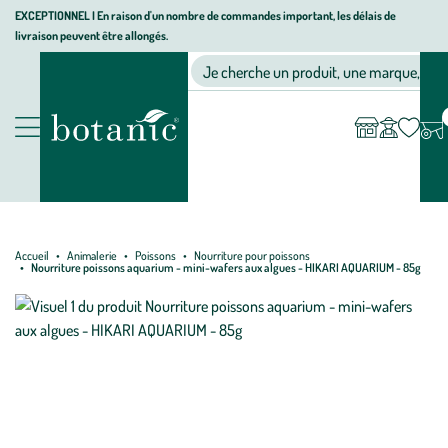
Aller
Aller
Aller
EXCEPTIONNEL I En raison d'un nombre de commandes important, les délais de
livraison peuvent être allongés.
à
au
au
Jardinerie écologique, animalerie, décoration, alimentation bio bot
la
contenu
pied
Ma
Nos magasins
Mon
Je cherche un produit, une marque, un co
liste
compte
navigation
principal
de
d’envies
page
Nos produits
Accueil
Animalerie
Poissons
Nourriture pour poissons
Nourriture poissons aquarium - mini-wafers aux algues - HIKARI AQUARIUM - 85g