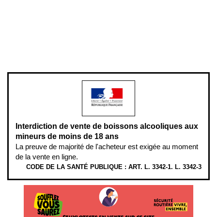
Plan du site
Gestion des cookies
Pour votre santé, évitez de manger entre les repas,
www.mangerbouger.fr
.
L’abus d’alcool est dangereux pour la santé, à consommer avec
modération.
Interdiction de vente de boissons alcooliques aux
mineurs de moins de 18 ans
La preuve de majorité de l'acheteur est exigée au moment
de la vente en ligne.
CODE DE LA SANTÉ PUBLIQUE : ART. L. 3342-1. L. 3342-3
ÉTHYLOTESTS EN VENTE SUR CE SITE. L’ALCOOL EST EN CAUSE