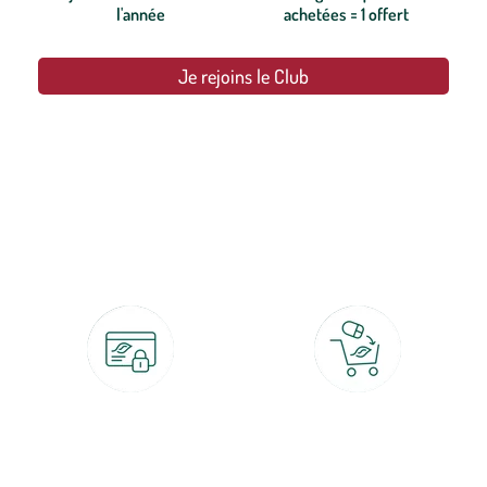
l'année
achetées = 1 offert
Je rejoins le Club
botanic®, les jardineries expertes du végétal depuis 1995.
Paiement 100% sécurisé
Click & Collect
CB, PayPal, carte cadeau, Alma 3x ou
retrait gratuit en magasin sous 2h
4x