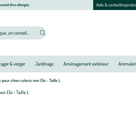
Aide & contact
Inspirati
uvent être allongés.
ager & verger
Jardinage
Aménagement extérieur
Animaler
 pour chien coloris noir Ebi - Taille L
Afficher
le
M
M
zoom
à
à
pour
jo
jo
l’image
1
sur
1