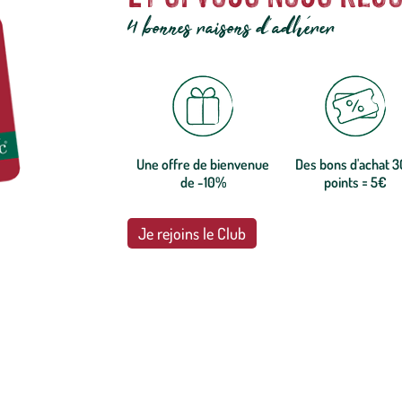
4 bonnes raisons d'adhérer
Une offre de bienvenue
Des bons d'achat 
de -10%
points = 5€
Je rejoins le Club
botanic®, les jardineries expertes du végétal depuis 1995.