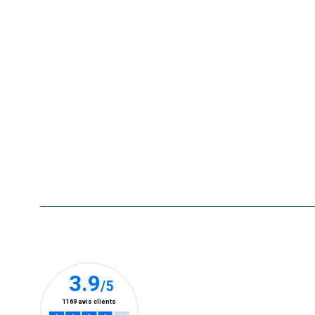
Nos offres d'emploi
Le retrait en magasin 2h
Nos offres du moment
Nos marques
La carte cadeau botanic®
Collecte de vos produits
usagés
Rappels de produits
Aide & contact
Foire aux questions
Accessibilité : non conforme
Nos clients prennent la parole