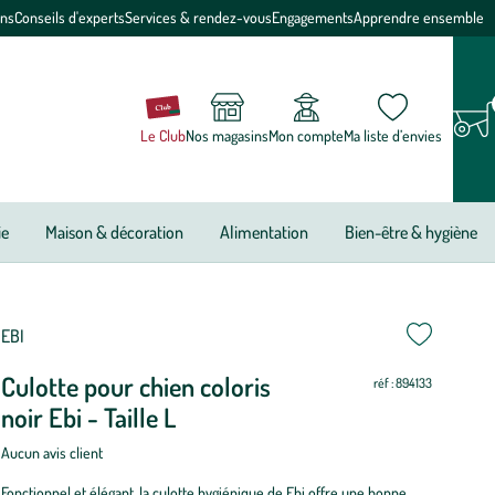
ons
Conseils d'experts
Services & rendez-vous
Engagements
Apprendre ensemble
Le Club
Nos magasins
Mon compte
Ma liste d’envies
ie
Maison & décoration
Alimentation
Bien-être & hygiène
ettre
ettre
EBI
Culotte pour chien coloris
ur
ur
réf : 894133
noir Ebi - Taille L
Aucun avis client
Fonctionnel et élégant, la culotte hygiénique de Ebi offre une bonne