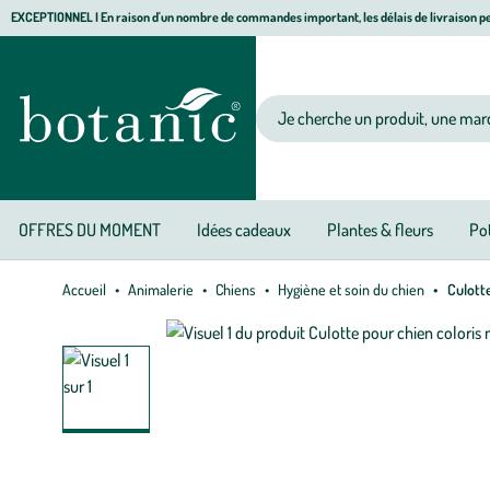
Aller
Aller
Aller
EXCEPTIONNEL I En raison d'un nombre de commandes important, les délais de livraison pe
à
au
au
Jardinerie écologique, animalerie, décoration, alimentation bio botanic®
la
contenu
pied
navigation
principal
de
Votre recherche
page
OFFRES DU MOMENT
Idées cadeaux
Plantes & fleurs
Pot
Accueil
Animalerie
Chiens
Hygiène et soin du chien
Culotte