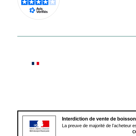
En savoir plus
Le saviez-vous ?
Notre site botanic® a été pensé, créé et développé
Conditions générales de vente
Conditions g
Pour votre santé, évitez de manger ent
Interdiction de vente de boisso
La preuve de majorité de l'acheteur e
C