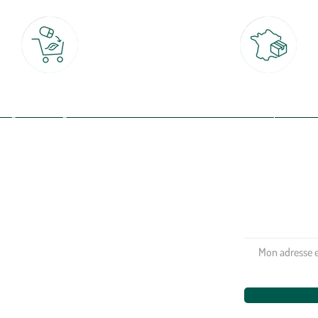
Click & Collect
Livraison partout en Fran
rait gratuit en magasin sous 2h
à domicile ou point relais
(Re)connectez-v
profitez de nos 
Plantes & fleurs
Potager & verger
Jardinage
Aménagement extérieur
Maison & décoration
Animalerie