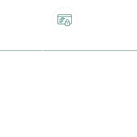
Paiement 100% sécurisé
CB, PayPal, carte cadeau, Alma 3x ou 4x
ret
Qui sommes-nous ?
Notre programme de fidélité
Nos engagements
Nos magasins
botanic® société à mission
Nos services & rendez-vous
Le fonds de dotation botanic
Nos conseils d'experts
Espace presse
Nos garanties
Travailler chez botanic®
Nos conditions de livraison