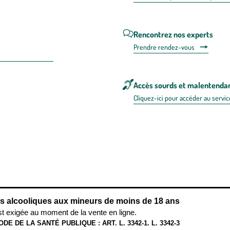
Rencontrez nos experts
Prendre rendez-vous
Accès sourds et malentenda
Cliquez-ici pour accéder au servic
 en FRANCE
énérales d'utilisation
Mentions légales
Politique de confidentialité & cookies
Pièces
re les repas,
www.mangerbouger.fr
.
L’abus d’alcool est dangereux pour l
ns alcooliques aux mineurs de moins de 18 ans
st exigée au moment de la vente en ligne.
ODE DE LA SANTÉ PUBLIQUE : ART. L. 3342-1. L. 3342-3