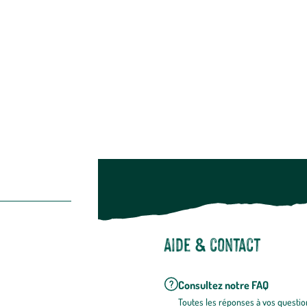
Alimentation
Bien-être & hygiène
Restons c
Noël
Suivez-nou
Suiv
Aide & contact
Consultez notre FAQ
Toutes les répons
es à vos questio