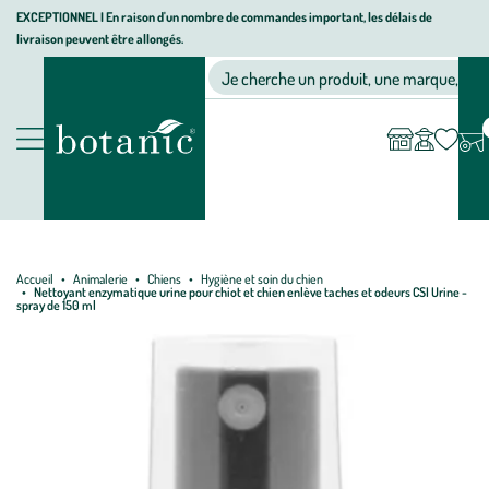
Aller
Aller
Aller
EXCEPTIONNEL I En raison d'un nombre de commandes important, les délais de
livraison peuvent être allongés.
à
au
au
Jardinerie écologique, animalerie, décoration, alimentation bio bot
la
contenu
pied
Ma
Nos magasins
Mon
Je cherche un produit, une marque, un co
liste
compte
navigation
principal
de
d’envies
page
Nos produits
Accueil
Animalerie
Chiens
Hygiène et soin du chien
Nettoyant enzymatique urine pour chiot et chien enlève taches et odeurs CSI Urine -
spray de 150 ml