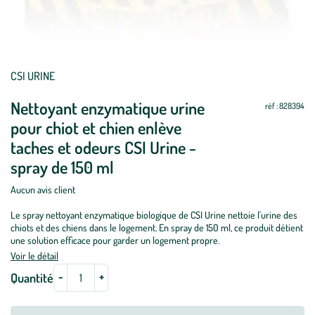
Mettre
Mettre
CSI URINE
à
à
Nettoyant enzymatique urine
jour
jour
réf : 828394
pour chiot et chien enlève
taches et odeurs CSI Urine -
spray de 150 ml
Aucun avis client
Le spray nettoyant enzymatique biologique de CSI Urine nettoie l'urine des
chiots et des chiens dans le logement. En spray de 150 ml, ce produit détient
une solution efficace pour garder un logement propre.
Voir le détail
-
+
Quantité