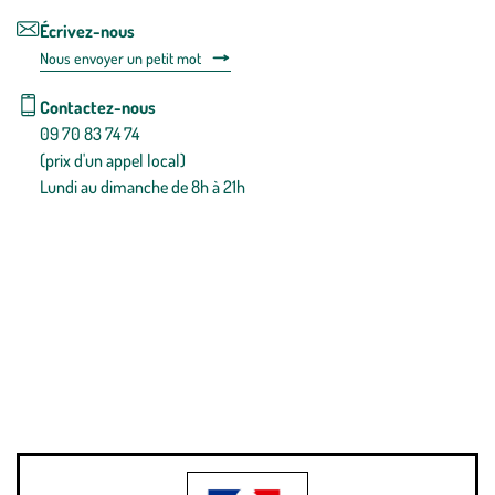
Écrivez-nous
Nous envoyer un petit mot
Contactez-nous
09 70 83 74 74
(prix d'un appel local)
Lundi au dimanche de 8h à 21h
Conditions générales de vente
Conditions générales d'utilisation
Mentions légales
Politique de confidentialité & cookies
Pièces détachées
Plan du site
Gestion des cookies
Pour votre santé, évitez de manger entre les repas,
www.mangerbouger.fr
.
L’abus d’alcool est dangereux pour la santé, à consommer avec
modération.