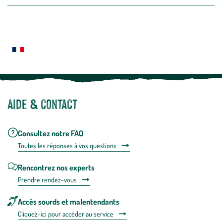
la
newslette
En
Le saviez-vous ?
savoir
plus
Notre site botanic® a été pensé, créé et développé en FRANCE
Aide & contact
Consultez notre FAQ
Toutes les répons
es à vos questions
Rencontrez nos experts
Prendre rendez-vous
Accès sourds et malentendants
Cliquez-ici pour accéder au service