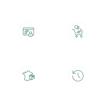
botanic®, les jardineries expertes du végétal depuis 1995.
Paiement 100% sécurisé
Click & Collect
CB, PayPal, carte cadeau, Alma 3x ou
retrait gratuit en magasin sous 2h
4x
Livraison partout en France
30 jours pour changer d'avis
à domicile ou point relais
et retour gratuit en magasin