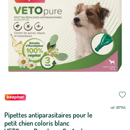
Mettre
Mettre
à
à
jour
jour
réf : 817745
Pipettes antiparasitaires pour le
petit chien coloris blanc