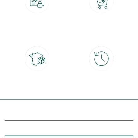
Paiement 100% sécurisé
Click & Collect
CB, PayPal, carte cadeau, Alma 3x ou
retrait gratuit en magasin sous 2h
4x
Livraison partout en France
30 jours pour changer d'avis
à domicile ou point relais
et retour gratuit en magasin
(Re)découvrez botanic®