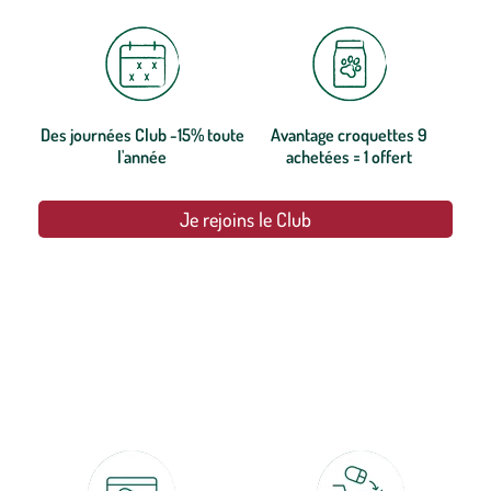
Des journées Club -15% toute
Avantage croquettes 9
l'année
achetées = 1 offert
Je rejoins le Club
botanic®, les jardineries expertes du végétal depuis 1995.