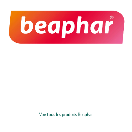
Parce que nos animaux occupent une place essentielle dans nos vies
et dans nos familles, Beaphar met un point d’honneur à développer
des produits fiables, sûrs et accessibles à tous. Cette exigence de
qualité, associée à une véritable passion pour le bien-être animal, fait
partie des valeurs que l’on apprécie particulièrement chez la marque.
Voir plus
Jour après jour, Beaphar accompagne les propriétaires dans le soin
de leurs compagnons grâce à une expertise reconnue et à des
Voir tous les produits Beaphar
solutions pensées pour répondre à chaque besoin.