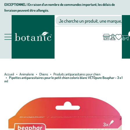
Aller
Aller
Aller
EXCEPTIONNEL I En raison d'un nombre de commandes important, les délais de
livraison peuvent être allongés.
à
au
au
Jardinerie écologique, animalerie, décoration, alimentation bio bot
la
contenu
pied
Ma
Nos magasins
Mon
Je cherche un produit, une marque, un co
liste
compte
navigation
principal
de
d’envies
page
Nos produits
Accueil
Animalerie
Chiens
Produits antiparasitaires pour chien
Pipettes antiparasitaires pour le petit chien coloris blanc VETOpure Beaphar – 3 x 1
ml