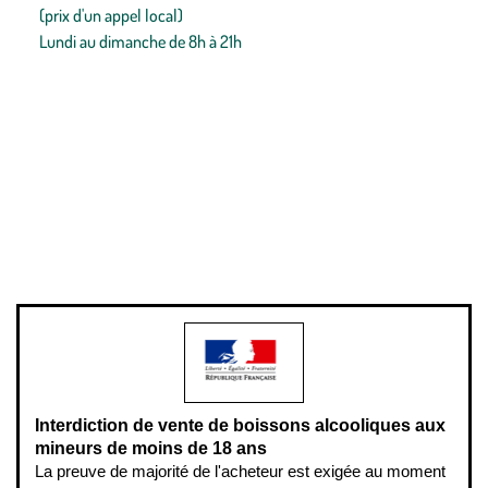
(prix d'un appel local)
Lundi au dimanche de 8h à 21h
Conditions générales de vente
Conditions générales d'utilisation
Mentions légales
Politique de confidentialité & cookies
Pièces détachées
Plan du site
Gestion des cookies
Pour votre santé, évitez de manger entre les repas,
www.mangerbouger.fr
.
L’abus d’alcool est dangereux pour la santé, à consommer avec
modération.
Interdiction de vente de boissons alcooliques aux
mineurs de moins de 18 ans
La preuve de majorité de l'acheteur est exigée au moment