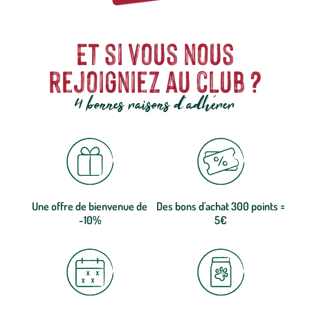
Et si vous nous
rejoigniez au club ?
4 bonnes raisons d'adhérer
Une offre de bienvenue de
Des bons d'achat 300 points =
-10%
5€