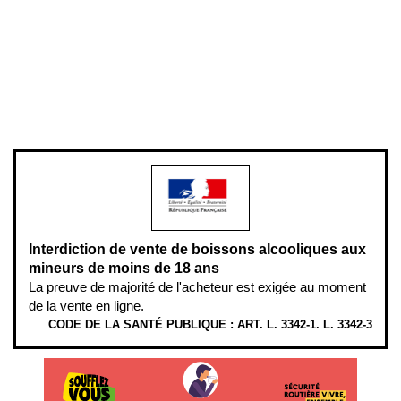
Mentions légales
Politique de confidentialité & cookies
Pièces détachées
Plan du site
Gestion des cookies
Pour votre santé, évitez de manger entre les repas,
www.mangerbouger.fr
.
L’abus d’alcool est dangereux pour la santé, à consommer avec
modération.
Interdiction de vente de boissons alcooliques aux
mineurs de moins de 18 ans
La preuve de majorité de l'acheteur est exigée au moment
de la vente en ligne.
CODE DE LA SANTÉ PUBLIQUE : ART. L. 3342-1. L. 3342-3
ÉTHYLOTESTS EN VENTE SUR CE SITE. L’ALCOOL EST EN CAUSE