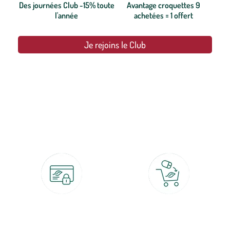
Des journées Club -15% toute
Avantage croquettes 9
l'année
achetées = 1 offert
Je rejoins le Club
botanic®, les jardineries expertes du végétal depuis 1995.
Paiement 100% sécurisé
Click & Collect
CB, PayPal, carte cadeau, Alma 3x ou
retrait gratuit en magasin sous 2h
4x