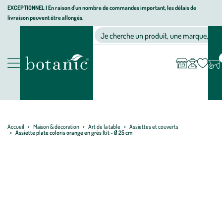
Aller
Aller
Aller
EXCEPTIONNEL I En raison d'un nombre de commandes important, les délais de
livraison peuvent être allongés.
à
au
au
Jardinerie écologique, animalerie, décoration, alimentation bio bot
la
contenu
pied
Ma
Nos magasins
Mon
Je cherche un produit, une marque, un co
liste
compte
navigation
principal
de
d’envies
page
Nos produits
Accueil
Maison & décoration
Art de la table
Assiettes et couverts
Assiette plate coloris orange en grès Itit - Ø 25 cm