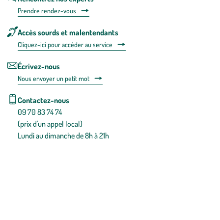
Prendre rendez-vous
Accès sourds et malentendants
Cliquez-ici pour accéder au service
Écrivez-nous
Nous envoyer un petit mot
Contactez-nous
09 70 83 74 74
(prix d'un appel local)
Lundi au dimanche de 8h à 21h
Conditions générales de vente
Conditions générales d'utilisation
Mentions légales
Politique de confidentialité & cookies
Pièces détachées
Plan du site
Gestion des cookies
Pour votre santé, évitez de manger entre les repas,
www.mangerbouger.fr
.